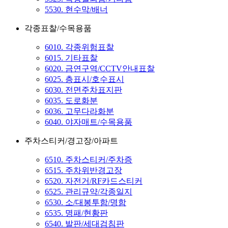
5530. 현수막/배너
각종표찰/수목용품
6010. 각종위험표찰
6015. 기타표찰
6020. 금연구역/CCTV안내표찰
6025. 층표시/호수표시
6030. 전면주차표지판
6035. 도로화분
6036. 고무다라화분
6040. 야자매트/수목용품
주차스티커/경고장/아파트
6510. 주차스티커/주차증
6515. 주차위반경고장
6520. 자전거/RF카드스티커
6525. 관리규약/각종일지
6530. 소/대봉투함/명함
6535. 명패/현황판
6540. 발판/세대검침판