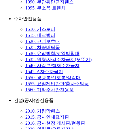
1090. 무단횡단금지휀스
1095. 무소음 트렌치
주차안전용품
1510. 카스토퍼
1515. 데크범퍼
1520. 코너보호대
1525. 차량버팀목
1530. 유압받침/코일받침대
1535. 원형/사각주차금지(오뚜기)
1540. 사각콘/철재주차금지
1545. A자주차금지
1550. 경광봉/신호봉/삼각대
1555. 요일제입간판/출차주의등
1560. 기타주차안전용품
건설(공사)안전용품
2010. 가림막휀스
2015. 공사안내표지판
2016. 공사현장 게시판/현황판