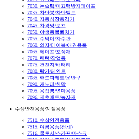
7030. 논슬립/미끄럼방지테이프
7035. 차단봉/차단벨트
7040. 자동심장충격기
7045. 차광망/로프
7050. 야생동물퇴치기
7055. 수막이/차수판
7060. 의자/테이블/애견용품
7065. 테이프/포장재
7070. 랜턴/작업등
7075. 건전지/배터리
7080. 락카/페인트
7085. 핸드파레트/운반구
7090. 캐노피/천막
7095. 용접봉/연마용품
7096. 제초매트/농자재
수상안전용품/계절용품
7510. 수상안전용품
7515. 여름용품(전체)
7516. 쿨토시/스카프/마스크