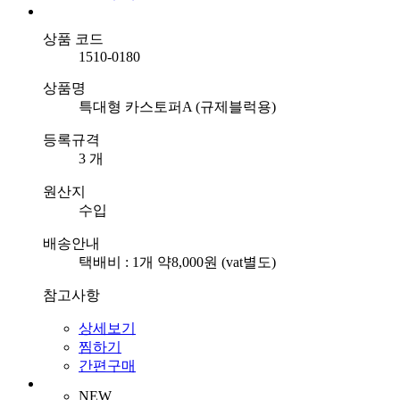
상품 코드
1510-0180
상품명
특대형 카스토퍼A (규제블럭용)
등록규격
3 개
원산지
수입
배송안내
택배비 : 1개 약8,000원 (vat별도)
참고사항
상세보기
찜하기
간편구매
NEW