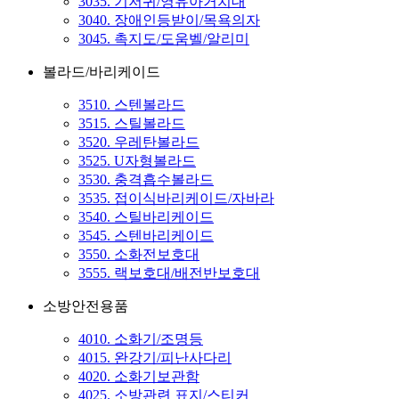
3035. 기저귀/영유아거치대
3040. 장애인등받이/목욕의자
3045. 촉지도/도움벨/알리미
볼라드/바리케이드
3510. 스텐볼라드
3515. 스틸볼라드
3520. 우레탄볼라드
3525. U자형볼라드
3530. 충격흡수볼라드
3535. 접이식바리케이드/자바라
3540. 스틸바리케이드
3545. 스텐바리케이드
3550. 소화전보호대
3555. 랙보호대/배전반보호대
소방안전용품
4010. 소화기/조명등
4015. 완강기/피난사다리
4020. 소화기보관함
4025. 소방관련 표지/스티커