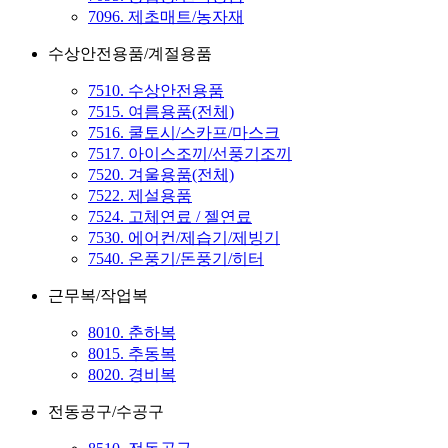
7096. 제초매트/농자재
수상안전용품/계절용품
7510. 수상안전용품
7515. 여름용품(전체)
7516. 쿨토시/스카프/마스크
7517. 아이스조끼/선풍기조끼
7520. 겨울용품(전체)
7522. 제설용품
7524. 고체연료 / 젤연료
7530. 에어컨/제습기/제빙기
7540. 온풍기/돈풍기/히터
근무복/작업복
8010. 춘하복
8015. 추동복
8020. 경비복
전동공구/수공구