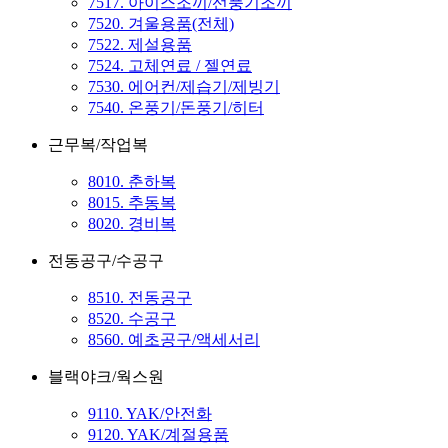
7517. 아이스조끼/선풍기조끼
7520. 겨울용품(전체)
7522. 제설용품
7524. 고체연료 / 젤연료
7530. 에어컨/제습기/제빙기
7540. 온풍기/돈풍기/히터
근무복/작업복
8010. 춘하복
8015. 추동복
8020. 경비복
전동공구/수공구
8510. 전동공구
8520. 수공구
8560. 예초공구/액세서리
블랙야크/웍스원
9110. YAK/안전화
9120. YAK/계절용품