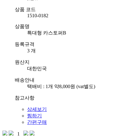
상품 코드
1510-0182
상품명
특대형 카스토퍼B
등록규격
3 개
원산지
대한민국
배송안내
택배비 : 1개 약8,000원 (vat별도)
참고사항
상세보기
찜하기
간편구매
1