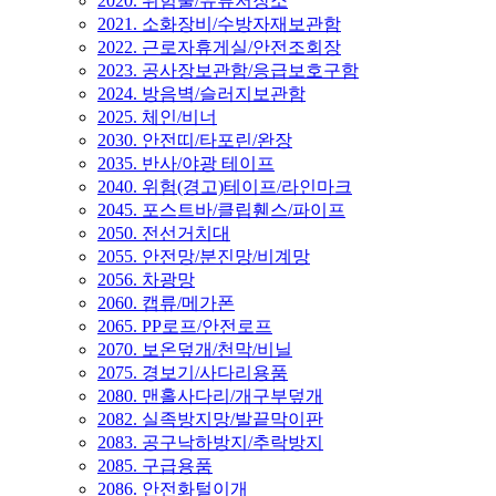
2020. 위험물/유류저장소
2021. 소화장비/수방자재보관함
2022. 근로자휴게실/안전조회장
2023. 공사장보관함/응급보호구함
2024. 방음벽/슬러지보관함
2025. 체인/비너
2030. 안전띠/타포린/완장
2035. 반사/야광 테이프
2040. 위험(경고)테이프/라인마크
2045. 포스트바/클립휀스/파이프
2050. 전선거치대
2055. 안전망/분진망/비계망
2056. 차광망
2060. 캡류/메가폰
2065. PP로프/안전로프
2070. 보온덮개/천막/비닐
2075. 경보기/사다리용품
2080. 맨홀사다리/개구부덮개
2082. 실족방지망/발끝막이판
2083. 공구낙하방지/추락방지
2085. 구급용품
2086. 안전화털이개