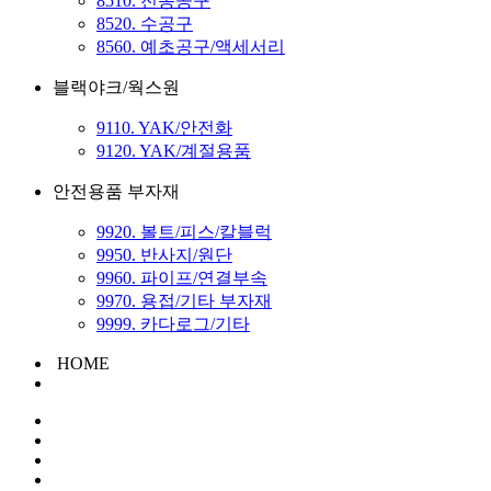
8510. 전동공구
8520. 수공구
8560. 예초공구/액세서리
블랙야크/웍스원
9110. YAK/안전화
9120. YAK/계절용품
안전용품 부자재
9920. 볼트/피스/칼블럭
9950. 반사지/원단
9960. 파이프/연결부속
9970. 용접/기타 부자재
9999. 카다로그/기타
HOME