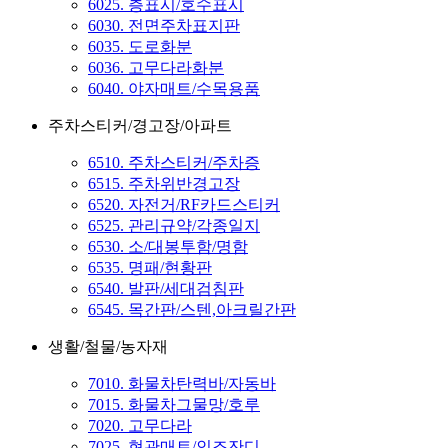
6025. 층표시/호수표시
6030. 전면주차표지판
6035. 도로화분
6036. 고무다라화분
6040. 야자매트/수목용품
주차스티커/경고장/아파트
6510. 주차스티커/주차증
6515. 주차위반경고장
6520. 자전거/RF카드스티커
6525. 관리규약/각종일지
6530. 소/대봉투함/명함
6535. 명패/현황판
6540. 발판/세대검침판
6545. 목간판/스텐,아크릴간판
생활/철물/농자재
7010. 화물차탄력바/자동바
7015. 화물차그물망/호루
7020. 고무다라
7025. 현관매트/인조잔디