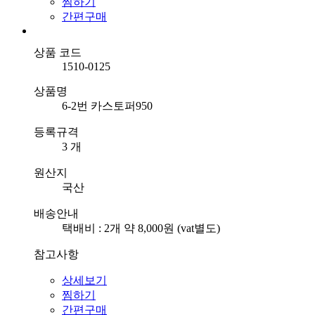
찜하기
간편구매
상품 코드
1510-0125
상품명
6-2번 카스토퍼950
등록규격
3 개
원산지
국산
배송안내
택배비 : 2개 약 8,000원 (vat별도)
참고사항
상세보기
찜하기
간편구매