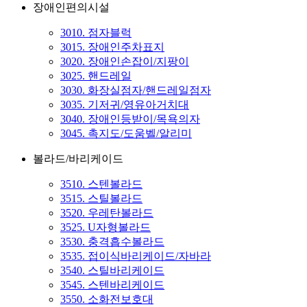
장애인편의시설
3010. 점자블럭
3015. 장애인주차표지
3020. 장애인손잡이/지팡이
3025. 핸드레일
3030. 화장실점자/핸드레일점자
3035. 기저귀/영유아거치대
3040. 장애인등받이/목욕의자
3045. 촉지도/도움벨/알리미
볼라드/바리케이드
3510. 스텐볼라드
3515. 스틸볼라드
3520. 우레탄볼라드
3525. U자형볼라드
3530. 충격흡수볼라드
3535. 접이식바리케이드/자바라
3540. 스틸바리케이드
3545. 스텐바리케이드
3550. 소화전보호대