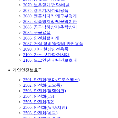
2070. 보온덮개/천막/비닐
2075. 경보기/사다리용품
2080. 맨홀사다리/개구부덮개
2082. 실족방지망/발끝막이판
2083. 공구낙하방지/추락방지
2085. 구급용품
2086. 안전화털이개
2087. 건설 장비/중장비 안전용품
2090. 기타 현장안전용품
2100. 가스 보관함/거치대
2105. 도크안전대/난간보호대
개인안전보호구
2501. 안전화(푸마/프로스펙스)
2502. 안전화(코오롱)
2503. 안전화(블랙야크)
2504. 안전화(TS)
2505. 안전화(K2)
2506. 안전화(워킷/지벤)
2508. 안전화(네파)