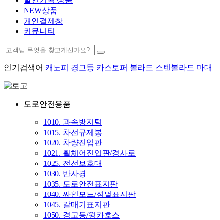
할인기획 상품
NEW상품
개인결제창
커뮤니티
인기검색어
캐노피
경고등
카스토퍼
볼라드
스텐볼라드
마대
도로안전용품
1010. 과속방지턱
1015. 차선규제봉
1020. 차량진입판
1021. 휠체어진입판/경사로
1025. 전선보호대
1030. 반사경
1035. 도로안전표지판
1040. 싸인보드/점멸표지판
1045. 갈매기표지판
1050. 경고등/윙카호스