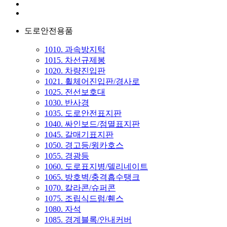
도로안전용품
1010. 과속방지턱
1015. 차선규제봉
1020. 차량진입판
1021. 휠체어진입판/경사로
1025. 전선보호대
1030. 반사경
1035. 도로안전표지판
1040. 싸인보드/점멸표지판
1045. 갈매기표지판
1050. 경고등/윙카호스
1055. 경광등
1060. 도로표지병/델리네이트
1065. 방호벽/충격흡수탱크
1070. 칼라콘/슈퍼콘
1075. 조립식드럼/휀스
1080. 자석
1085. 경계블록/안내커버