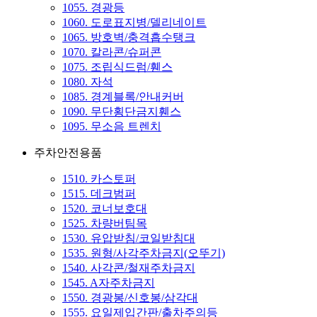
1055. 경광등
1060. 도로표지병/델리네이트
1065. 방호벽/충격흡수탱크
1070. 칼라콘/슈퍼콘
1075. 조립식드럼/휀스
1080. 자석
1085. 경계블록/안내커버
1090. 무단횡단금지휀스
1095. 무소음 트렌치
주차안전용품
1510. 카스토퍼
1515. 데크범퍼
1520. 코너보호대
1525. 차량버팀목
1530. 유압받침/코일받침대
1535. 원형/사각주차금지(오뚜기)
1540. 사각콘/철재주차금지
1545. A자주차금지
1550. 경광봉/신호봉/삼각대
1555. 요일제입간판/출차주의등