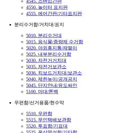
4545. 스텐입간판
4550. 놀이터 표지판
4555. 에어간판/기타표지판
분리수거함/거치대/표지
5010. 분리수거대
5015. 음식물/종량제 수거함
5020. 야외휴지통/재떨이
5025. 내부분리수거함
5030. 자전거거치대
5035. 자전거보관소
5036. 킥보드거치대/보관소
5040. 제한높이/공개공지
5045. 단지안내/유도싸인
5100. 마대/톤백
우편함/선거용품/현수막
5510. 우편함
5515. 무인택배보관함
5520. 투표함/기표대
5525. 옥상열쇠함/기타함