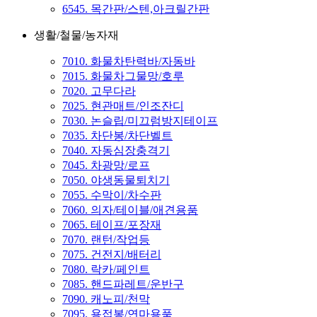
6545. 목간판/스텐,아크릴간판
생활/철물/농자재
7010. 화물차탄력바/자동바
7015. 화물차그물망/호루
7020. 고무다라
7025. 현관매트/인조잔디
7030. 논슬립/미끄럼방지테이프
7035. 차단봉/차단벨트
7040. 자동심장충격기
7045. 차광망/로프
7050. 야생동물퇴치기
7055. 수막이/차수판
7060. 의자/테이블/애견용품
7065. 테이프/포장재
7070. 랜턴/작업등
7075. 건전지/배터리
7080. 락카/페인트
7085. 핸드파레트/운반구
7090. 캐노피/천막
7095. 용접봉/연마용품