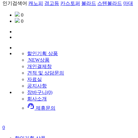
인기검색어
캐노피
경고등
카스토퍼
볼라드
스텐볼라드
마대
0
0
할인기획
상품
NEW상품
개인결제창
견적 및 상담문의
자료실
공지사항
장바구니(0)
회사소개
support_agent
제휴문의
0