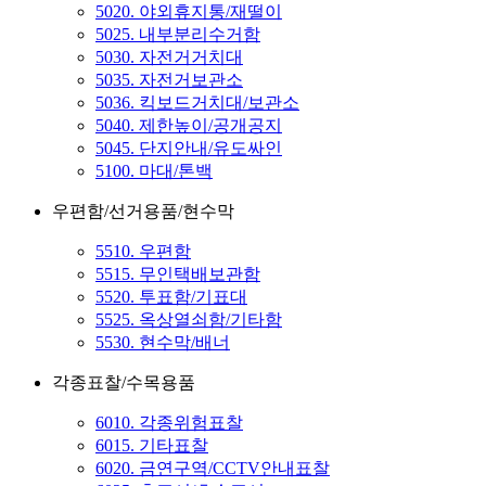
5020. 야외휴지통/재떨이
5025. 내부분리수거함
5030. 자전거거치대
5035. 자전거보관소
5036. 킥보드거치대/보관소
5040. 제한높이/공개공지
5045. 단지안내/유도싸인
5100. 마대/톤백
우편함/선거용품/현수막
5510. 우편함
5515. 무인택배보관함
5520. 투표함/기표대
5525. 옥상열쇠함/기타함
5530. 현수막/배너
각종표찰/수목용품
6010. 각종위험표찰
6015. 기타표찰
6020. 금연구역/CCTV안내표찰