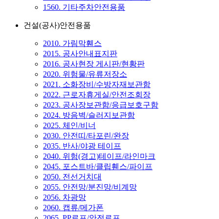
1560. 기타주차안전용품
건설(공사)안전용품
2010. 가림막휀스
2015. 공사안내표지판
2016. 공사현장 게시판/현황판
2020. 위험물/유류저장소
2021. 소화장비/수방자재보관함
2022. 근로자휴게실/안전조회장
2023. 공사장보관함/응급보호구함
2024. 방음벽/슬러지보관함
2025. 체인/비너
2030. 안전띠/타포린/완장
2035. 반사/야광 테이프
2040. 위험(경고)테이프/라인마크
2045. 포스트바/클립휀스/파이프
2050. 전선거치대
2055. 안전망/분진망/비계망
2056. 차광망
2060. 캡류/메가폰
2065. PP로프/안전로프