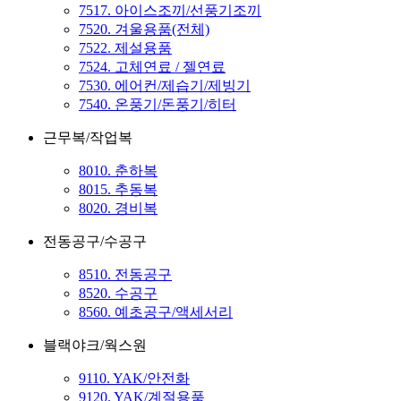
7517. 아이스조끼/선풍기조끼
7520. 겨울용품(전체)
7522. 제설용품
7524. 고체연료 / 젤연료
7530. 에어컨/제습기/제빙기
7540. 온풍기/돈풍기/히터
근무복/작업복
8010. 춘하복
8015. 추동복
8020. 경비복
전동공구/수공구
8510. 전동공구
8520. 수공구
8560. 예초공구/액세서리
블랙야크/웍스원
9110. YAK/안전화
9120. YAK/계절용품