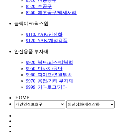
8510. 전동공구
8520. 수공구
8560. 예초공구/액세서리
블랙야크/웍스원
9110. YAK/안전화
9120. YAK/계절용품
안전용품 부자재
9920. 볼트/피스/칼블럭
9950. 반사지/원단
9960. 파이프/연결부속
9970. 용접/기타 부자재
9999. 카다로그/기타
HOME