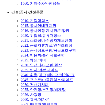
1560. 기타주차안전용품
건설(공사)안전용품
2010. 가림막휀스
2015. 공사안내표지판
2016. 공사현장 게시판/현황판
2020. 위험물/유류저장소
2021. 소화장비/수방자재보관함
2022. 근로자휴게실/안전조회장
2023. 공사장보관함/응급보호구함
2024. 방음벽/슬러지보관함
2025. 체인/비너
2030. 안전띠/타포린/완장
2035. 반사/야광 테이프
2040. 위험(경고)테이프/라인마크
2045. 포스트바/클립휀스/파이프
2050. 전선거치대
2055. 안전망/분진망/비계망
2056. 차광망
2060. 캡류/메가폰
2065. PP로프/안전로프