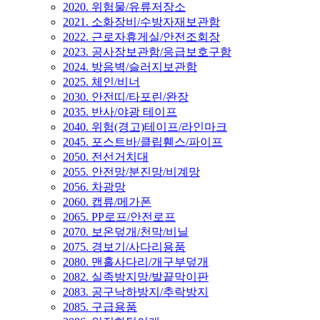
2020. 위험물/유류저장소
2021. 소화장비/수방자재보관함
2022. 근로자휴게실/안전조회장
2023. 공사장보관함/응급보호구함
2024. 방음벽/슬러지보관함
2025. 체인/비너
2030. 안전띠/타포린/완장
2035. 반사/야광 테이프
2040. 위험(경고)테이프/라인마크
2045. 포스트바/클립휀스/파이프
2050. 전선거치대
2055. 안전망/분진망/비계망
2056. 차광망
2060. 캡류/메가폰
2065. PP로프/안전로프
2070. 보온덮개/천막/비닐
2075. 경보기/사다리용품
2080. 맨홀사다리/개구부덮개
2082. 실족방지망/발끝막이판
2083. 공구낙하방지/추락방지
2085. 구급용품