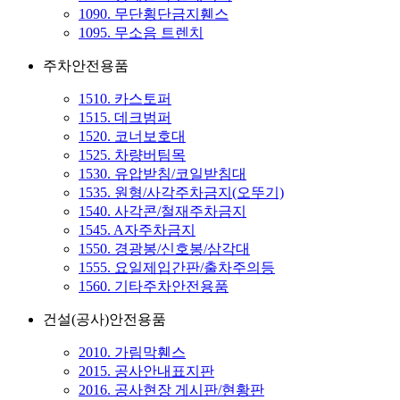
1090. 무단횡단금지휀스
1095. 무소음 트렌치
주차안전용품
1510. 카스토퍼
1515. 데크범퍼
1520. 코너보호대
1525. 차량버팀목
1530. 유압받침/코일받침대
1535. 원형/사각주차금지(오뚜기)
1540. 사각콘/철재주차금지
1545. A자주차금지
1550. 경광봉/신호봉/삼각대
1555. 요일제입간판/출차주의등
1560. 기타주차안전용품
건설(공사)안전용품
2010. 가림막휀스
2015. 공사안내표지판
2016. 공사현장 게시판/현황판