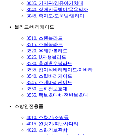
3035. 기저귀/영유아거치대
3040. 장애인등받이/목욕의자
3045. 촉지도/도움벨/알리미
볼라드/바리케이드
3510. 스텐볼라드
3515. 스틸볼라드
3520. 우레탄볼라드
3525. U자형볼라드
3530. 충격흡수볼라드
3535. 접이식바리케이드/자바라
3540. 스틸바리케이드
3545. 스텐바리케이드
3550. 소화전보호대
3555. 랙보호대/배전반보호대
소방안전용품
4010. 소화기/조명등
4015. 완강기/피난사다리
4020. 소화기보관함