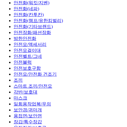
안전화(워킷/지벤)
안전화(네파)
안전화(칸투칸)
안전화(챔프/유한킴벌리)
안전화(기타브랜드)
안전장화/패션장화
방한안전화
안전모/액세서리
안전모걸이대
안전벨트/그네
안전블럭
안전보호구함
안전모/안전화 건조기
조끼
스마트 조끼/안전모
각반/보호대
마스크
일회용작업복/우의
보안경/귀마개
용접면/보안면
장갑/특수장갑