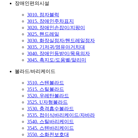
장애인편의시설
3010. 점자블럭
3015. 장애인주차표지
3020. 장애인손잡이/지팡이
3025. 핸드레일
3030. 화장실점자/핸드레일점자
3035. 기저귀/영유아거치대
3040. 장애인등받이/목욕의자
3045. 촉지도/도움벨/알리미
볼라드/바리케이드
3510. 스텐볼라드
3515. 스틸볼라드
3520. 우레탄볼라드
3525. U자형볼라드
3530. 충격흡수볼라드
3535. 접이식바리케이드/자바라
3540. 스틸바리케이드
3545. 스텐바리케이드
3550. 소화전보호대