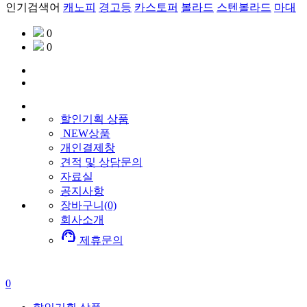
인기검색어
캐노피
경고등
카스토퍼
볼라드
스텐볼라드
마대
0
0
할인기획
상품
NEW상품
개인결제창
견적 및 상담문의
자료실
공지사항
장바구니(0)
회사소개
support_agent
제휴문의
0