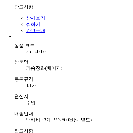
참고사항
상세보기
찜하기
간편구매
상품 코드
2515-0052
상품명
가슴장화(베이지)
등록규격
13 개
원산지
수입
배송안내
택배비 : 3개 약 3,500원(vat별도)
참고사항