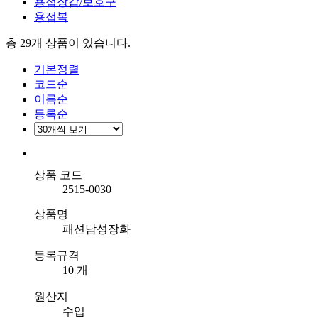
용접장갑/보호구
용접복
총 29개
상품이 있습니다.
기본정렬
코드순
이름순
등록순
상품 코드
2515-0030
상품명
패션남성장화
등록규격
10 개
원산지
수입