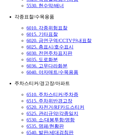
5530. 현수막/배너
각종표찰/수목용품
6010. 각종위험표찰
6015. 기타표찰
6020. 금연구역/CCTV안내표찰
6025. 층표시/호수표시
6030. 전면주차표지판
6035. 도로화분
6036. 고무다라화분
6040. 야자매트/수목용품
주차스티커/경고장/아파트
6510. 주차스티커/주차증
6515. 주차위반경고장
6520. 자전거/RF카드스티커
6525. 관리규약/각종일지
6530. 소/대봉투함/명함
6535. 명패/현황판
6540. 발판/세대검침판