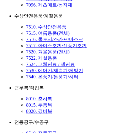
7096. 제초매트/농자재
수상안전용품/계절용품
7510. 수상안전용품
7515. 여름용품(전체)
7516. 쿨토시/스카프/마스크
7517. 아이스조끼/선풍기조끼
7520. 겨울용품(전체)
7522. 제설용품
7524. 고체연료 / 젤연료
7530. 에어컨/제습기/제빙기
7540. 온풍기/돈풍기/히터
근무복/작업복
8010. 춘하복
8015. 추동복
8020. 경비복
전동공구/수공구