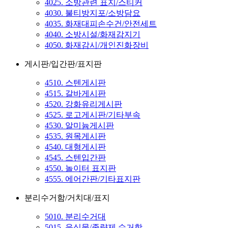
4025. 소방관련 표지/스티커
4030. 불티방지포/소방담요
4035. 화재대피손수건/안전세트
4040. 소방시설/화재감지기
4050. 화재감시/개인진화장비
게시판/입간판/표지판
4510. 스텐게시판
4515. 갈바게시판
4520. 강화유리게시판
4525. 로고게시판/기타부속
4530. 알미늄게시판
4535. 원목게시판
4540. 대형게시판
4545. 스텐입간판
4550. 놀이터 표지판
4555. 에어간판/기타표지판
분리수거함/거치대/표지
5010. 분리수거대
5015. 음식물/종량제 수거함