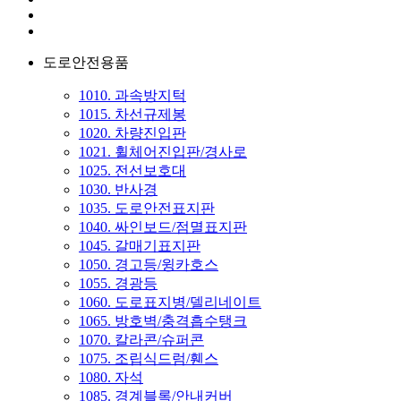
도로안전용품
1010. 과속방지턱
1015. 차선규제봉
1020. 차량진입판
1021. 휠체어진입판/경사로
1025. 전선보호대
1030. 반사경
1035. 도로안전표지판
1040. 싸인보드/점멸표지판
1045. 갈매기표지판
1050. 경고등/윙카호스
1055. 경광등
1060. 도로표지병/델리네이트
1065. 방호벽/충격흡수탱크
1070. 칼라콘/슈퍼콘
1075. 조립식드럼/휀스
1080. 자석
1085. 경계블록/안내커버