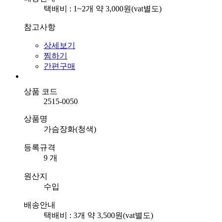
택배비 : 1~2개 약 3,000원(vat별도)
참고사항
상세보기
찜하기
간편구매
상품 코드
2515-0050
상품명
가슴장화(청색)
등록규격
9 개
원산지
수입
배송안내
택배비 : 3개 약 3,500원(vat별도)