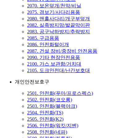
2070. 보온덮개/천막/비닐
2075. 경보기/사다리용품
2080. 맨홀사다리/개구부덮개
2082. 실족방지망/발끝막이판
2083. 공구낙하방지/추락방지
2085. 구급용품
2086. 안전화털이개
2087. 건설 장비/중장비 안전용품
2090. 기타 현장안전용품
2100. 가스 보관함/거치대
2105. 도크안전대/난간보호대
개인안전보호구
2501. 안전화(푸마/프로스펙스)
2502. 안전화(코오롱)
2503. 안전화(블랙야크)
2504. 안전화(TS)
2505. 안전화(K2)
2506. 안전화(워킷/지벤)
2508. 안전화(네파)