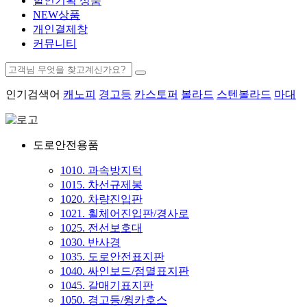
할인기획 상품
NEW상품
개인결제창
커뮤니티
인기검색어
캐노피
경고등
카스토퍼
볼라드
스텐볼라드
마대
도로안전용품
1010. 과속방지턱
1015. 차선규제봉
1020. 차량진입판
1021. 휠체어진입판/경사로
1025. 전선보호대
1030. 반사경
1035. 도로안전표지판
1040. 싸인보드/점멸표지판
1045. 갈매기표지판
1050. 경고등/윙카호스