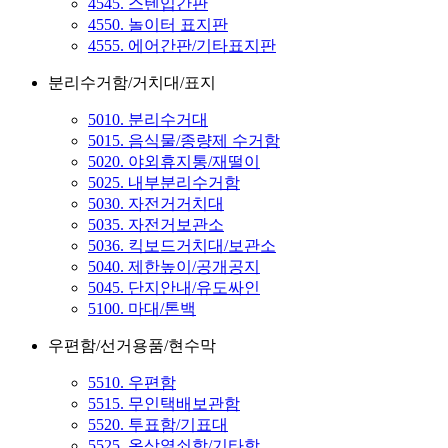
4545. 스텐입간판
4550. 놀이터 표지판
4555. 에어간판/기타표지판
분리수거함/거치대/표지
5010. 분리수거대
5015. 음식물/종량제 수거함
5020. 야외휴지통/재떨이
5025. 내부분리수거함
5030. 자전거거치대
5035. 자전거보관소
5036. 킥보드거치대/보관소
5040. 제한높이/공개공지
5045. 단지안내/유도싸인
5100. 마대/톤백
우편함/선거용품/현수막
5510. 우편함
5515. 무인택배보관함
5520. 투표함/기표대
5525. 옥상열쇠함/기타함