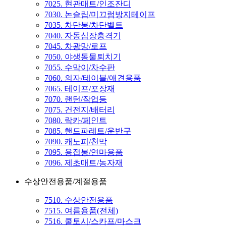
7025. 현관매트/인조잔디
7030. 논슬립/미끄럼방지테이프
7035. 차단봉/차단벨트
7040. 자동심장충격기
7045. 차광망/로프
7050. 야생동물퇴치기
7055. 수막이/차수판
7060. 의자/테이블/애견용품
7065. 테이프/포장재
7070. 랜턴/작업등
7075. 건전지/배터리
7080. 락카/페인트
7085. 핸드파레트/운반구
7090. 캐노피/천막
7095. 용접봉/연마용품
7096. 제초매트/농자재
수상안전용품/계절용품
7510. 수상안전용품
7515. 여름용품(전체)
7516. 쿨토시/스카프/마스크