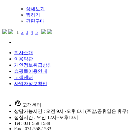
상세보기
찜하기
간편구매
1
2
3
4
5
회사소개
이용약관
개인정보취급방침
쇼핑몰이용안내
고객센터
사업자정보확인
support_agent
고객센터
상담가능시간 : 오전 9시~오후 6시 (주말,공휴일은 휴무)
점심시간 : 오전 12시~오후13시
Tel : 031-558-1588
Fax : 031-558-1533