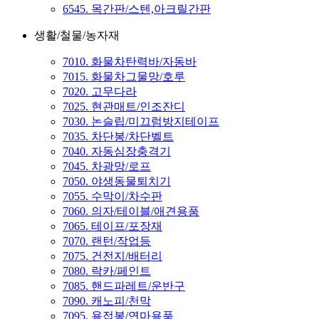
6545. 목간판/스텐,아크릴간판
생활/철물/농자재
7010. 화물차탄력바/자동바
7015. 화물차그물망/호루
7020. 고무다라
7025. 현관매트/인조잔디
7030. 논슬립/미끄럼방지테이프
7035. 차단봉/차단벨트
7040. 자동심장충격기
7045. 차광망/로프
7050. 야생동물퇴치기
7055. 수막이/차수판
7060. 의자/테이블/애견용품
7065. 테이프/포장재
7070. 랜턴/작업등
7075. 건전지/배터리
7080. 락카/페인트
7085. 핸드파레트/운반구
7090. 캐노피/천막
7095. 용접봉/연마용품