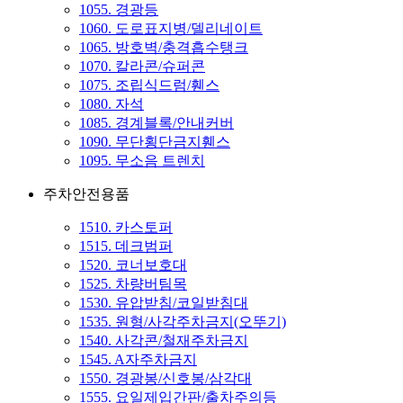
1055. 경광등
1060. 도로표지병/델리네이트
1065. 방호벽/충격흡수탱크
1070. 칼라콘/슈퍼콘
1075. 조립식드럼/휀스
1080. 자석
1085. 경계블록/안내커버
1090. 무단횡단금지휀스
1095. 무소음 트렌치
주차안전용품
1510. 카스토퍼
1515. 데크범퍼
1520. 코너보호대
1525. 차량버팀목
1530. 유압받침/코일받침대
1535. 원형/사각주차금지(오뚜기)
1540. 사각콘/철재주차금지
1545. A자주차금지
1550. 경광봉/신호봉/삼각대
1555. 요일제입간판/출차주의등