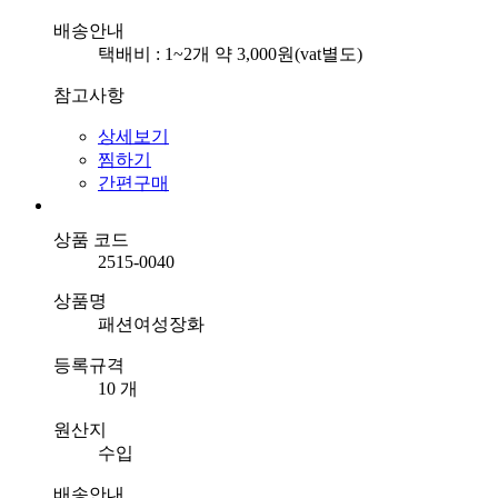
배송안내
택배비 : 1~2개 약 3,000원(vat별도)
참고사항
상세보기
찜하기
간편구매
상품 코드
2515-0040
상품명
패션여성장화
등록규격
10 개
원산지
수입
배송안내