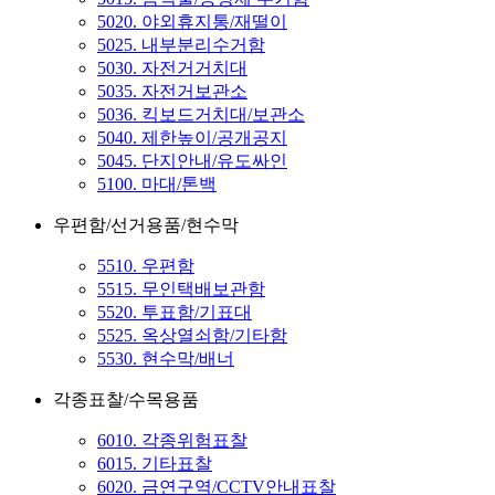
5020. 야외휴지통/재떨이
5025. 내부분리수거함
5030. 자전거거치대
5035. 자전거보관소
5036. 킥보드거치대/보관소
5040. 제한높이/공개공지
5045. 단지안내/유도싸인
5100. 마대/톤백
우편함/선거용품/현수막
5510. 우편함
5515. 무인택배보관함
5520. 투표함/기표대
5525. 옥상열쇠함/기타함
5530. 현수막/배너
각종표찰/수목용품
6010. 각종위험표찰
6015. 기타표찰
6020. 금연구역/CCTV안내표찰