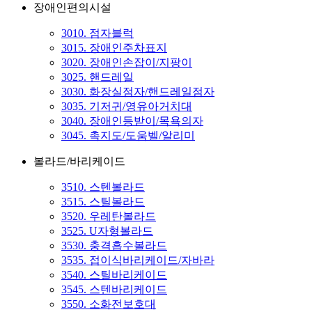
장애인편의시설
3010. 점자블럭
3015. 장애인주차표지
3020. 장애인손잡이/지팡이
3025. 핸드레일
3030. 화장실점자/핸드레일점자
3035. 기저귀/영유아거치대
3040. 장애인등받이/목욕의자
3045. 촉지도/도움벨/알리미
볼라드/바리케이드
3510. 스텐볼라드
3515. 스틸볼라드
3520. 우레탄볼라드
3525. U자형볼라드
3530. 충격흡수볼라드
3535. 접이식바리케이드/자바라
3540. 스틸바리케이드
3545. 스텐바리케이드
3550. 소화전보호대