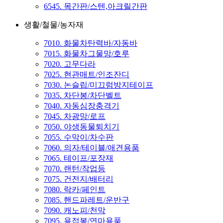
6545. 목간판/스텐,아크릴간판
생활/철물/농자재
7010. 화물차탄력바/자동바
7015. 화물차그물망/호루
7020. 고무다라
7025. 현관매트/인조잔디
7030. 논슬립/미끄럼방지테이프
7035. 차단봉/차단벨트
7040. 자동심장충격기
7045. 차광망/로프
7050. 야생동물퇴치기
7055. 수막이/차수판
7060. 의자/테이블/애견용품
7065. 테이프/포장재
7070. 랜턴/작업등
7075. 건전지/배터리
7080. 락카/페인트
7085. 핸드파레트/운반구
7090. 캐노피/천막
7095. 용접봉/연마용품