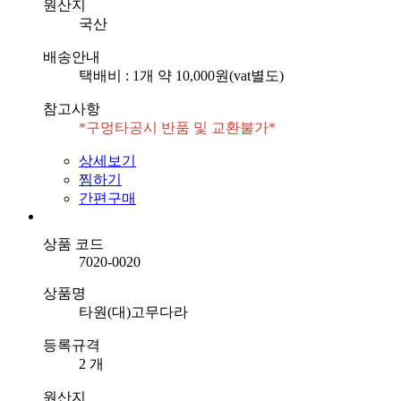
원산지
국산
배송안내
택배비 : 1개 약 10,000원(vat별도)
참고사항
상세보기
찜하기
간편구매
상품 코드
7020-0020
상품명
타원(대)고무다라
등록규격
2 개
원산지