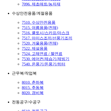
7096. 제초매트/농자재
수상안전용품/계절용품
7510. 수상안전용품
7515. 여름용품(전체)
7516. 쿨토시/스카프/마스크
7517. 아이스조끼/선풍기조끼
7520. 겨울용품(전체)
7522. 제설용품
7524. 고체연료 / 젤연료
7530. 에어컨/제습기/제빙기
7540. 온풍기/돈풍기/히터
근무복/작업복
8010. 춘하복
8015. 추동복
8020. 경비복
전동공구/수공구