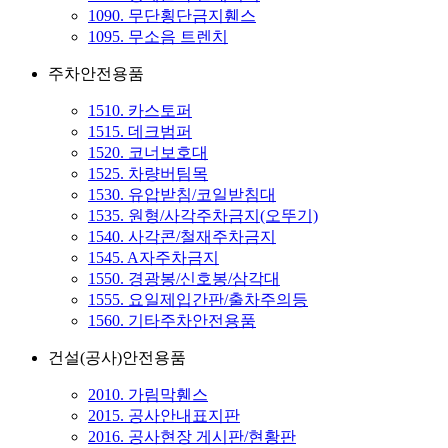
1090. 무단횡단금지휀스
1095. 무소음 트렌치
주차안전용품
1510. 카스토퍼
1515. 데크범퍼
1520. 코너보호대
1525. 차량버팀목
1530. 유압받침/코일받침대
1535. 원형/사각주차금지(오뚜기)
1540. 사각콘/철재주차금지
1545. A자주차금지
1550. 경광봉/신호봉/삼각대
1555. 요일제입간판/출차주의등
1560. 기타주차안전용품
건설(공사)안전용품
2010. 가림막휀스
2015. 공사안내표지판
2016. 공사현장 게시판/현황판