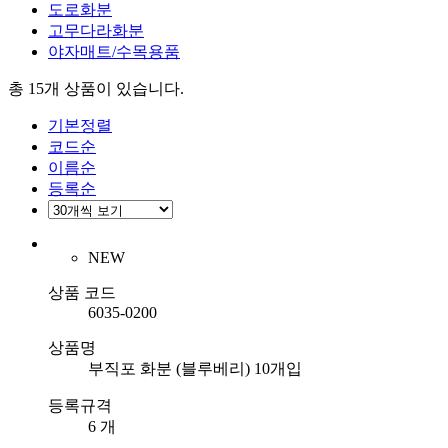
도로화분
고무다라화분
야자매트/수목용품
총 15개
상품이 있습니다.
기본정렬
코드순
이름순
등록순
NEW
상품 코드
6035-0200
상품명
부직포 화분 (블루베리) 10개입
등록규격
6 개