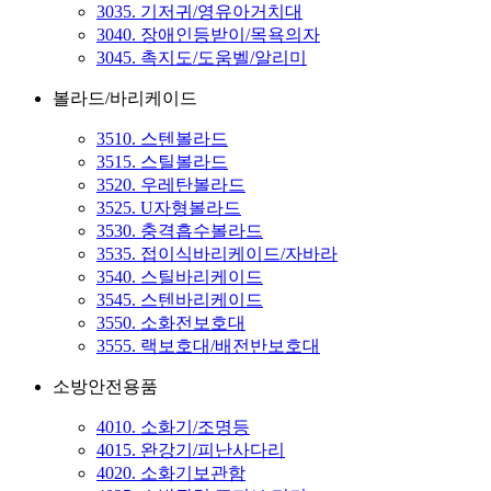
3035. 기저귀/영유아거치대
3040. 장애인등받이/목욕의자
3045. 촉지도/도움벨/알리미
볼라드/바리케이드
3510. 스텐볼라드
3515. 스틸볼라드
3520. 우레탄볼라드
3525. U자형볼라드
3530. 충격흡수볼라드
3535. 접이식바리케이드/자바라
3540. 스틸바리케이드
3545. 스텐바리케이드
3550. 소화전보호대
3555. 랙보호대/배전반보호대
소방안전용품
4010. 소화기/조명등
4015. 완강기/피난사다리
4020. 소화기보관함