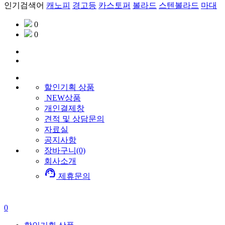
인기검색어
캐노피
경고등
카스토퍼
볼라드
스텐볼라드
마대
0
0
할인기획
상품
NEW상품
개인결제창
견적 및 상담문의
자료실
공지사항
장바구니(0)
회사소개
support_agent
제휴문의
0