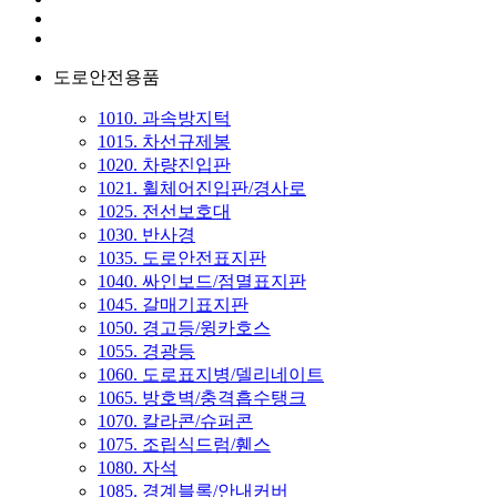
도로안전용품
1010. 과속방지턱
1015. 차선규제봉
1020. 차량진입판
1021. 휠체어진입판/경사로
1025. 전선보호대
1030. 반사경
1035. 도로안전표지판
1040. 싸인보드/점멸표지판
1045. 갈매기표지판
1050. 경고등/윙카호스
1055. 경광등
1060. 도로표지병/델리네이트
1065. 방호벽/충격흡수탱크
1070. 칼라콘/슈퍼콘
1075. 조립식드럼/휀스
1080. 자석
1085. 경계블록/안내커버