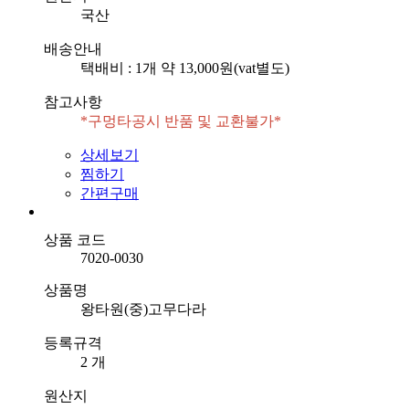
국산
배송안내
택배비 : 1개 약 13,000원(vat별도)
참고사항
상세보기
찜하기
간편구매
상품 코드
7020-0030
상품명
왕타원(중)고무다라
등록규격
2 개
원산지