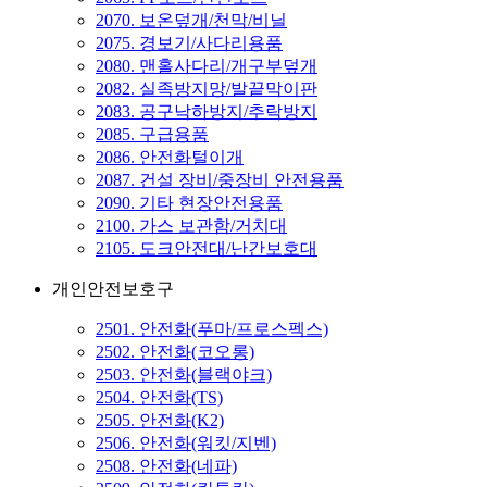
2070. 보온덮개/천막/비닐
2075. 경보기/사다리용품
2080. 맨홀사다리/개구부덮개
2082. 실족방지망/발끝막이판
2083. 공구낙하방지/추락방지
2085. 구급용품
2086. 안전화털이개
2087. 건설 장비/중장비 안전용품
2090. 기타 현장안전용품
2100. 가스 보관함/거치대
2105. 도크안전대/난간보호대
개인안전보호구
2501. 안전화(푸마/프로스펙스)
2502. 안전화(코오롱)
2503. 안전화(블랙야크)
2504. 안전화(TS)
2505. 안전화(K2)
2506. 안전화(워킷/지벤)
2508. 안전화(네파)