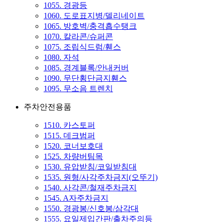
1055. 경광등
1060. 도로표지병/델리네이트
1065. 방호벽/충격흡수탱크
1070. 칼라콘/슈퍼콘
1075. 조립식드럼/휀스
1080. 자석
1085. 경계블록/안내커버
1090. 무단횡단금지휀스
1095. 무소음 트렌치
주차안전용품
1510. 카스토퍼
1515. 데크범퍼
1520. 코너보호대
1525. 차량버팀목
1530. 유압받침/코일받침대
1535. 원형/사각주차금지(오뚜기)
1540. 사각콘/철재주차금지
1545. A자주차금지
1550. 경광봉/신호봉/삼각대
1555. 요일제입간판/출차주의등