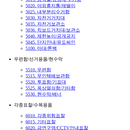
5020. 야외휴지통/재떨이
5025. 내부분리수거함
5030. 자전거거치대
5035. 자전거보관소
5036. 킥보드거치대/보관소
5040. 제한높이/공개공지
5045. 단지안내/유도싸인
5100. 마대/톤백
우편함/선거용품/현수막
5510. 우편함
5515. 무인택배보관함
5520. 투표함/기표대
5525. 옥상열쇠함/기타함
5530. 현수막/배너
각종표찰/수목용품
6010. 각종위험표찰
6015. 기타표찰
6020. 금연구역/CCTV안내표찰