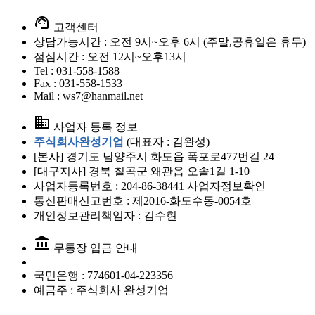
support_agent
고객센터
상담가능시간 : 오전 9시~오후 6시 (주말,공휴일은 휴무)
점심시간 : 오전 12시~오후13시
Tel : 031-558-1588
Fax : 031-558-1533
Mail : ws7@hanmail.net
business
사업자 등록 정보
주식회사완성기업
(대표자 : 김완성)
[본사] 경기도 남양주시 화도읍 폭포로477번길 24
[대구지사] 경북 칠곡군 왜관읍 오솔1길 1-10
사업자등록번호 : 204-86-38441
사업자정보확인
통신판매신고번호 : 제2016-화도수동-0054호
개인정보관리책임자 : 김수현
account_balance
무통장 입금 안내
국민은행 :
774601-04-223356
예금주 :
주식회사 완성기업