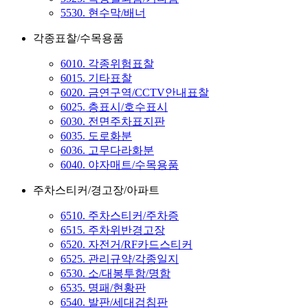
5530. 현수막/배너
각종표찰/수목용품
6010. 각종위험표찰
6015. 기타표찰
6020. 금연구역/CCTV안내표찰
6025. 층표시/호수표시
6030. 전면주차표지판
6035. 도로화분
6036. 고무다라화분
6040. 야자매트/수목용품
주차스티커/경고장/아파트
6510. 주차스티커/주차증
6515. 주차위반경고장
6520. 자전거/RF카드스티커
6525. 관리규약/각종일지
6530. 소/대봉투함/명함
6535. 명패/현황판
6540. 발판/세대검침판