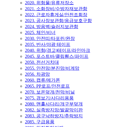
2020. 위험물/유류저장소
2021. 소화장비/수방자재보관함
2022. 근로자휴게실/안전조회장
2023. 공사장보관함/응급보호구함
2024. 방음벽/슬러지보관함
2025. 체인/비너
2030. 안전띠/타포린/완장
2035. 반사/야광 테이프
2040. 위험(경고)테이프/라인마크
2045. 포스트바/클립휀스/파이프
2050. 전선거치대
2055. 안전망/분진망/비계망
2056. 차광망
2060. 캡류/메가폰
2065. PP로프/안전로프
2070. 보온덮개/천막/비닐
2075. 경보기/사다리용품
2080. 맨홀사다리/개구부덮개
2082. 실족방지망/발끝막이판
2083. 공구낙하방지/추락방지
2085. 구급용품