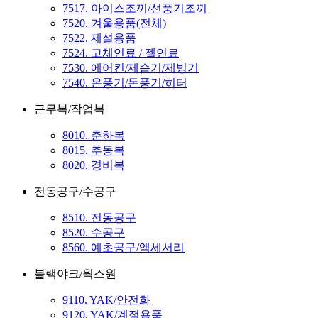
7517. 아이스조끼/선풍기조끼
7520. 겨울용품(전체)
7522. 제설용품
7524. 고체연료 / 젤연료
7530. 에어컨/제습기/제빙기
7540. 온풍기/돈풍기/히터
근무복/작업복
8010. 춘하복
8015. 추동복
8020. 경비복
전동공구/수공구
8510. 전동공구
8520. 수공구
8560. 예초공구/액세서리
블랙야크/웍스원
9110. YAK/안전화
9120. YAK/계절용품