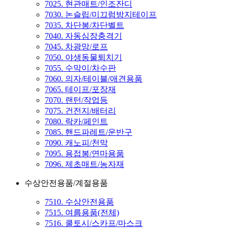
7025. 현관매트/인조잔디
7030. 논슬립/미끄럼방지테이프
7035. 차단봉/차단벨트
7040. 자동심장충격기
7045. 차광망/로프
7050. 야생동물퇴치기
7055. 수막이/차수판
7060. 의자/테이블/애견용품
7065. 테이프/포장재
7070. 랜턴/작업등
7075. 건전지/배터리
7080. 락카/페인트
7085. 핸드파레트/운반구
7090. 캐노피/천막
7095. 용접봉/연마용품
7096. 제초매트/농자재
수상안전용품/계절용품
7510. 수상안전용품
7515. 여름용품(전체)
7516. 쿨토시/스카프/마스크