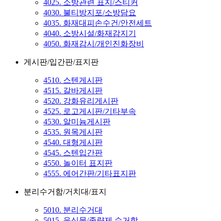
4025. 소방관련 표지/스티커
4030. 불티방지포/소방담요
4035. 화재대피손수건/안전세트
4040. 소방시설/화재감지기
4050. 화재감시/개인진화장비
게시판/입간판/표지판
4510. 스텐게시판
4515. 갈바게시판
4520. 강화유리게시판
4525. 로고게시판/기타부속
4530. 알미늄게시판
4535. 원목게시판
4540. 대형게시판
4545. 스텐입간판
4550. 놀이터 표지판
4555. 에어간판/기타표지판
분리수거함/거치대/표지
5010. 분리수거대
5015. 음식물/종량제 수거함