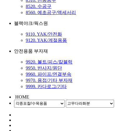
8510. 전동공구
8520. 수공구
8560. 예초공구/액세서리
블랙야크/웍스원
9110. YAK/안전화
9120. YAK/계절용품
안전용품 부자재
9920. 볼트/피스/칼블럭
9950. 반사지/원단
9960. 파이프/연결부속
9970. 용접/기타 부자재
9999. 카다로그/기타
HOME