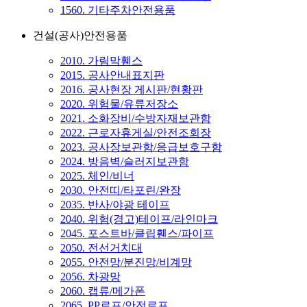
1560. 기타주차안전용품
건설(공사)안전용품
2010. 가림막휀스
2015. 공사안내표지판
2016. 공사현장 게시판/현황판
2020. 위험물/유류저장소
2021. 소화장비/수방자재보관함
2022. 근로자휴게실/안전조회장
2023. 공사장보관함/응급보호구함
2024. 방음벽/슬러지보관함
2025. 체인/비너
2030. 안전띠/타포린/완장
2035. 반사/야광 테이프
2040. 위험(경고)테이프/라인마크
2045. 포스트바/클립휀스/파이프
2050. 전선거치대
2055. 안전망/분진망/비계망
2056. 차광망
2060. 캡류/메가폰
2065. PP로프/안전로프