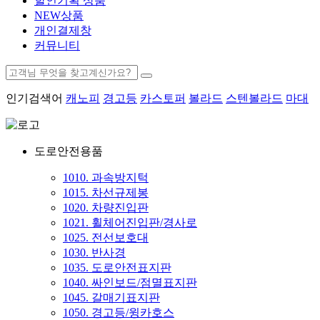
할인기획 상품
NEW상품
개인결제창
커뮤니티
인기검색어
캐노피
경고등
카스토퍼
볼라드
스텐볼라드
마대
도로안전용품
1010. 과속방지턱
1015. 차선규제봉
1020. 차량진입판
1021. 휠체어진입판/경사로
1025. 전선보호대
1030. 반사경
1035. 도로안전표지판
1040. 싸인보드/점멸표지판
1045. 갈매기표지판
1050. 경고등/윙카호스