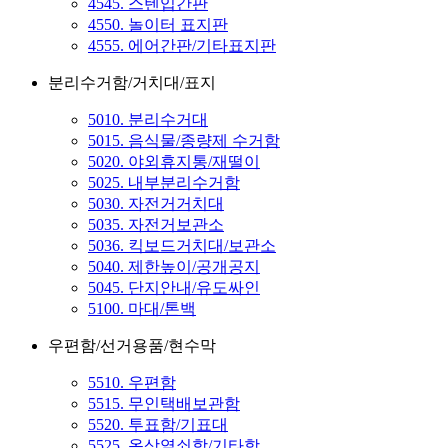
4545. 스텐입간판
4550. 놀이터 표지판
4555. 에어간판/기타표지판
분리수거함/거치대/표지
5010. 분리수거대
5015. 음식물/종량제 수거함
5020. 야외휴지통/재떨이
5025. 내부분리수거함
5030. 자전거거치대
5035. 자전거보관소
5036. 킥보드거치대/보관소
5040. 제한높이/공개공지
5045. 단지안내/유도싸인
5100. 마대/톤백
우편함/선거용품/현수막
5510. 우편함
5515. 무인택배보관함
5520. 투표함/기표대
5525. 옥상열쇠함/기타함