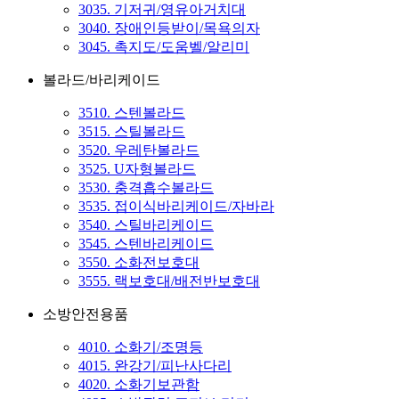
3035. 기저귀/영유아거치대
3040. 장애인등받이/목욕의자
3045. 촉지도/도움벨/알리미
볼라드/바리케이드
3510. 스텐볼라드
3515. 스틸볼라드
3520. 우레탄볼라드
3525. U자형볼라드
3530. 충격흡수볼라드
3535. 접이식바리케이드/자바라
3540. 스틸바리케이드
3545. 스텐바리케이드
3550. 소화전보호대
3555. 랙보호대/배전반보호대
소방안전용품
4010. 소화기/조명등
4015. 완강기/피난사다리
4020. 소화기보관함