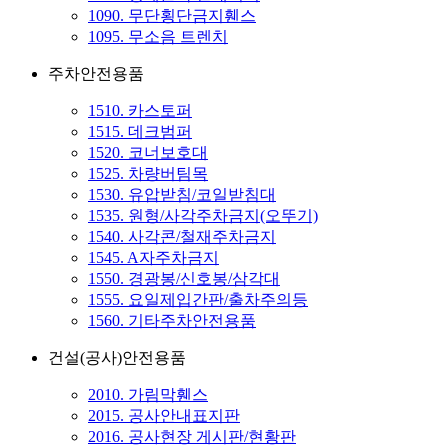
1090. 무단횡단금지휀스
1095. 무소음 트렌치
주차안전용품
1510. 카스토퍼
1515. 데크범퍼
1520. 코너보호대
1525. 차량버팀목
1530. 유압받침/코일받침대
1535. 원형/사각주차금지(오뚜기)
1540. 사각콘/철재주차금지
1545. A자주차금지
1550. 경광봉/신호봉/삼각대
1555. 요일제입간판/출차주의등
1560. 기타주차안전용품
건설(공사)안전용품
2010. 가림막휀스
2015. 공사안내표지판
2016. 공사현장 게시판/현황판