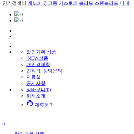
인기검색어
캐노피
경고등
카스토퍼
볼라드
스텐볼라드
마대
0
0
할인기획
상품
NEW상품
개인결제창
견적 및 상담문의
자료실
공지사항
장바구니(0)
회사소개
support_agent
제휴문의
0