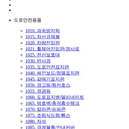
도로안전용품
1010. 과속방지턱
1015. 차선규제봉
1020. 차량진입판
1021. 휠체어진입판/경사로
1025. 전선보호대
1030. 반사경
1035. 도로안전표지판
1040. 싸인보드/점멸표지판
1045. 갈매기표지판
1050. 경고등/윙카호스
1055. 경광등
1060. 도로표지병/델리네이트
1065. 방호벽/충격흡수탱크
1070. 칼라콘/슈퍼콘
1075. 조립식드럼/휀스
1080. 자석
1085. 경계블록/안내커버