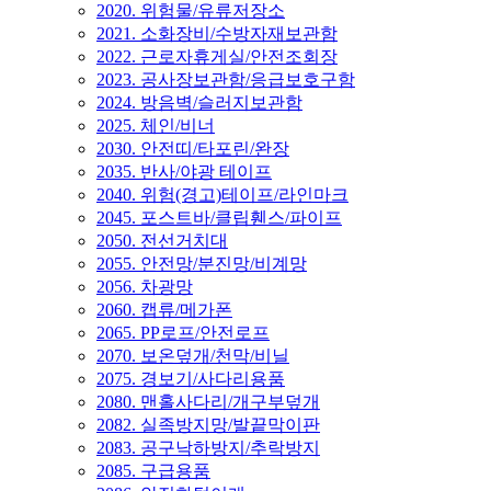
2020. 위험물/유류저장소
2021. 소화장비/수방자재보관함
2022. 근로자휴게실/안전조회장
2023. 공사장보관함/응급보호구함
2024. 방음벽/슬러지보관함
2025. 체인/비너
2030. 안전띠/타포린/완장
2035. 반사/야광 테이프
2040. 위험(경고)테이프/라인마크
2045. 포스트바/클립휀스/파이프
2050. 전선거치대
2055. 안전망/분진망/비계망
2056. 차광망
2060. 캡류/메가폰
2065. PP로프/안전로프
2070. 보온덮개/천막/비닐
2075. 경보기/사다리용품
2080. 맨홀사다리/개구부덮개
2082. 실족방지망/발끝막이판
2083. 공구낙하방지/추락방지
2085. 구급용품