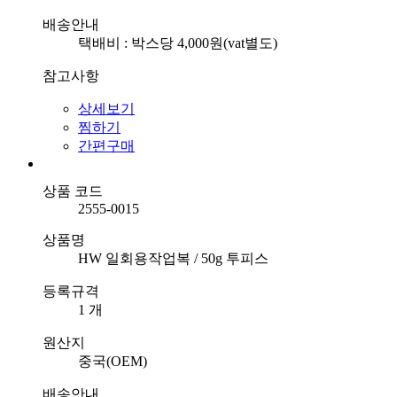
배송안내
택배비 : 박스당 4,000원(vat별도)
참고사항
상세보기
찜하기
간편구매
상품 코드
2555-0015
상품명
HW 일회용작업복 / 50g 투피스
등록규격
1 개
원산지
중국(OEM)
배송안내