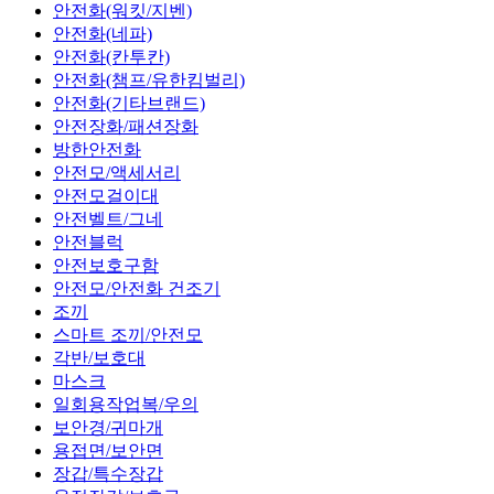
안전화(워킷/지벤)
안전화(네파)
안전화(칸투칸)
안전화(챔프/유한킴벌리)
안전화(기타브랜드)
안전장화/패션장화
방한안전화
안전모/액세서리
안전모걸이대
안전벨트/그네
안전블럭
안전보호구함
안전모/안전화 건조기
조끼
스마트 조끼/안전모
각반/보호대
마스크
일회용작업복/우의
보안경/귀마개
용접면/보안면
장갑/특수장갑