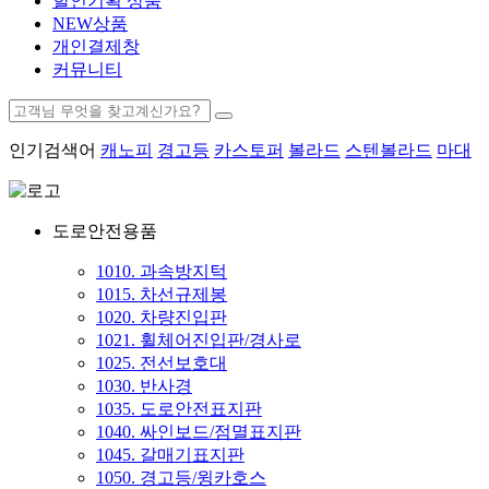
할인기획 상품
NEW상품
개인결제창
커뮤니티
인기검색어
캐노피
경고등
카스토퍼
볼라드
스텐볼라드
마대
도로안전용품
1010. 과속방지턱
1015. 차선규제봉
1020. 차량진입판
1021. 휠체어진입판/경사로
1025. 전선보호대
1030. 반사경
1035. 도로안전표지판
1040. 싸인보드/점멸표지판
1045. 갈매기표지판
1050. 경고등/윙카호스