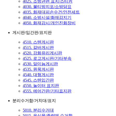
4025. 소방관련 표지/스티커
4030. 불티방지포/소방담요
4035. 화재대피손수건/안전세트
4040. 소방시설/화재감지기
4050. 화재감시/개인진화장비
게시판/입간판/표지판
4510. 스텐게시판
4515. 갈바게시판
4520. 강화유리게시판
4525. 로고게시판/기타부속
4530. 알미늄게시판
4535. 원목게시판
4540. 대형게시판
4545. 스텐입간판
4550. 놀이터 표지판
4555. 에어간판/기타표지판
분리수거함/거치대/표지
5010. 분리수거대
5015. 음식물/종량제 수거함