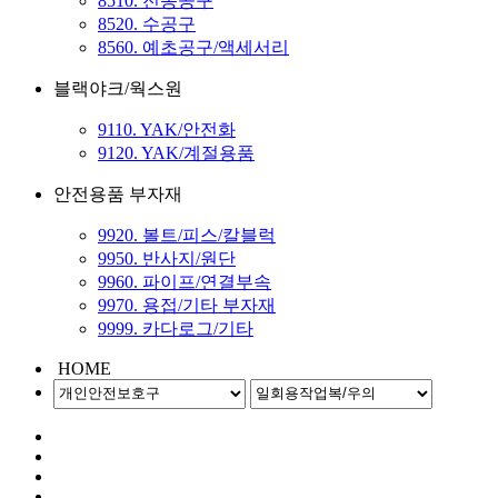
8510. 전동공구
8520. 수공구
8560. 예초공구/액세서리
블랙야크/웍스원
9110. YAK/안전화
9120. YAK/계절용품
안전용품 부자재
9920. 볼트/피스/칼블럭
9950. 반사지/원단
9960. 파이프/연결부속
9970. 용접/기타 부자재
9999. 카다로그/기타
HOME