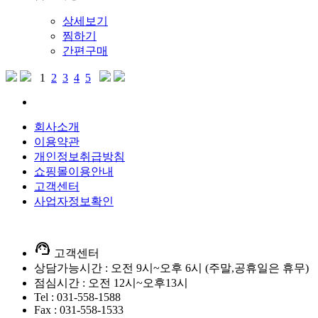
상세보기
찜하기
간편구매
1
2
3
4
5
회사소개
이용약관
개인정보취급방침
쇼핑몰이용안내
고객센터
사업자정보확인
support_agent
고객센터
상담가능시간 : 오전 9시~오후 6시 (주말,공휴일은 휴무)
점심시간 : 오전 12시~오후13시
Tel : 031-558-1588
Fax : 031-558-1533