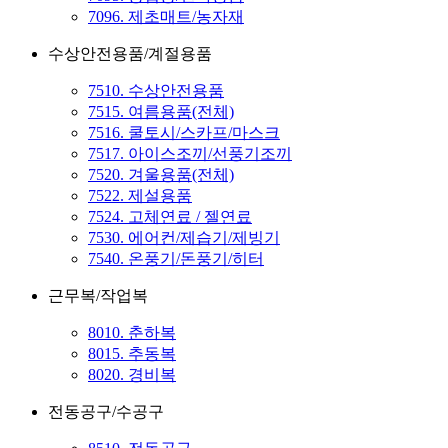
7096. 제초매트/농자재
수상안전용품/계절용품
7510. 수상안전용품
7515. 여름용품(전체)
7516. 쿨토시/스카프/마스크
7517. 아이스조끼/선풍기조끼
7520. 겨울용품(전체)
7522. 제설용품
7524. 고체연료 / 젤연료
7530. 에어컨/제습기/제빙기
7540. 온풍기/돈풍기/히터
근무복/작업복
8010. 춘하복
8015. 추동복
8020. 경비복
전동공구/수공구