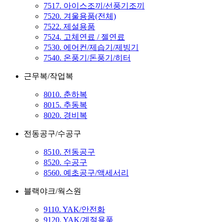
7517. 아이스조끼/선풍기조끼
7520. 겨울용품(전체)
7522. 제설용품
7524. 고체연료 / 젤연료
7530. 에어컨/제습기/제빙기
7540. 온풍기/돈풍기/히터
근무복/작업복
8010. 춘하복
8015. 추동복
8020. 경비복
전동공구/수공구
8510. 전동공구
8520. 수공구
8560. 예초공구/액세서리
블랙야크/웍스원
9110. YAK/안전화
9120. YAK/계절용품