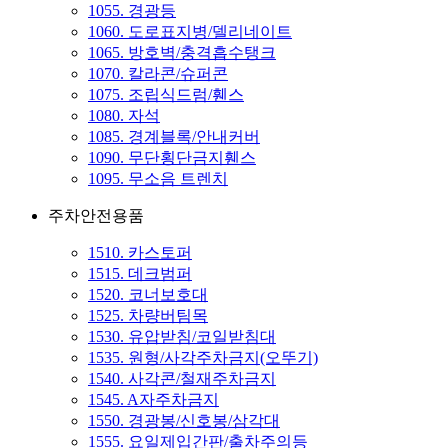
1055. 경광등
1060. 도로표지병/델리네이트
1065. 방호벽/충격흡수탱크
1070. 칼라콘/슈퍼콘
1075. 조립식드럼/휀스
1080. 자석
1085. 경계블록/안내커버
1090. 무단횡단금지휀스
1095. 무소음 트렌치
주차안전용품
1510. 카스토퍼
1515. 데크범퍼
1520. 코너보호대
1525. 차량버팀목
1530. 유압받침/코일받침대
1535. 원형/사각주차금지(오뚜기)
1540. 사각콘/철재주차금지
1545. A자주차금지
1550. 경광봉/신호봉/삼각대
1555. 요일제입간판/출차주의등