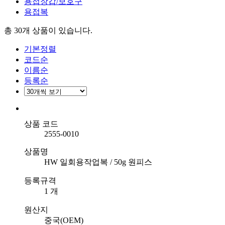
용접장갑/보호구
용접복
총 30개
상품이 있습니다.
기본정렬
코드순
이름순
등록순
상품 코드
2555-0010
상품명
HW 일회용작업복 / 50g 원피스
등록규격
1 개
원산지
중국(OEM)