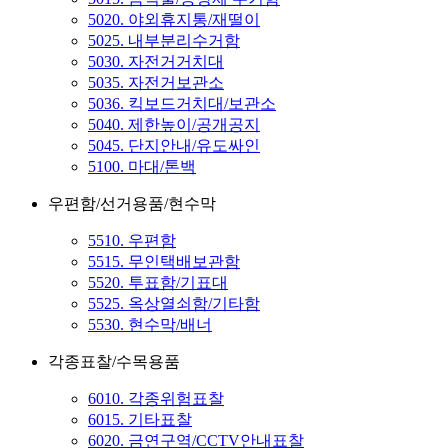
5020. 야외휴지통/재떨이
5025. 내부분리수거함
5030. 자전거거치대
5035. 자전거보관소
5036. 킥보드거치대/보관소
5040. 제한높이/공개공지
5045. 단지안내/유도싸인
5100. 마대/톤백
우편함/선거용품/현수막
5510. 우편함
5515. 무인택배보관함
5520. 투표함/기표대
5525. 옥상열쇠함/기타함
5530. 현수막/배너
각종표찰/수목용품
6010. 각종위험표찰
6015. 기타표찰
6020. 금연구역/CCTV안내표찰