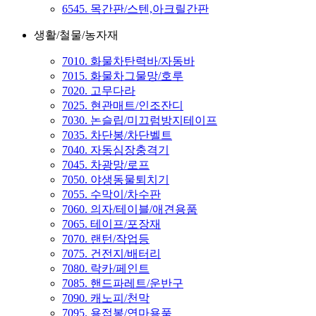
6545. 목간판/스텐,아크릴간판
생활/철물/농자재
7010. 화물차탄력바/자동바
7015. 화물차그물망/호루
7020. 고무다라
7025. 현관매트/인조잔디
7030. 논슬립/미끄럼방지테이프
7035. 차단봉/차단벨트
7040. 자동심장충격기
7045. 차광망/로프
7050. 야생동물퇴치기
7055. 수막이/차수판
7060. 의자/테이블/애견용품
7065. 테이프/포장재
7070. 랜턴/작업등
7075. 건전지/배터리
7080. 락카/페인트
7085. 핸드파레트/운반구
7090. 캐노피/천막
7095. 용접봉/연마용품