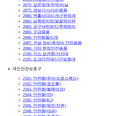
2070. 보온덮개/천막/비닐
2075. 경보기/사다리용품
2080. 맨홀사다리/개구부덮개
2082. 실족방지망/발끝막이판
2083. 공구낙하방지/추락방지
2085. 구급용품
2086. 안전화털이개
2087. 건설 장비/중장비 안전용품
2090. 기타 현장안전용품
2100. 가스 보관함/거치대
2105. 도크안전대/난간보호대
개인안전보호구
2501. 안전화(푸마/프로스펙스)
2502. 안전화(코오롱)
2503. 안전화(블랙야크)
2504. 안전화(TS)
2505. 안전화(K2)
2506. 안전화(워킷/지벤)
2508. 안전화(네파)