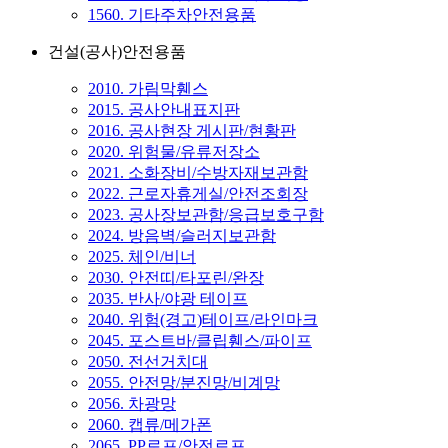
1560. 기타주차안전용품
건설(공사)안전용품
2010. 가림막휀스
2015. 공사안내표지판
2016. 공사현장 게시판/현황판
2020. 위험물/유류저장소
2021. 소화장비/수방자재보관함
2022. 근로자휴게실/안전조회장
2023. 공사장보관함/응급보호구함
2024. 방음벽/슬러지보관함
2025. 체인/비너
2030. 안전띠/타포린/완장
2035. 반사/야광 테이프
2040. 위험(경고)테이프/라인마크
2045. 포스트바/클립휀스/파이프
2050. 전선거치대
2055. 안전망/분진망/비계망
2056. 차광망
2060. 캡류/메가폰
2065. PP로프/안전로프