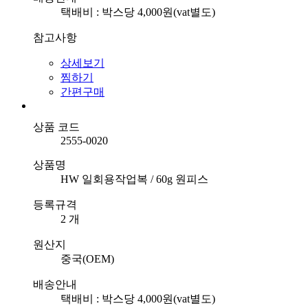
택배비 : 박스당 4,000원(vat별도)
참고사항
상세보기
찜하기
간편구매
상품 코드
2555-0020
상품명
HW 일회용작업복 / 60g 원피스
등록규격
2 개
원산지
중국(OEM)
배송안내
택배비 : 박스당 4,000원(vat별도)