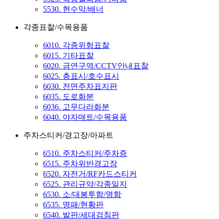
5530. 현수막/배너
각종표찰/수목용품
6010. 각종위험표찰
6015. 기타표찰
6020. 금연구역/CCTV안내표찰
6025. 층표시/호수표시
6030. 전면주차표지판
6035. 도로화분
6036. 고무다라화분
6040. 야자매트/수목용품
주차스티커/경고장/아파트
6510. 주차스티커/주차증
6515. 주차위반경고장
6520. 자전거/RF카드스티커
6525. 관리규약/각종일지
6530. 소/대봉투함/명함
6535. 명패/현황판
6540. 발판/세대검침판