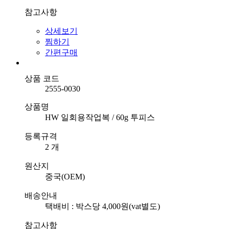
참고사항
상세보기
찜하기
간편구매
상품 코드
2555-0030
상품명
HW 일회용작업복 / 60g 투피스
등록규격
2 개
원산지
중국(OEM)
배송안내
택배비 : 박스당 4,000원(vat별도)
참고사항