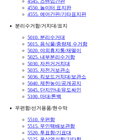
4545. 스텐입간판
4550. 놀이터 표지판
4555. 에어간판/기타표지판
분리수거함/거치대/표지
5010. 분리수거대
5015. 음식물/종량제 수거함
5020. 야외휴지통/재떨이
5025. 내부분리수거함
5030. 자전거거치대
5035. 자전거보관소
5036. 킥보드거치대/보관소
5040. 제한높이/공개공지
5045. 단지안내/유도싸인
5100. 마대/톤백
우편함/선거용품/현수막
5510. 우편함
5515. 무인택배보관함
5520. 투표함/기표대
5525. 옥상열쇠함/기타함