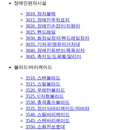
장애인편의시설
3010. 점자블럭
3015. 장애인주차표지
3020. 장애인손잡이/지팡이
3025. 핸드레일
3030. 화장실점자/핸드레일점자
3035. 기저귀/영유아거치대
3040. 장애인등받이/목욕의자
3045. 촉지도/도움벨/알리미
볼라드/바리케이드
3510. 스텐볼라드
3515. 스틸볼라드
3520. 우레탄볼라드
3525. U자형볼라드
3530. 충격흡수볼라드
3535. 접이식바리케이드/자바라
3540. 스틸바리케이드
3545. 스텐바리케이드
3550. 소화전보호대