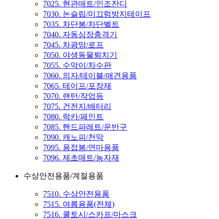
7025. 현관매트/인조잔디
7030. 논슬립/미끄럼방지테이프
7035. 차단봉/차단벨트
7040. 자동심장충격기
7045. 차광망/로프
7050. 야생동물퇴치기
7055. 수막이/차수판
7060. 의자/테이블/애견용품
7065. 테이프/포장재
7070. 랜턴/작업등
7075. 건전지/배터리
7080. 락카/페인트
7085. 핸드파레트/운반구
7090. 캐노피/천막
7095. 용접봉/연마용품
7096. 제초매트/농자재
수상안전용품/계절용품
7510. 수상안전용품
7515. 여름용품(전체)
7516. 쿨토시/스카프/마스크