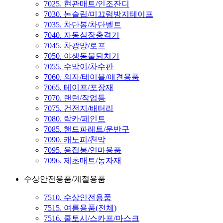
7025. 현관매트/인조잔디
7030. 논슬립/미끄럼방지테이프
7035. 차단봉/차단벨트
7040. 자동심장충격기
7045. 차광망/로프
7050. 야생동물퇴치기
7055. 수막이/차수판
7060. 의자/테이블/애견용품
7065. 테이프/포장재
7070. 랜턴/작업등
7075. 건전지/배터리
7080. 락카/페인트
7085. 핸드파레트/운반구
7090. 캐노피/천막
7095. 용접봉/연마용품
7096. 제초매트/농자재
수상안전용품/계절용품
7510. 수상안전용품
7515. 여름용품(전체)
7516. 쿨토시/스카프/마스크