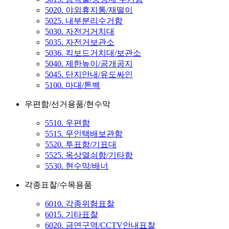
5020. 야외휴지통/재떨이
5025. 내부분리수거함
5030. 자전거거치대
5035. 자전거보관소
5036. 킥보드거치대/보관소
5040. 제한높이/공개공지
5045. 단지안내/유도싸인
5100. 마대/톤백
우편함/선거용품/현수막
5510. 우편함
5515. 무인택배보관함
5520. 투표함/기표대
5525. 옥상열쇠함/기타함
5530. 현수막/배너
각종표찰/수목용품
6010. 각종위험표찰
6015. 기타표찰
6020. 금연구역/CCTV안내표찰