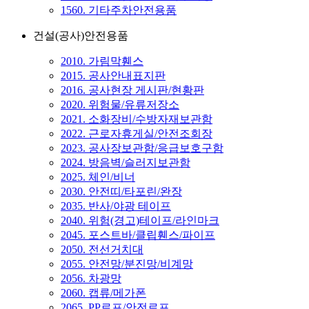
1560. 기타주차안전용품
건설(공사)안전용품
2010. 가림막휀스
2015. 공사안내표지판
2016. 공사현장 게시판/현황판
2020. 위험물/유류저장소
2021. 소화장비/수방자재보관함
2022. 근로자휴게실/안전조회장
2023. 공사장보관함/응급보호구함
2024. 방음벽/슬러지보관함
2025. 체인/비너
2030. 안전띠/타포린/완장
2035. 반사/야광 테이프
2040. 위험(경고)테이프/라인마크
2045. 포스트바/클립휀스/파이프
2050. 전선거치대
2055. 안전망/분진망/비계망
2056. 차광망
2060. 캡류/메가폰
2065. PP로프/안전로프