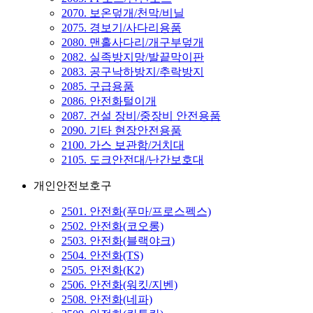
2070. 보온덮개/천막/비닐
2075. 경보기/사다리용품
2080. 맨홀사다리/개구부덮개
2082. 실족방지망/발끝막이판
2083. 공구낙하방지/추락방지
2085. 구급용품
2086. 안전화털이개
2087. 건설 장비/중장비 안전용품
2090. 기타 현장안전용품
2100. 가스 보관함/거치대
2105. 도크안전대/난간보호대
개인안전보호구
2501. 안전화(푸마/프로스펙스)
2502. 안전화(코오롱)
2503. 안전화(블랙야크)
2504. 안전화(TS)
2505. 안전화(K2)
2506. 안전화(워킷/지벤)
2508. 안전화(네파)