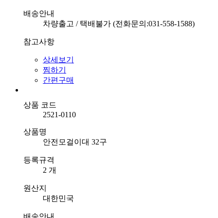
배송안내
차량출고 / 택배불가 (전화문의:031-558-1588)
참고사항
상세보기
찜하기
간편구매
상품 코드
2521-0110
상품명
안전모걸이대 32구
등록규격
2 개
원산지
대한민국
배송안내