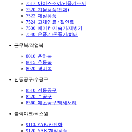
7517. 아이스조끼/선풍기조끼
7520. 겨울용품(전체)
7522. 제설용품
7524. 고체연료 / 젤연료
7530. 에어컨/제습기/제빙기
7540. 온풍기/돈풍기/히터
근무복/작업복
8010. 춘하복
8015. 추동복
8020. 경비복
전동공구/수공구
8510. 전동공구
8520. 수공구
8560. 예초공구/액세서리
블랙야크/웍스원
9110. YAK/안전화
9120. YAK/계절용품