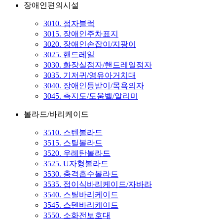
장애인편의시설
3010. 점자블럭
3015. 장애인주차표지
3020. 장애인손잡이/지팡이
3025. 핸드레일
3030. 화장실점자/핸드레일점자
3035. 기저귀/영유아거치대
3040. 장애인등받이/목욕의자
3045. 촉지도/도움벨/알리미
볼라드/바리케이드
3510. 스텐볼라드
3515. 스틸볼라드
3520. 우레탄볼라드
3525. U자형볼라드
3530. 충격흡수볼라드
3535. 접이식바리케이드/자바라
3540. 스틸바리케이드
3545. 스텐바리케이드
3550. 소화전보호대