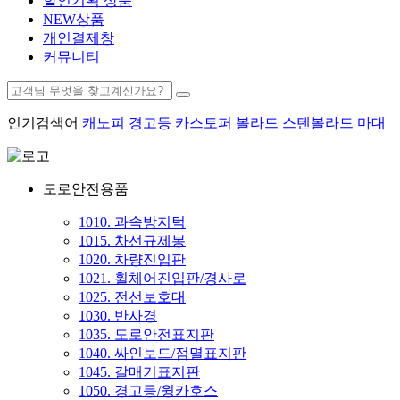
할인기획 상품
NEW상품
개인결제창
커뮤니티
인기검색어
캐노피
경고등
카스토퍼
볼라드
스텐볼라드
마대
도로안전용품
1010. 과속방지턱
1015. 차선규제봉
1020. 차량진입판
1021. 휠체어진입판/경사로
1025. 전선보호대
1030. 반사경
1035. 도로안전표지판
1040. 싸인보드/점멸표지판
1045. 갈매기표지판
1050. 경고등/윙카호스