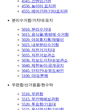
4545. 스텐입간판
4550. 놀이터 표지판
4555. 에어간판/기타표지판
분리수거함/거치대/표지
5010. 분리수거대
5015. 음식물/종량제 수거함
5020. 야외휴지통/재떨이
5025. 내부분리수거함
5030. 자전거거치대
5035. 자전거보관소
5036. 킥보드거치대/보관소
5040. 제한높이/공개공지
5045. 단지안내/유도싸인
5100. 마대/톤백
우편함/선거용품/현수막
5510. 우편함
5515. 무인택배보관함
5520. 투표함/기표대
5525. 옥상열쇠함/기타함