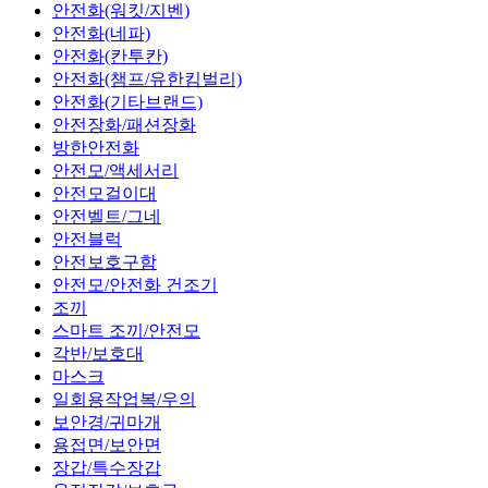
안전화(워킷/지벤)
안전화(네파)
안전화(칸투칸)
안전화(챔프/유한킴벌리)
안전화(기타브랜드)
안전장화/패션장화
방한안전화
안전모/액세서리
안전모걸이대
안전벨트/그네
안전블럭
안전보호구함
안전모/안전화 건조기
조끼
스마트 조끼/안전모
각반/보호대
마스크
일회용작업복/우의
보안경/귀마개
용접면/보안면
장갑/특수장갑