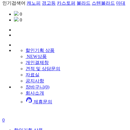
인기검색어
캐노피
경고등
카스토퍼
볼라드
스텐볼라드
마대
0
0
할인기획
상품
NEW상품
개인결제창
견적 및 상담문의
자료실
공지사항
장바구니(0)
회사소개
support_agent
제휴문의
0