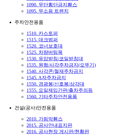
1090. 무단횡단금지휀스
1095. 무소음 트렌치
주차안전용품
1510. 카스토퍼
1515. 데크범퍼
1520. 코너보호대
1525. 차량버팀목
1530. 유압받침/코일받침대
1535. 원형/사각주차금지(오뚜기)
1540. 사각콘/철재주차금지
1545. A자주차금지
1550. 경광봉/신호봉/삼각대
1555. 요일제입간판/출차주의등
1560. 기타주차안전용품
건설(공사)안전용품
2010. 가림막휀스
2015. 공사안내표지판
2016. 공사현장 게시판/현황판