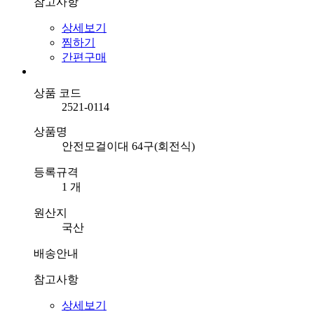
참고사항
상세보기
찜하기
간편구매
상품 코드
2521-0114
상품명
안전모걸이대 64구(회전식)
등록규격
1 개
원산지
국산
배송안내
참고사항
상세보기