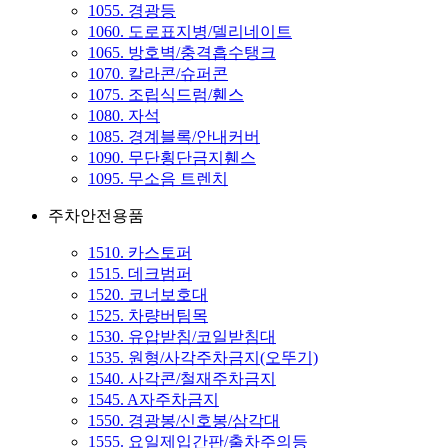
1055. 경광등
1060. 도로표지병/델리네이트
1065. 방호벽/충격흡수탱크
1070. 칼라콘/슈퍼콘
1075. 조립식드럼/휀스
1080. 자석
1085. 경계블록/안내커버
1090. 무단횡단금지휀스
1095. 무소음 트렌치
주차안전용품
1510. 카스토퍼
1515. 데크범퍼
1520. 코너보호대
1525. 차량버팀목
1530. 유압받침/코일받침대
1535. 원형/사각주차금지(오뚜기)
1540. 사각콘/철재주차금지
1545. A자주차금지
1550. 경광봉/신호봉/삼각대
1555. 요일제입간판/출차주의등