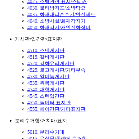
4025. 소방관련 표지/스티커
4030. 불티방지포/소방담요
4035. 화재대피손수건/안전세트
4040. 소방시설/화재감지기
4050. 화재감시/개인진화장비
게시판/입간판/표지판
4510. 스텐게시판
4515. 갈바게시판
4520. 강화유리게시판
4525. 로고게시판/기타부속
4530. 알미늄게시판
4535. 원목게시판
4540. 대형게시판
4545. 스텐입간판
4550. 놀이터 표지판
4555. 에어간판/기타표지판
분리수거함/거치대/표지
5010. 분리수거대
5015. 음식물/종량제 수거함