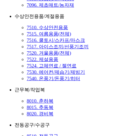
7096. 제초매트/농자재
수상안전용품/계절용품
7510. 수상안전용품
7515. 여름용품(전체)
7516. 쿨토시/스카프/마스크
7517. 아이스조끼/선풍기조끼
7520. 겨울용품(전체)
7522. 제설용품
7524. 고체연료 / 젤연료
7530. 에어컨/제습기/제빙기
7540. 온풍기/돈풍기/히터
근무복/작업복
8010. 춘하복
8015. 추동복
8020. 경비복
전동공구/수공구