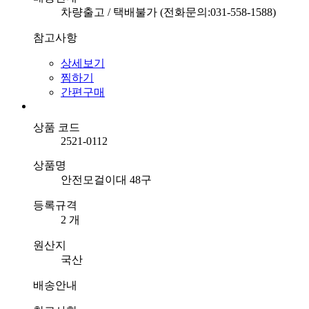
차량출고 / 택배불가 (전화문의:031-558-1588)
참고사항
상세보기
찜하기
간편구매
상품 코드
2521-0112
상품명
안전모걸이대 48구
등록규격
2 개
원산지
국산
배송안내