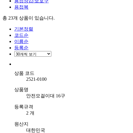
용접장갑/보호구
용접복
총 23개
상품이 있습니다.
기본정렬
코드순
이름순
등록순
상품 코드
2521-0100
상품명
안전모걸이대 16구
등록규격
2 개
원산지
대한민국