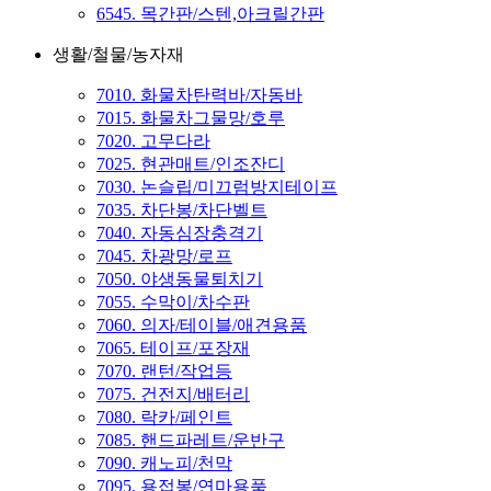
6545. 목간판/스텐,아크릴간판
생활/철물/농자재
7010. 화물차탄력바/자동바
7015. 화물차그물망/호루
7020. 고무다라
7025. 현관매트/인조잔디
7030. 논슬립/미끄럼방지테이프
7035. 차단봉/차단벨트
7040. 자동심장충격기
7045. 차광망/로프
7050. 야생동물퇴치기
7055. 수막이/차수판
7060. 의자/테이블/애견용품
7065. 테이프/포장재
7070. 랜턴/작업등
7075. 건전지/배터리
7080. 락카/페인트
7085. 핸드파레트/운반구
7090. 캐노피/천막
7095. 용접봉/연마용품