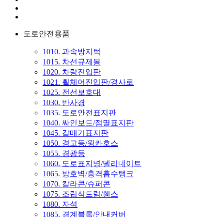
도로안전용품
1010. 과속방지턱
1015. 차선규제봉
1020. 차량진입판
1021. 휠체어진입판/경사로
1025. 전선보호대
1030. 반사경
1035. 도로안전표지판
1040. 싸인보드/점멸표지판
1045. 갈매기표지판
1050. 경고등/윙카호스
1055. 경광등
1060. 도로표지병/델리네이트
1065. 방호벽/충격흡수탱크
1070. 칼라콘/슈퍼콘
1075. 조립식드럼/휀스
1080. 자석
1085. 경계블록/안내커버