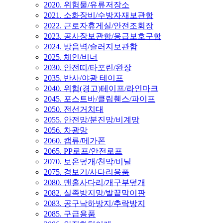
2020. 위험물/유류저장소
2021. 소화장비/수방자재보관함
2022. 근로자휴게실/안전조회장
2023. 공사장보관함/응급보호구함
2024. 방음벽/슬러지보관함
2025. 체인/비너
2030. 안전띠/타포린/완장
2035. 반사/야광 테이프
2040. 위험(경고)테이프/라인마크
2045. 포스트바/클립휀스/파이프
2050. 전선거치대
2055. 안전망/분진망/비계망
2056. 차광망
2060. 캡류/메가폰
2065. PP로프/안전로프
2070. 보온덮개/천막/비닐
2075. 경보기/사다리용품
2080. 맨홀사다리/개구부덮개
2082. 실족방지망/발끝막이판
2083. 공구낙하방지/추락방지
2085. 구급용품