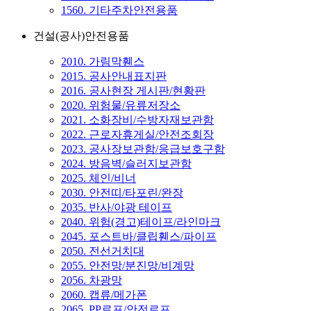
1560. 기타주차안전용품
건설(공사)안전용품
2010. 가림막휀스
2015. 공사안내표지판
2016. 공사현장 게시판/현황판
2020. 위험물/유류저장소
2021. 소화장비/수방자재보관함
2022. 근로자휴게실/안전조회장
2023. 공사장보관함/응급보호구함
2024. 방음벽/슬러지보관함
2025. 체인/비너
2030. 안전띠/타포린/완장
2035. 반사/야광 테이프
2040. 위험(경고)테이프/라인마크
2045. 포스트바/클립휀스/파이프
2050. 전선거치대
2055. 안전망/분진망/비계망
2056. 차광망
2060. 캡류/메가폰
2065. PP로프/안전로프