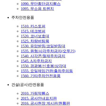
1090. 무단횡단금지휀스
1095. 무소음 트렌치
주차안전용품
1510. 카스토퍼
1515. 데크범퍼
1520. 코너보호대
1525. 차량버팀목
1530. 유압받침/코일받침대
1535. 원형/사각주차금지(오뚜기)
1540. 사각콘/철재주차금지
1545. A자주차금지
1550. 경광봉/신호봉/삼각대
1555. 요일제입간판/출차주의등
1560. 기타주차안전용품
건설(공사)안전용품
2010. 가림막휀스
2015. 공사안내표지판
2016. 공사현장 게시판/현황판