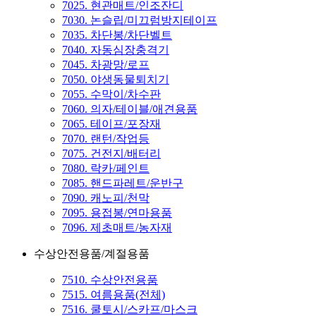
7025. 현관매트/인조잔디
7030. 논슬립/미끄럼방지테이프
7035. 차단봉/차단벨트
7040. 자동심장충격기
7045. 차광망/로프
7050. 야생동물퇴치기
7055. 수막이/차수판
7060. 의자/테이블/애견용품
7065. 테이프/포장재
7070. 랜턴/작업등
7075. 건전지/배터리
7080. 락카/페인트
7085. 핸드파레트/운반구
7090. 캐노피/천막
7095. 용접봉/연마용품
7096. 제초매트/농자재
수상안전용품/계절용품
7510. 수상안전용품
7515. 여름용품(전체)
7516. 쿨토시/스카프/마스크