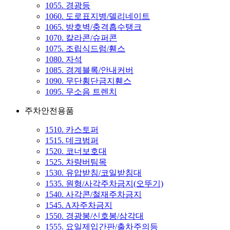
1055. 경광등
1060. 도로표지병/델리네이트
1065. 방호벽/충격흡수탱크
1070. 칼라콘/슈퍼콘
1075. 조립식드럼/휀스
1080. 자석
1085. 경계블록/안내커버
1090. 무단횡단금지휀스
1095. 무소음 트렌치
주차안전용품
1510. 카스토퍼
1515. 데크범퍼
1520. 코너보호대
1525. 차량버팀목
1530. 유압받침/코일받침대
1535. 원형/사각주차금지(오뚜기)
1540. 사각콘/철재주차금지
1545. A자주차금지
1550. 경광봉/신호봉/삼각대
1555. 요일제입간판/출차주의등