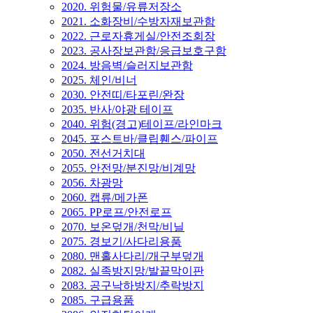
2020. 위험물/유류저장소
2021. 소화장비/수방자재보관함
2022. 근로자휴게실/안전조회장
2023. 공사장보관함/응급보호구함
2024. 방음벽/슬러지보관함
2025. 체인/비너
2030. 안전띠/타포린/완장
2035. 반사/야광 테이프
2040. 위험(경고)테이프/라인마크
2045. 포스트바/클립휀스/파이프
2050. 전선거치대
2055. 안전망/분진망/비계망
2056. 차광망
2060. 캡류/메가폰
2065. PP로프/안전로프
2070. 보온덮개/천막/비닐
2075. 경보기/사다리용품
2080. 맨홀사다리/개구부덮개
2082. 실족방지망/발끝막이판
2083. 공구낙하방지/추락방지
2085. 구급용품