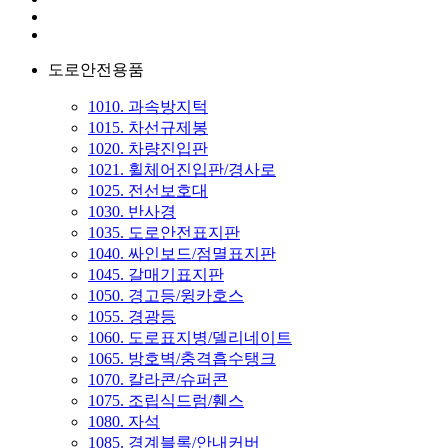
도로안전용품
1010. 과속방지턱
1015. 차선규제봉
1020. 차량진입판
1021. 휠체어진입판/경사로
1025. 전선보호대
1030. 반사경
1035. 도로안전표지판
1040. 싸인보드/점멸표지판
1045. 갈매기표지판
1050. 경고등/윙카호스
1055. 경광등
1060. 도로표지병/델리네이트
1065. 방호벽/충격흡수탱크
1070. 칼라콘/슈퍼콘
1075. 조립식드럼/휀스
1080. 자석
1085. 경계블록/안내커버