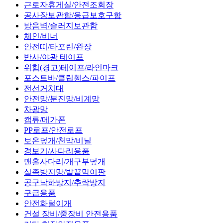
근로자휴게실/안전조회장
공사장보관함/응급보호구함
방음벽/슬러지보관함
체인/비너
안전띠/타포린/완장
반사/야광 테이프
위험(경고)테이프/라인마크
포스트바/클립휀스/파이프
전선거치대
안전망/분진망/비계망
차광망
캡류/메가폰
PP로프/안전로프
보온덮개/천막/비닐
경보기/사다리용품
맨홀사다리/개구부덮개
실족방지망/발끝막이판
공구낙하방지/추락방지
구급용품
안전화털이개
건설 장비/중장비 안전용품