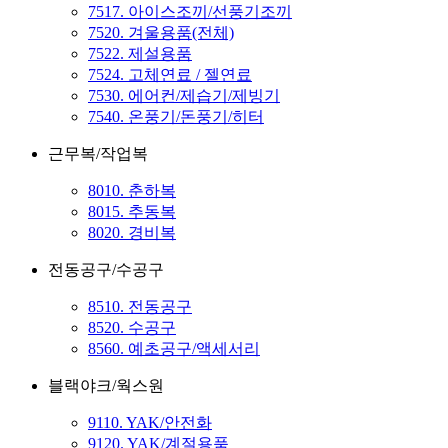
7517. 아이스조끼/선풍기조끼
7520. 겨울용품(전체)
7522. 제설용품
7524. 고체연료 / 젤연료
7530. 에어컨/제습기/제빙기
7540. 온풍기/돈풍기/히터
근무복/작업복
8010. 춘하복
8015. 추동복
8020. 경비복
전동공구/수공구
8510. 전동공구
8520. 수공구
8560. 예초공구/액세서리
블랙야크/웍스원
9110. YAK/안전화
9120. YAK/계절용품