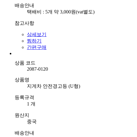
배송안내
택배비 : 5개 약 3,000원(vat별도)
참고사항
상세보기
찜하기
간편구매
상품 코드
2087-0120
상품명
지게차 안전경고등 (U형)
등록규격
1 개
원산지
중국
배송안내