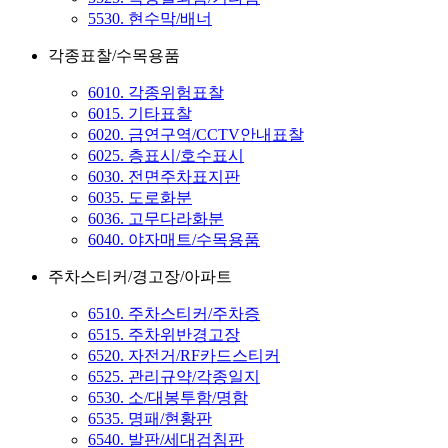
5530. 현수막/배너
각종표찰/수목용품
6010. 각종위험표찰
6015. 기타표찰
6020. 금연구역/CCTV안내표찰
6025. 층표시/호수표시
6030. 전면주차표지판
6035. 도로화분
6036. 고무다라화분
6040. 야자매트/수목용품
주차스티커/경고장/아파트
6510. 주차스티커/주차증
6515. 주차위반경고장
6520. 자전거/RF카드스티커
6525. 관리규약/각종일지
6530. 소/대봉투함/명함
6535. 명패/현황판
6540. 발판/세대검침판