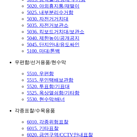
5020. 야외휴지통/재떨이
5025. 내부분리수거함
5030. 자전거거치대
5035. 자전거보관소
5036. 킥보드거치대/보관소
5040. 제한높이/공개공지
5045. 단지안내/유도싸인
5100. 마대/톤백
우편함/선거용품/현수막
5510. 우편함
5515. 무인택배보관함
5520. 투표함/기표대
5525. 옥상열쇠함/기타함
5530. 현수막/배너
각종표찰/수목용품
6010. 각종위험표찰
6015. 기타표찰
6020. 금연구역/CCTV안내표찰