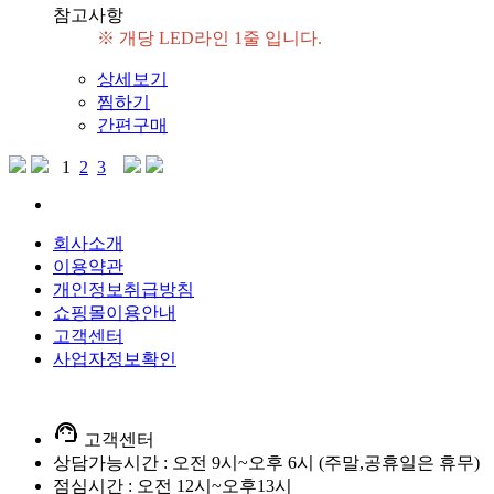
참고사항
※ 개당 LED라인 1줄 입니다.
상세보기
찜하기
간편구매
1
2
3
회사소개
이용약관
개인정보취급방침
쇼핑몰이용안내
고객센터
사업자정보확인
support_agent
고객센터
상담가능시간 : 오전 9시~오후 6시 (주말,공휴일은 휴무)
점심시간 : 오전 12시~오후13시