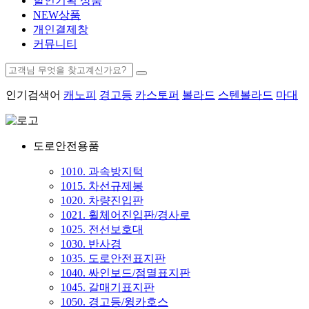
할인기획 상품
NEW상품
개인결제창
커뮤니티
인기검색어
캐노피
경고등
카스토퍼
볼라드
스텐볼라드
마대
도로안전용품
1010. 과속방지턱
1015. 차선규제봉
1020. 차량진입판
1021. 휠체어진입판/경사로
1025. 전선보호대
1030. 반사경
1035. 도로안전표지판
1040. 싸인보드/점멸표지판
1045. 갈매기표지판
1050. 경고등/윙카호스