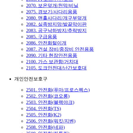
2070. 보온덮개/천막/비닐
2075. 경보기/사다리용품
2080. 맨홀사다리/개구부덮개
2082. 실족방지망/발끝막이판
2083. 공구낙하방지/추락방지
2085. 구급용품
2086. 안전화털이개
2087. 건설 장비/중장비 안전용품
2090. 기타 현장안전용품
2100. 가스 보관함/거치대
2105. 도크안전대/난간보호대
개인안전보호구
2501. 안전화(푸마/프로스펙스)
2502. 안전화(코오롱)
2503. 안전화(블랙야크)
2504. 안전화(TS)
2505. 안전화(K2)
2506. 안전화(워킷/지벤)
2508. 안전화(네파)