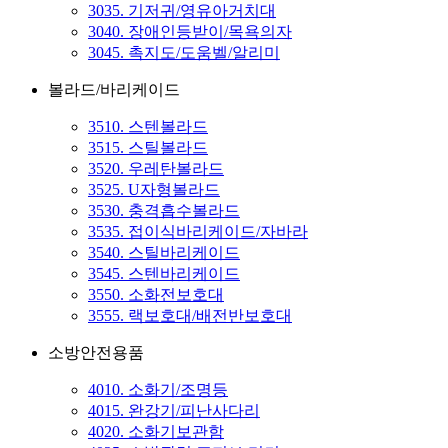
3035. 기저귀/영유아거치대
3040. 장애인등받이/목욕의자
3045. 촉지도/도움벨/알리미
볼라드/바리케이드
3510. 스텐볼라드
3515. 스틸볼라드
3520. 우레탄볼라드
3525. U자형볼라드
3530. 충격흡수볼라드
3535. 접이식바리케이드/자바라
3540. 스틸바리케이드
3545. 스텐바리케이드
3550. 소화전보호대
3555. 랙보호대/배전반보호대
소방안전용품
4010. 소화기/조명등
4015. 완강기/피난사다리
4020. 소화기보관함