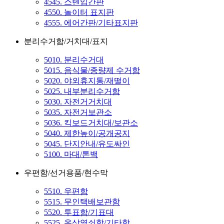
4545. 스텐입간판
4550. 놀이터 표지판
4555. 에어간판/기타표지판
분리수거함/거치대/표지
5010. 분리수거대
5015. 음식물/종량제 수거함
5020. 야외휴지통/재떨이
5025. 내부분리수거함
5030. 자전거거치대
5035. 자전거보관소
5036. 킥보드거치대/보관소
5040. 제한높이/공개공지
5045. 단지안내/유도싸인
5100. 마대/톤백
우편함/선거용품/현수막
5510. 우편함
5515. 무인택배보관함
5520. 투표함/기표대
5525. 옥상열쇠함/기타함