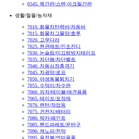
6545. 목간판/스텐,아크릴간판
생활/철물/농자재
7010. 화물차탄력바/자동바
7015. 화물차그물망/호루
7020. 고무다라
7025. 현관매트/인조잔디
7030. 논슬립/미끄럼방지테이프
7035. 차단봉/차단벨트
7040. 자동심장충격기
7045. 차광망/로프
7050. 야생동물퇴치기
7055. 수막이/차수판
7060. 의자/테이블/애견용품
7065. 테이프/포장재
7070. 랜턴/작업등
7075. 건전지/배터리
7080. 락카/페인트
7085. 핸드파레트/운반구
7090. 캐노피/천막
7095. 용접봉/연마용품