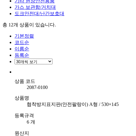
기타 현장안전용품
가스 보관함/거치대
도크안전대/난간보호대
총 12개
상품이 있습니다.
기본정렬
코드순
이름순
등록순
상품 코드
2087-0100
상품명
협착방지표지판(안전팔랑이) A형 / 530×145
등록규격
6 개
원산지