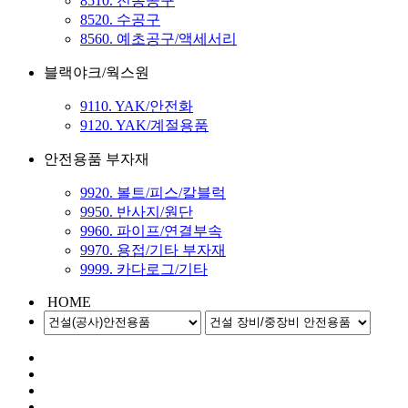
8510. 전동공구
8520. 수공구
8560. 예초공구/액세서리
블랙야크/웍스원
9110. YAK/안전화
9120. YAK/계절용품
안전용품 부자재
9920. 볼트/피스/칼블럭
9950. 반사지/원단
9960. 파이프/연결부속
9970. 용접/기타 부자재
9999. 카다로그/기타
HOME