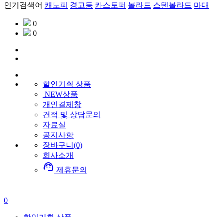
인기검색어
캐노피
경고등
카스토퍼
볼라드
스텐볼라드
마대
0
0
할인기획
상품
NEW상품
개인결제창
견적 및 상담문의
자료실
공지사항
장바구니(0)
회사소개
support_agent
제휴문의
0