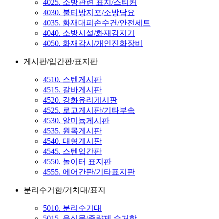
4025. 소방관련 표지/스티커
4030. 불티방지포/소방담요
4035. 화재대피손수건/안전세트
4040. 소방시설/화재감지기
4050. 화재감시/개인진화장비
게시판/입간판/표지판
4510. 스텐게시판
4515. 갈바게시판
4520. 강화유리게시판
4525. 로고게시판/기타부속
4530. 알미늄게시판
4535. 원목게시판
4540. 대형게시판
4545. 스텐입간판
4550. 놀이터 표지판
4555. 에어간판/기타표지판
분리수거함/거치대/표지
5010. 분리수거대
5015. 음식물/종량제 수거함