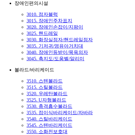
장애인편의시설
3010. 점자블럭
3015. 장애인주차표지
3020. 장애인손잡이/지팡이
3025. 핸드레일
3030. 화장실점자/핸드레일점자
3035. 기저귀/영유아거치대
3040. 장애인등받이/목욕의자
3045. 촉지도/도움벨/알리미
볼라드/바리케이드
3510. 스텐볼라드
3515. 스틸볼라드
3520. 우레탄볼라드
3525. U자형볼라드
3530. 충격흡수볼라드
3535. 접이식바리케이드/자바라
3540. 스틸바리케이드
3545. 스텐바리케이드
3550. 소화전보호대