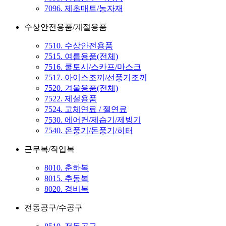
7096. 제초매트/농자재
수상안전용품/계절용품
7510. 수상안전용품
7515. 여름용품(전체)
7516. 쿨토시/스카프/마스크
7517. 아이스조끼/선풍기조끼
7520. 겨울용품(전체)
7522. 제설용품
7524. 고체연료 / 젤연료
7530. 에어컨/제습기/제빙기
7540. 온풍기/돈풍기/히터
근무복/작업복
8010. 춘하복
8015. 추동복
8020. 경비복
전동공구/수공구