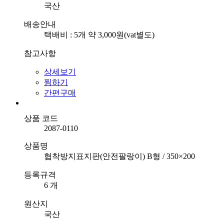
국산
배송안내
택배비 : 5개 약 3,000원(vat별도)
참고사항
상세보기
찜하기
간편구매
상품 코드
2087-0110
상품명
협착방지표지판(안전팔랑이) B형 / 350×200
등록규격
6 개
원산지
국산