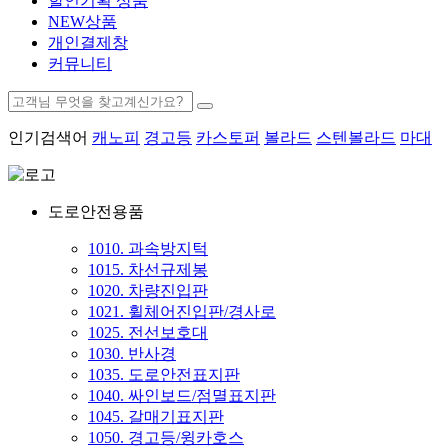
할인기획 상품
NEW상품
개인결제창
커뮤니티
인기검색어
캐노피
경고등
카스토퍼
볼라드
스텐볼라드
마대
도로안전용품
1010. 과속방지턱
1015. 차선규제봉
1020. 차량진입판
1021. 휠체어진입판/경사로
1025. 전선보호대
1030. 반사경
1035. 도로안전표지판
1040. 싸인보드/점멸표지판
1045. 갈매기표지판
1050. 경고등/윙카호스