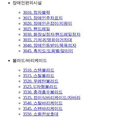
장애인편의시설
3010. 점자블럭
3015. 장애인주차표지
3020. 장애인손잡이/지팡이
3025. 핸드레일
3030. 화장실점자/핸드레일점자
3035. 기저귀/영유아거치대
3040. 장애인등받이/목욕의자
3045. 촉지도/도움벨/알리미
볼라드/바리케이드
3510. 스텐볼라드
3515. 스틸볼라드
3520. 우레탄볼라드
3525. U자형볼라드
3530. 충격흡수볼라드
3535. 접이식바리케이드/자바라
3540. 스틸바리케이드
3545. 스텐바리케이드
3550. 소화전보호대