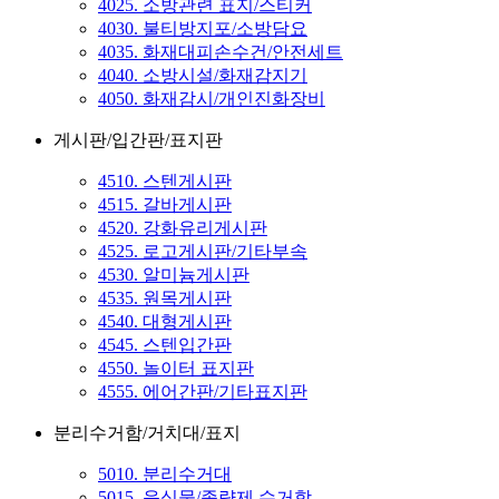
4025. 소방관련 표지/스티커
4030. 불티방지포/소방담요
4035. 화재대피손수건/안전세트
4040. 소방시설/화재감지기
4050. 화재감시/개인진화장비
게시판/입간판/표지판
4510. 스텐게시판
4515. 갈바게시판
4520. 강화유리게시판
4525. 로고게시판/기타부속
4530. 알미늄게시판
4535. 원목게시판
4540. 대형게시판
4545. 스텐입간판
4550. 놀이터 표지판
4555. 에어간판/기타표지판
분리수거함/거치대/표지
5010. 분리수거대
5015. 음식물/종량제 수거함