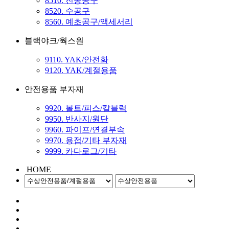
8510. 전동공구
8520. 수공구
8560. 예초공구/액세서리
블랙야크/웍스원
9110. YAK/안전화
9120. YAK/계절용품
안전용품 부자재
9920. 볼트/피스/칼블럭
9950. 반사지/원단
9960. 파이프/연결부속
9970. 용접/기타 부자재
9999. 카다로그/기타
HOME