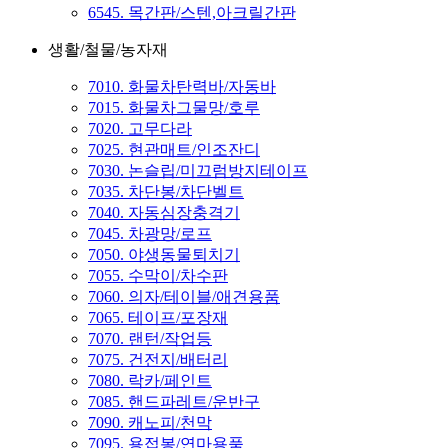
6545. 목간판/스텐,아크릴간판
생활/철물/농자재
7010. 화물차탄력바/자동바
7015. 화물차그물망/호루
7020. 고무다라
7025. 현관매트/인조잔디
7030. 논슬립/미끄럼방지테이프
7035. 차단봉/차단벨트
7040. 자동심장충격기
7045. 차광망/로프
7050. 야생동물퇴치기
7055. 수막이/차수판
7060. 의자/테이블/애견용품
7065. 테이프/포장재
7070. 랜턴/작업등
7075. 건전지/배터리
7080. 락카/페인트
7085. 핸드파레트/운반구
7090. 캐노피/천막
7095. 용접봉/연마용품