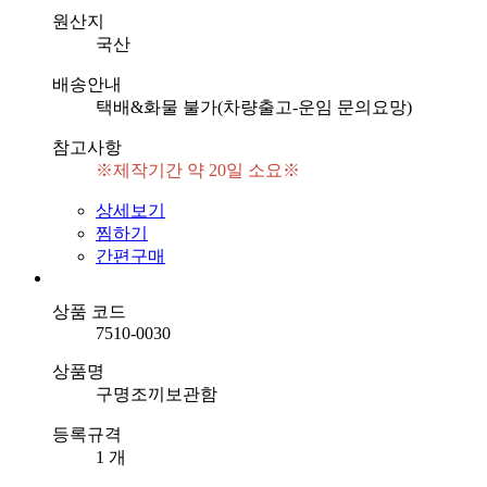
원산지
국산
배송안내
택배&화물 불가(차량출고-운임 문의요망)
참고사항
※제작기간 약 20일 소요※
상세보기
찜하기
간편구매
상품 코드
7510-0030
상품명
구명조끼보관함
등록규격
1 개