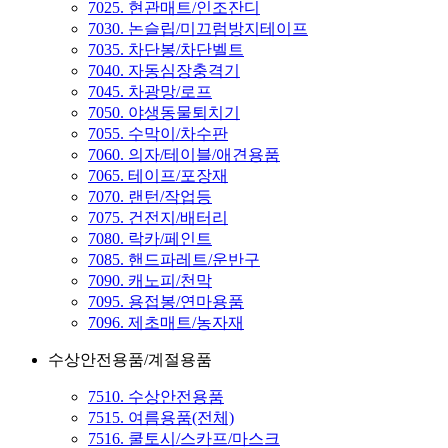
7025. 현관매트/인조잔디
7030. 논슬립/미끄럼방지테이프
7035. 차단봉/차단벨트
7040. 자동심장충격기
7045. 차광망/로프
7050. 야생동물퇴치기
7055. 수막이/차수판
7060. 의자/테이블/애견용품
7065. 테이프/포장재
7070. 랜턴/작업등
7075. 건전지/배터리
7080. 락카/페인트
7085. 핸드파레트/운반구
7090. 캐노피/천막
7095. 용접봉/연마용품
7096. 제초매트/농자재
수상안전용품/계절용품
7510. 수상안전용품
7515. 여름용품(전체)
7516. 쿨토시/스카프/마스크