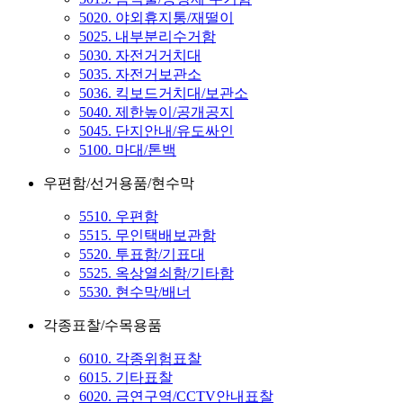
5020. 야외휴지통/재떨이
5025. 내부분리수거함
5030. 자전거거치대
5035. 자전거보관소
5036. 킥보드거치대/보관소
5040. 제한높이/공개공지
5045. 단지안내/유도싸인
5100. 마대/톤백
우편함/선거용품/현수막
5510. 우편함
5515. 무인택배보관함
5520. 투표함/기표대
5525. 옥상열쇠함/기타함
5530. 현수막/배너
각종표찰/수목용품
6010. 각종위험표찰
6015. 기타표찰
6020. 금연구역/CCTV안내표찰