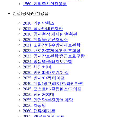
1560. 기타주차안전용품
건설(공사)안전용품
2010. 가림막휀스
2015. 공사안내표지판
2016. 공사현장 게시판/현황판
2020. 위험물/유류저장소
2021. 소화장비/수방자재보관함
2022. 근로자휴게실/안전조회장
2023. 공사장보관함/응급보호구함
2024. 방음벽/슬러지보관함
2025. 체인/비너
2030. 안전띠/타포린/완장
2035. 반사/야광 테이프
2040. 위험(경고)테이프/라인마크
2045. 포스트바/클립휀스/파이프
2050. 전선거치대
2055. 안전망/분진망/비계망
2056. 차광망
2060. 캡류/메가폰
2065. PP로프/안전로프