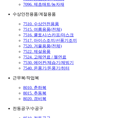
7096. 제초매트/농자재
수상안전용품/계절용품
7510. 수상안전용품
7515. 여름용품(전체)
7516. 쿨토시/스카프/마스크
7517. 아이스조끼/선풍기조끼
7520. 겨울용품(전체)
7522. 제설용품
7524. 고체연료 / 젤연료
7530. 에어컨/제습기/제빙기
7540. 온풍기/돈풍기/히터
근무복/작업복
8010. 춘하복
8015. 추동복
8020. 경비복
전동공구/수공구