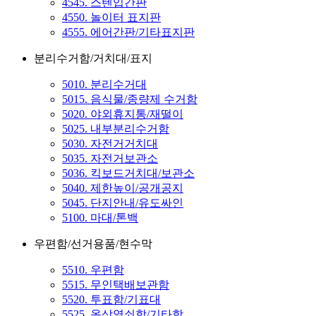
4545. 스텐입간판
4550. 놀이터 표지판
4555. 에어간판/기타표지판
분리수거함/거치대/표지
5010. 분리수거대
5015. 음식물/종량제 수거함
5020. 야외휴지통/재떨이
5025. 내부분리수거함
5030. 자전거거치대
5035. 자전거보관소
5036. 킥보드거치대/보관소
5040. 제한높이/공개공지
5045. 단지안내/유도싸인
5100. 마대/톤백
우편함/선거용품/현수막
5510. 우편함
5515. 무인택배보관함
5520. 투표함/기표대
5525. 옥상열쇠함/기타함