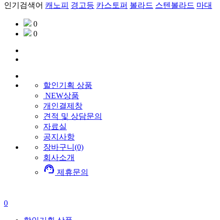
인기검색어
캐노피
경고등
카스토퍼
볼라드
스텐볼라드
마대
0
0
할인기획
상품
NEW상품
개인결제창
견적 및 상담문의
자료실
공지사항
장바구니(0)
회사소개
support_agent
제휴문의
0