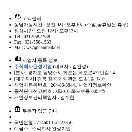
support_agent
고객센터
상담가능시간 : 오전 9시~오후 6시 (주말,공휴일은 휴무)
점심시간 : 오전 12시~오후13시
Tel : 031-558-1588
Fax : 031-558-1533
Mail : ws7@hanmail.net
business
사업자 등록 정보
주식회사완성기업
(대표자 : 김완성)
[본사] 경기도 남양주시 화도읍 폭포로477번길 24
[대구지사] 경북 칠곡군 왜관읍 오솔1길 1-10
사업자등록번호 : 204-86-38441
사업자정보확인
통신판매신고번호 : 제2016-화도수동-0054호
개인정보관리책임자 : 김수현
account_balance
무통장 입금 안내
국민은행 :
774601-04-223356
예금주 :
주식회사 완성기업