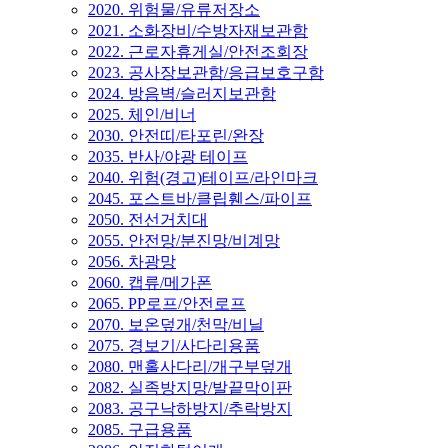
2020. 위험물/유류저장소
2021. 소화장비/수방자재보관함
2022. 근로자휴게실/안전조회장
2023. 공사장보관함/응급보호구함
2024. 방음벽/슬러지보관함
2025. 체인/비너
2030. 안전띠/타포린/완장
2035. 반사/야광 테이프
2040. 위험(경고)테이프/라인마크
2045. 포스트바/클립휀스/파이프
2050. 전선거치대
2055. 안전망/분진망/비계망
2056. 차광망
2060. 캡류/메가폰
2065. PP로프/안전로프
2070. 보온덮개/천막/비닐
2075. 경보기/사다리용품
2080. 맨홀사다리/개구부덮개
2082. 실족방지망/발끝막이판
2083. 공구낙하방지/추락방지
2085. 구급용품