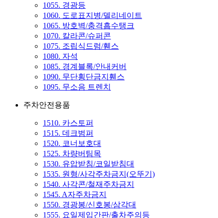
1055. 경광등
1060. 도로표지병/델리네이트
1065. 방호벽/충격흡수탱크
1070. 칼라콘/슈퍼콘
1075. 조립식드럼/휀스
1080. 자석
1085. 경계블록/안내커버
1090. 무단횡단금지휀스
1095. 무소음 트렌치
주차안전용품
1510. 카스토퍼
1515. 데크범퍼
1520. 코너보호대
1525. 차량버팀목
1530. 유압받침/코일받침대
1535. 원형/사각주차금지(오뚜기)
1540. 사각콘/철재주차금지
1545. A자주차금지
1550. 경광봉/신호봉/삼각대
1555. 요일제입간판/출차주의등