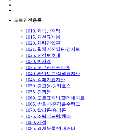
도로안전용품
1010. 과속방지턱
1015. 차선규제봉
1020. 차량진입판
1021. 휠체어진입판/경사로
1025. 전선보호대
1030. 반사경
1035. 도로안전표지판
1040. 싸인보드/점멸표지판
1045. 갈매기표지판
1050. 경고등/윙카호스
1055. 경광등
1060. 도로표지병/델리네이트
1065. 방호벽/충격흡수탱크
1070. 칼라콘/슈퍼콘
1075. 조립식드럼/휀스
1080. 자석
1085. 경계블록/안내커버