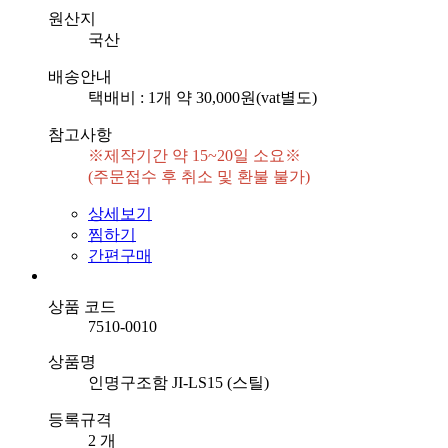
원산지
국산
배송안내
택배비 : 1개 약 30,000원(vat별도)
참고사항
※제작기간 약 15~20일 소요※

(주문접수 후 취소 및 환불 불가)
상세보기
찜하기
간편구매
상품 코드
7510-0010
상품명
인명구조함 JI-LS15 (스틸)
등록규격
2 개