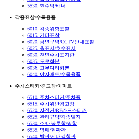
5530. 현수막/배너
각종표찰/수목용품
6010. 각종위험표찰
6015. 기타표찰
6020. 금연구역/CCTV안내표찰
6025. 층표시/호수표시
6030. 전면주차표지판
6035. 도로화분
6036. 고무다라화분
6040. 야자매트/수목용품
주차스티커/경고장/아파트
6510. 주차스티커/주차증
6515. 주차위반경고장
6520. 자전거/RF카드스티커
6525. 관리규약/각종일지
6530. 소/대봉투함/명함
6535. 명패/현황판
6540. 발판/세대검침판