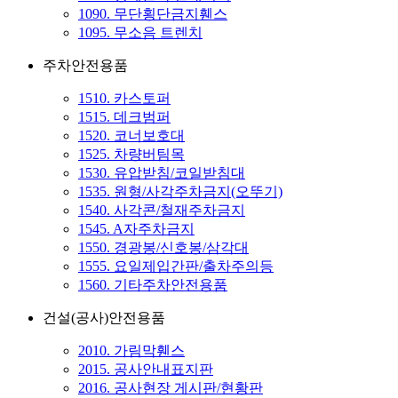
1090. 무단횡단금지휀스
1095. 무소음 트렌치
주차안전용품
1510. 카스토퍼
1515. 데크범퍼
1520. 코너보호대
1525. 차량버팀목
1530. 유압받침/코일받침대
1535. 원형/사각주차금지(오뚜기)
1540. 사각콘/철재주차금지
1545. A자주차금지
1550. 경광봉/신호봉/삼각대
1555. 요일제입간판/출차주의등
1560. 기타주차안전용품
건설(공사)안전용품
2010. 가림막휀스
2015. 공사안내표지판
2016. 공사현장 게시판/현황판