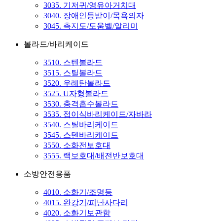
3035. 기저귀/영유아거치대
3040. 장애인등받이/목욕의자
3045. 촉지도/도움벨/알리미
볼라드/바리케이드
3510. 스텐볼라드
3515. 스틸볼라드
3520. 우레탄볼라드
3525. U자형볼라드
3530. 충격흡수볼라드
3535. 접이식바리케이드/자바라
3540. 스틸바리케이드
3545. 스텐바리케이드
3550. 소화전보호대
3555. 랙보호대/배전반보호대
소방안전용품
4010. 소화기/조명등
4015. 완강기/피난사다리
4020. 소화기보관함