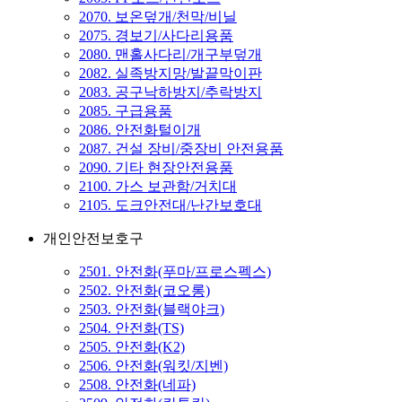
2070. 보온덮개/천막/비닐
2075. 경보기/사다리용품
2080. 맨홀사다리/개구부덮개
2082. 실족방지망/발끝막이판
2083. 공구낙하방지/추락방지
2085. 구급용품
2086. 안전화털이개
2087. 건설 장비/중장비 안전용품
2090. 기타 현장안전용품
2100. 가스 보관함/거치대
2105. 도크안전대/난간보호대
개인안전보호구
2501. 안전화(푸마/프로스펙스)
2502. 안전화(코오롱)
2503. 안전화(블랙야크)
2504. 안전화(TS)
2505. 안전화(K2)
2506. 안전화(워킷/지벤)
2508. 안전화(네파)