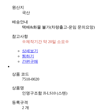
원산지
국산
배송안내
택배&화물 불가(차량출고-운임 문의요망)
참고사항
※제작기간 약 20일 소요※
상세보기
찜하기
간편구매
상품 코드
7510-0020
상품명
인명구조함 JI-LS10 (스텐)
등록규격
2 개