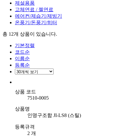
제설용품
고체연료 / 젤연료
에어컨/제습기/제빙기
온풍기/돈풍기/히터
총 12개
상품이 있습니다.
기본정렬
코드순
이름순
등록순
상품 코드
7510-0005
상품명
인명구조함 JI-LS8 (스틸)
등록규격
2 개