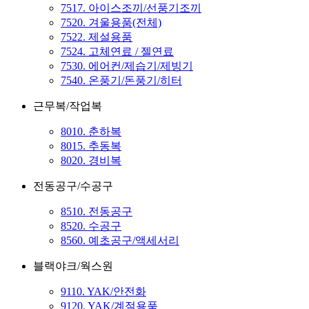
7517. 아이스조끼/선풍기조끼
7520. 겨울용품(전체)
7522. 제설용품
7524. 고체연료 / 젤연료
7530. 에어컨/제습기/제빙기
7540. 온풍기/돈풍기/히터
근무복/작업복
8010. 춘하복
8015. 추동복
8020. 경비복
전동공구/수공구
8510. 전동공구
8520. 수공구
8560. 예초공구/액세서리
블랙야크/웍스원
9110. YAK/안전화
9120. YAK/계절용품