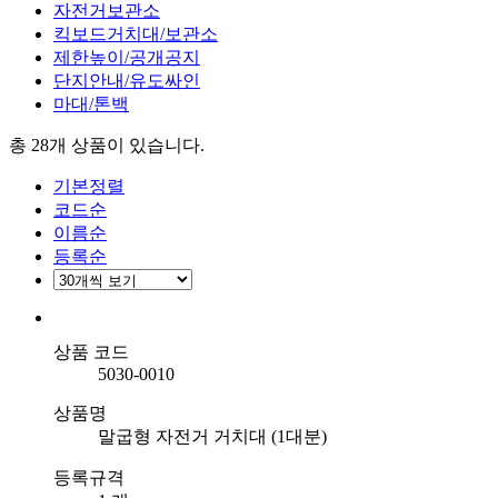
자전거보관소
킥보드거치대/보관소
제한높이/공개공지
단지안내/유도싸인
마대/톤백
총 28개
상품이 있습니다.
기본정렬
코드순
이름순
등록순
상품 코드
5030-0010
상품명
말굽형 자전거 거치대 (1대분)
등록규격