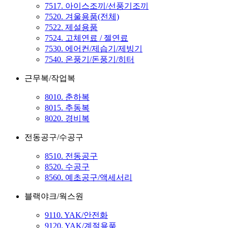
7517. 아이스조끼/선풍기조끼
7520. 겨울용품(전체)
7522. 제설용품
7524. 고체연료 / 젤연료
7530. 에어컨/제습기/제빙기
7540. 온풍기/돈풍기/히터
근무복/작업복
8010. 춘하복
8015. 추동복
8020. 경비복
전동공구/수공구
8510. 전동공구
8520. 수공구
8560. 예초공구/액세서리
블랙야크/웍스원
9110. YAK/안전화
9120. YAK/계절용품