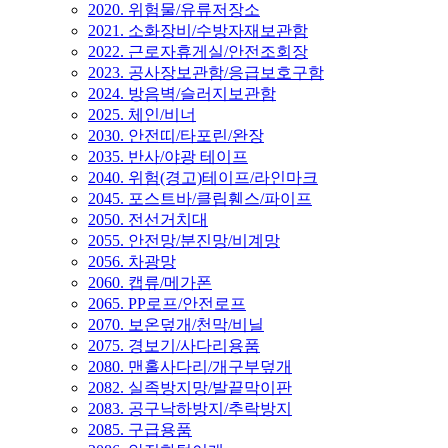
2020. 위험물/유류저장소
2021. 소화장비/수방자재보관함
2022. 근로자휴게실/안전조회장
2023. 공사장보관함/응급보호구함
2024. 방음벽/슬러지보관함
2025. 체인/비너
2030. 안전띠/타포린/완장
2035. 반사/야광 테이프
2040. 위험(경고)테이프/라인마크
2045. 포스트바/클립휀스/파이프
2050. 전선거치대
2055. 안전망/분진망/비계망
2056. 차광망
2060. 캡류/메가폰
2065. PP로프/안전로프
2070. 보온덮개/천막/비닐
2075. 경보기/사다리용품
2080. 맨홀사다리/개구부덮개
2082. 실족방지망/발끝막이판
2083. 공구낙하방지/추락방지
2085. 구급용품