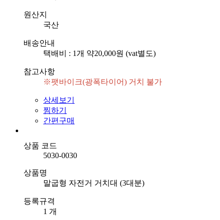
원산지
국산
배송안내
택배비 : 1개 약20,000원 (vat별도)
참고사항
※팻바이크(광폭타이어) 거치 불가
상세보기
찜하기
간편구매
상품 코드
5030-0030
상품명
말굽형 자전거 거치대 (3대분)
등록규격
1 개