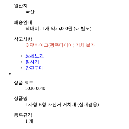
원산지
국산
배송안내
택배비 : 1개 약25,000원 (vat별도)
참고사항
※팻바이크(광폭타이어) 거치 불가
상세보기
찜하기
간편구매
상품 코드
5030-0040
상품명
L자형 B형 자전거 거치대 (실내겸용)
등록규격
1 개