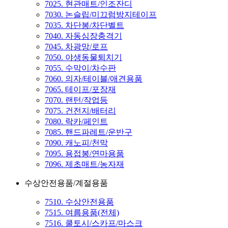
7025. 현관매트/인조잔디
7030. 논슬립/미끄럼방지테이프
7035. 차단봉/차단벨트
7040. 자동심장충격기
7045. 차광망/로프
7050. 야생동물퇴치기
7055. 수막이/차수판
7060. 의자/테이블/애견용품
7065. 테이프/포장재
7070. 랜턴/작업등
7075. 건전지/배터리
7080. 락카/페인트
7085. 핸드파레트/운반구
7090. 캐노피/천막
7095. 용접봉/연마용품
7096. 제초매트/농자재
수상안전용품/계절용품
7510. 수상안전용품
7515. 여름용품(전체)
7516. 쿨토시/스카프/마스크