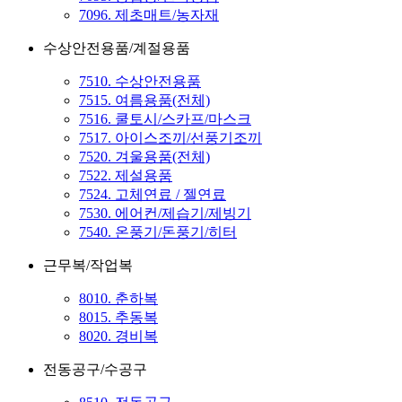
7096. 제초매트/농자재
수상안전용품/계절용품
7510. 수상안전용품
7515. 여름용품(전체)
7516. 쿨토시/스카프/마스크
7517. 아이스조끼/선풍기조끼
7520. 겨울용품(전체)
7522. 제설용품
7524. 고체연료 / 젤연료
7530. 에어컨/제습기/제빙기
7540. 온풍기/돈풍기/히터
근무복/작업복
8010. 춘하복
8015. 추동복
8020. 경비복
전동공구/수공구