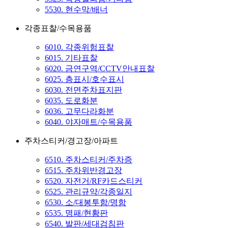
5530. 현수막/배너
각종표찰/수목용품
6010. 각종위험표찰
6015. 기타표찰
6020. 금연구역/CCTV안내표찰
6025. 층표시/호수표시
6030. 전면주차표지판
6035. 도로화분
6036. 고무다라화분
6040. 야자매트/수목용품
주차스티커/경고장/아파트
6510. 주차스티커/주차증
6515. 주차위반경고장
6520. 자전거/RF카드스티커
6525. 관리규약/각종일지
6530. 소/대봉투함/명함
6535. 명패/현황판
6540. 발판/세대검침판