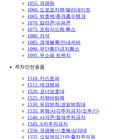
1055. 경광등
1060. 도로표지병/델리네이트
1065. 방호벽/충격흡수탱크
1070. 칼라콘/슈퍼콘
1075. 조립식드럼/휀스
1080. 자석
1085. 경계블록/안내커버
1090. 무단횡단금지휀스
1095. 무소음 트렌치
주차안전용품
1510. 카스토퍼
1515. 데크범퍼
1520. 코너보호대
1525. 차량버팀목
1530. 유압받침/코일받침대
1535. 원형/사각주차금지(오뚜기)
1540. 사각콘/철재주차금지
1545. A자주차금지
1550. 경광봉/신호봉/삼각대
1555. 요일제입간판/출차주의등