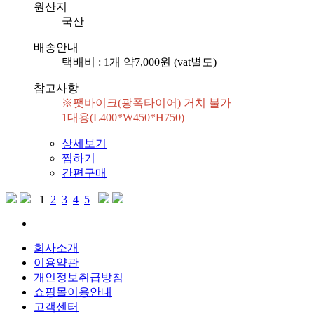
원산지
국산
배송안내
택배비 : 1개 약7,000원 (vat별도)
참고사항
※팻바이크(광폭타이어) 거치 불가

1대용(L400*W450*H750)
상세보기
찜하기
간편구매
1
2
3
4
5
회사소개
이용약관
개인정보취급방침
쇼핑몰이용안내
고객센터