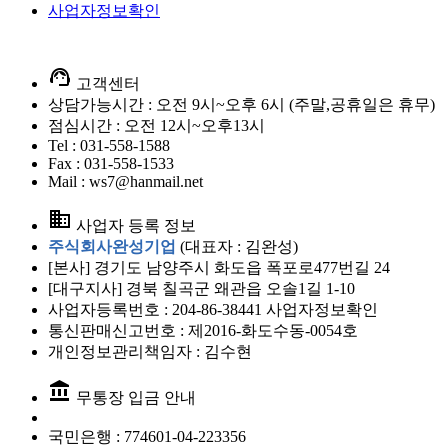
사업자정보확인
support_agent
고객센터
상담가능시간 : 오전 9시~오후 6시 (주말,공휴일은 휴무)
점심시간 : 오전 12시~오후13시
Tel : 031-558-1588
Fax : 031-558-1533
Mail : ws7@hanmail.net
business
사업자 등록 정보
주식회사완성기업
(대표자 : 김완성)
[본사] 경기도 남양주시 화도읍 폭포로477번길 24
[대구지사] 경북 칠곡군 왜관읍 오솔1길 1-10
사업자등록번호 : 204-86-38441
사업자정보확인
통신판매신고번호 : 제2016-화도수동-0054호
개인정보관리책임자 : 김수현
account_balance
무통장 입금 안내
국민은행 :
774601-04-223356