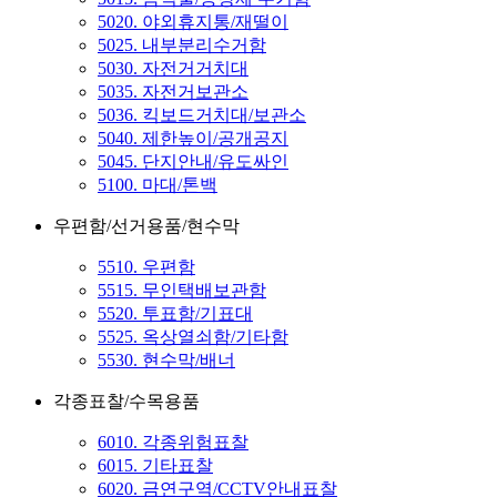
5020. 야외휴지통/재떨이
5025. 내부분리수거함
5030. 자전거거치대
5035. 자전거보관소
5036. 킥보드거치대/보관소
5040. 제한높이/공개공지
5045. 단지안내/유도싸인
5100. 마대/톤백
우편함/선거용품/현수막
5510. 우편함
5515. 무인택배보관함
5520. 투표함/기표대
5525. 옥상열쇠함/기타함
5530. 현수막/배너
각종표찰/수목용품
6010. 각종위험표찰
6015. 기타표찰
6020. 금연구역/CCTV안내표찰