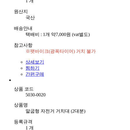
1 개
원산지
국산
배송안내
택배비 : 1개 약7,000원 (vat별도)
참고사항
※팻바이크(광폭타이어) 거치 불가
상세보기
찜하기
간편구매
상품 코드
5030-0020
상품명
말굽형 자전거 거치대 (2대분)
등록규격
1 개