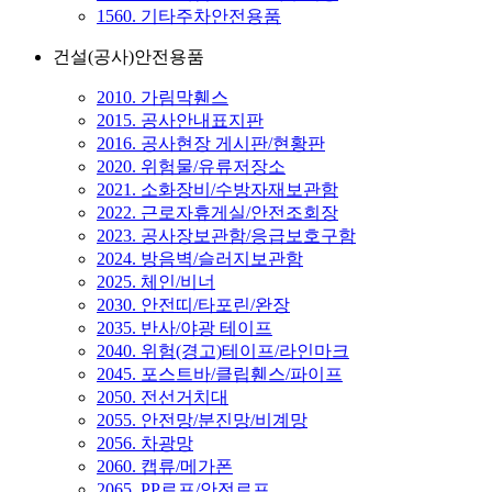
1560. 기타주차안전용품
건설(공사)안전용품
2010. 가림막휀스
2015. 공사안내표지판
2016. 공사현장 게시판/현황판
2020. 위험물/유류저장소
2021. 소화장비/수방자재보관함
2022. 근로자휴게실/안전조회장
2023. 공사장보관함/응급보호구함
2024. 방음벽/슬러지보관함
2025. 체인/비너
2030. 안전띠/타포린/완장
2035. 반사/야광 테이프
2040. 위험(경고)테이프/라인마크
2045. 포스트바/클립휀스/파이프
2050. 전선거치대
2055. 안전망/분진망/비계망
2056. 차광망
2060. 캡류/메가폰
2065. PP로프/안전로프