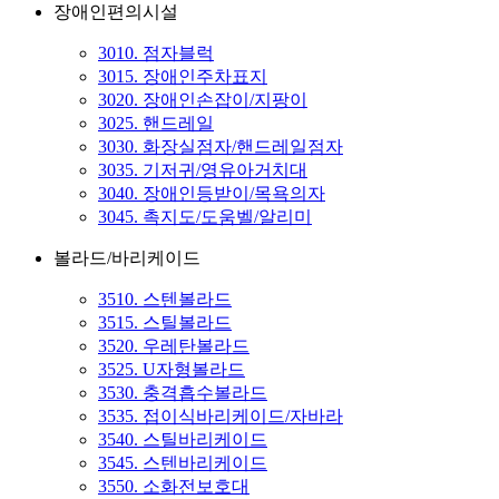
장애인편의시설
3010. 점자블럭
3015. 장애인주차표지
3020. 장애인손잡이/지팡이
3025. 핸드레일
3030. 화장실점자/핸드레일점자
3035. 기저귀/영유아거치대
3040. 장애인등받이/목욕의자
3045. 촉지도/도움벨/알리미
볼라드/바리케이드
3510. 스텐볼라드
3515. 스틸볼라드
3520. 우레탄볼라드
3525. U자형볼라드
3530. 충격흡수볼라드
3535. 접이식바리케이드/자바라
3540. 스틸바리케이드
3545. 스텐바리케이드
3550. 소화전보호대