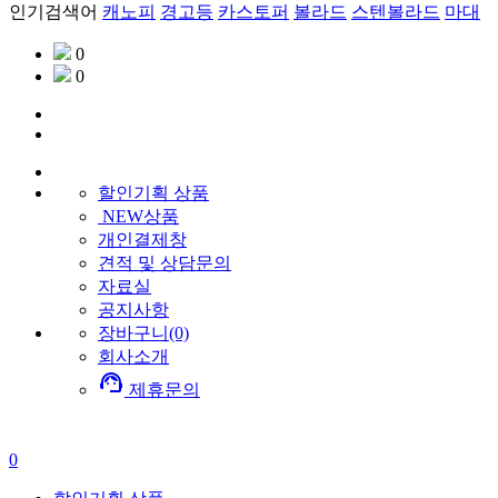
인기검색어
캐노피
경고등
카스토퍼
볼라드
스텐볼라드
마대
0
0
할인기획
상품
NEW상품
개인결제창
견적 및 상담문의
자료실
공지사항
장바구니(0)
회사소개
support_agent
제휴문의
0