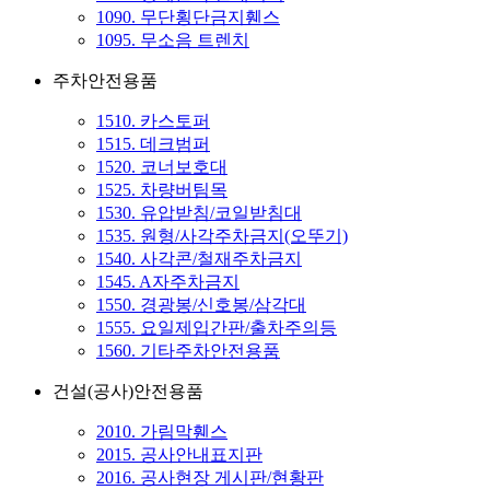
1090. 무단횡단금지휀스
1095. 무소음 트렌치
주차안전용품
1510. 카스토퍼
1515. 데크범퍼
1520. 코너보호대
1525. 차량버팀목
1530. 유압받침/코일받침대
1535. 원형/사각주차금지(오뚜기)
1540. 사각콘/철재주차금지
1545. A자주차금지
1550. 경광봉/신호봉/삼각대
1555. 요일제입간판/출차주의등
1560. 기타주차안전용품
건설(공사)안전용품
2010. 가림막휀스
2015. 공사안내표지판
2016. 공사현장 게시판/현황판