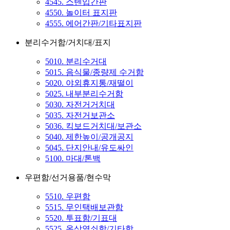
4545. 스텐입간판
4550. 놀이터 표지판
4555. 에어간판/기타표지판
분리수거함/거치대/표지
5010. 분리수거대
5015. 음식물/종량제 수거함
5020. 야외휴지통/재떨이
5025. 내부분리수거함
5030. 자전거거치대
5035. 자전거보관소
5036. 킥보드거치대/보관소
5040. 제한높이/공개공지
5045. 단지안내/유도싸인
5100. 마대/톤백
우편함/선거용품/현수막
5510. 우편함
5515. 무인택배보관함
5520. 투표함/기표대
5525. 옥상열쇠함/기타함