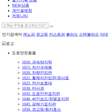
할인기획 상품
NEW상품
개인결제창
커뮤니티
인기검색어
캐노피
경고등
카스토퍼
볼라드
스텐볼라드
마대
도로안전용품
1010. 과속방지턱
1015. 차선규제봉
1020. 차량진입판
1021. 휠체어진입판/경사로
1025. 전선보호대
1030. 반사경
1035. 도로안전표지판
1040. 싸인보드/점멸표지판
1045. 갈매기표지판
1050. 경고등/윙카호스