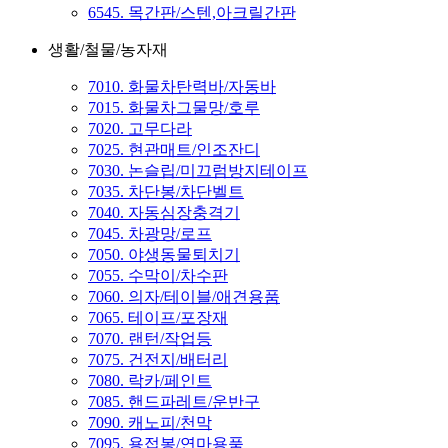
6545. 목간판/스텐,아크릴간판
생활/철물/농자재
7010. 화물차탄력바/자동바
7015. 화물차그물망/호루
7020. 고무다라
7025. 현관매트/인조잔디
7030. 논슬립/미끄럼방지테이프
7035. 차단봉/차단벨트
7040. 자동심장충격기
7045. 차광망/로프
7050. 야생동물퇴치기
7055. 수막이/차수판
7060. 의자/테이블/애견용품
7065. 테이프/포장재
7070. 랜턴/작업등
7075. 건전지/배터리
7080. 락카/페인트
7085. 핸드파레트/운반구
7090. 캐노피/천막
7095. 용접봉/연마용품