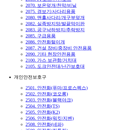
2070. 보온덮개/천막/비닐
2075. 경보기/사다리용품
2080. 맨홀사다리/개구부덮개
2082. 실족방지망/발끝막이판
2083. 공구낙하방지/추락방지
2085. 구급용품
2086. 안전화털이개
2087. 건설 장비/중장비 안전용품
2090. 기타 현장안전용품
2100. 가스 보관함/거치대
2105. 도크안전대/난간보호대
개인안전보호구
2501. 안전화(푸마/프로스펙스)
2502. 안전화(코오롱)
2503. 안전화(블랙야크)
2504. 안전화(TS)
2505. 안전화(K2)
2506. 안전화(워킷/지벤)
2508. 안전화(네파)