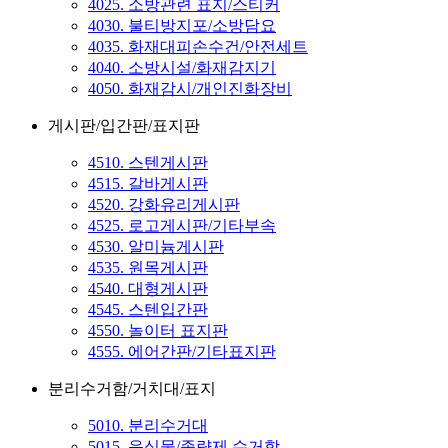
4025. 소방관련 표지/스티커
4030. 불티방지포/소방담요
4035. 화재대피손수건/안전세트
4040. 소방시설/화재감지기
4050. 화재감시/개인진화장비
게시판/입간판/표지판
4510. 스텐게시판
4515. 갈바게시판
4520. 강화유리게시판
4525. 로고게시판/기타부속
4530. 알미늄게시판
4535. 원목게시판
4540. 대형게시판
4545. 스텐입간판
4550. 놀이터 표지판
4555. 에어간판/기타표지판
분리수거함/거치대/표지
5010. 분리수거대
5015. 음식물/종량제 수거함