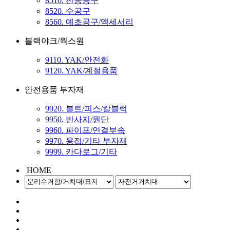
8510. 전동공구
8520. 수공구
8560. 예초공구/액세서리
블랙야크/웍스원
9110. YAK/안전화
9120. YAK/계절용품
안전용품 부자재
9920. 볼트/피스/칼블럭
9950. 반사지/원단
9960. 파이프/연결부속
9970. 용접/기타 부자재
9999. 카다로그/기타
HOME