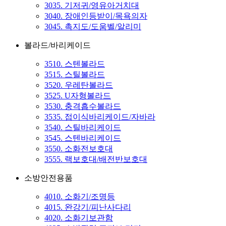
3035. 기저귀/영유아거치대
3040. 장애인등받이/목욕의자
3045. 촉지도/도움벨/알리미
볼라드/바리케이드
3510. 스텐볼라드
3515. 스틸볼라드
3520. 우레탄볼라드
3525. U자형볼라드
3530. 충격흡수볼라드
3535. 접이식바리케이드/자바라
3540. 스틸바리케이드
3545. 스텐바리케이드
3550. 소화전보호대
3555. 랙보호대/배전반보호대
소방안전용품
4010. 소화기/조명등
4015. 완강기/피난사다리
4020. 소화기보관함