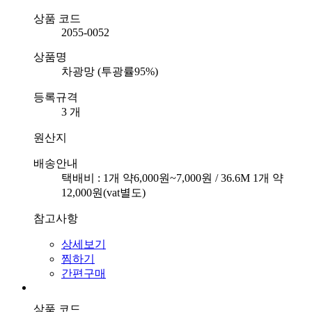
상품 코드
2055-0052
상품명
차광망 (투광률95%)
등록규격
3 개
원산지
배송안내
택배비 : 1개 약6,000원~7,000원 / 36.6M 1개 약
12,000원(vat별도)
참고사항
상세보기
찜하기
간편구매
상품 코드