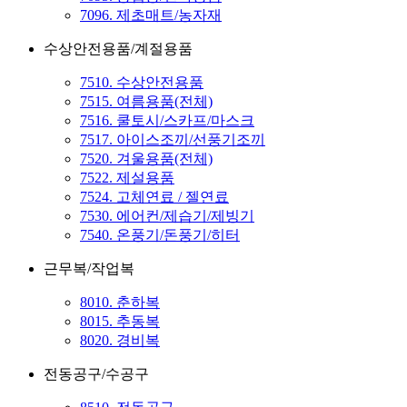
7096. 제초매트/농자재
수상안전용품/계절용품
7510. 수상안전용품
7515. 여름용품(전체)
7516. 쿨토시/스카프/마스크
7517. 아이스조끼/선풍기조끼
7520. 겨울용품(전체)
7522. 제설용품
7524. 고체연료 / 젤연료
7530. 에어컨/제습기/제빙기
7540. 온풍기/돈풍기/히터
근무복/작업복
8010. 춘하복
8015. 추동복
8020. 경비복
전동공구/수공구