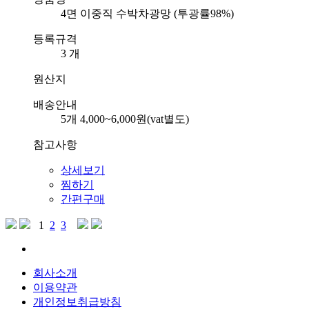
4면 이중직 수박차광망 (투광률98%)
등록규격
3 개
원산지
배송안내
5개 4,000~6,000원(vat별도)
참고사항
상세보기
찜하기
간편구매
1
2
3
회사소개
이용약관
개인정보취급방침