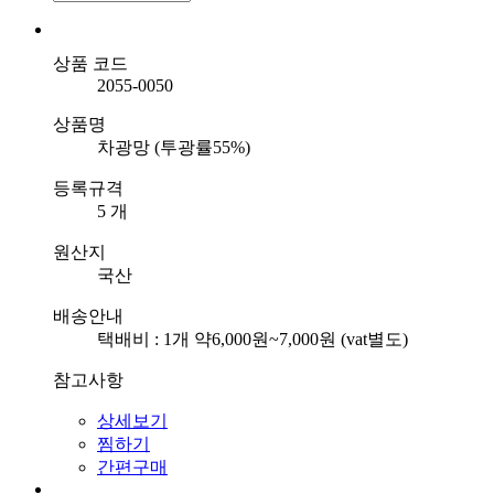
상품 코드
2055-0050
상품명
차광망 (투광률55%)
등록규격
5 개
원산지
국산
배송안내
택배비 : 1개 약6,000원~7,000원 (vat별도)
참고사항
상세보기
찜하기
간편구매