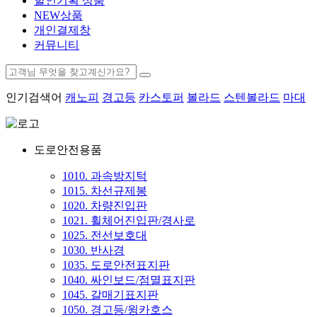
할인기획 상품
NEW상품
개인결제창
커뮤니티
인기검색어
캐노피
경고등
카스토퍼
볼라드
스텐볼라드
마대
도로안전용품
1010. 과속방지턱
1015. 차선규제봉
1020. 차량진입판
1021. 휠체어진입판/경사로
1025. 전선보호대
1030. 반사경
1035. 도로안전표지판
1040. 싸인보드/점멸표지판
1045. 갈매기표지판
1050. 경고등/윙카호스