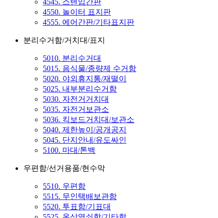
4545. 스텐입간판
4550. 놀이터 표지판
4555. 에어간판/기타표지판
분리수거함/거치대/표지
5010. 분리수거대
5015. 음식물/종량제 수거함
5020. 야외휴지통/재떨이
5025. 내부분리수거함
5030. 자전거거치대
5035. 자전거보관소
5036. 킥보드거치대/보관소
5040. 제한높이/공개공지
5045. 단지안내/유도싸인
5100. 마대/톤백
우편함/선거용품/현수막
5510. 우편함
5515. 무인택배보관함
5520. 투표함/기표대
5525. 옥상열쇠함/기타함