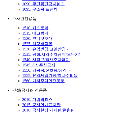
1090. 무단횡단금지휀스
1095. 무소음 트렌치
주차안전용품
1510. 카스토퍼
1515. 데크범퍼
1520. 코너보호대
1525. 차량버팀목
1530. 유압받침/코일받침대
1535. 원형/사각주차금지(오뚜기)
1540. 사각콘/철재주차금지
1545. A자주차금지
1550. 경광봉/신호봉/삼각대
1555. 요일제입간판/출차주의등
1560. 기타주차안전용품
건설(공사)안전용품
2010. 가림막휀스
2015. 공사안내표지판
2016. 공사현장 게시판/현황판