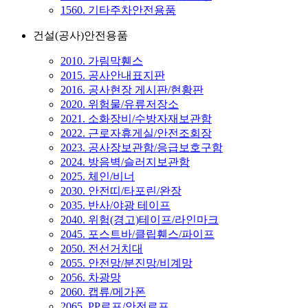
1560. 기타주차안전용품
건설(공사)안전용품
2010. 가림막휀스
2015. 공사안내표지판
2016. 공사현장 게시판/현황판
2020. 위험물/유류저장소
2021. 소화장비/수방자재보관함
2022. 근로자휴게실/안전조회장
2023. 공사장보관함/응급보호구함
2024. 방음벽/슬러지보관함
2025. 체인/비너
2030. 안전띠/타포린/완장
2035. 반사/야광 테이프
2040. 위험(경고)테이프/라인마크
2045. 포스트바/클립휀스/파이프
2050. 전선거치대
2055. 안전망/분진망/비계망
2056. 차광망
2060. 캡류/메가폰
2065. PP로프/안전로프