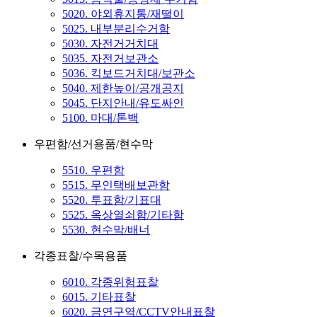
5020. 야외휴지통/재떨이
5025. 내부분리수거함
5030. 자전거거치대
5035. 자전거보관소
5036. 킥보드거치대/보관소
5040. 제한높이/공개공지
5045. 단지안내/유도싸인
5100. 마대/톤백
우편함/선거용품/현수막
5510. 우편함
5515. 무인택배보관함
5520. 투표함/기표대
5525. 옥상열쇠함/기타함
5530. 현수막/배너
각종표찰/수목용품
6010. 각종위험표찰
6015. 기타표찰
6020. 금연구역/CCTV안내표찰