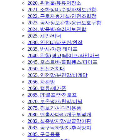
2020. 위험물/유류저장소
2021. 소화장비/수방자재보관함
2022. 근로자휴게실/안전조회장
2023. 공사장보관함/응급보호구함
2024. 방음벽/슬러지보관함
2025. 체인/비너
2030. 안전띠/타포린/완장
2035. 반사/야광 테이프
2040. 위험(경고)테이프/라인마크
2045. 포스트바/클립휀스/파이프
2050. 전선거치대
2055. 안전망/분진망/비계망
2056. 차광망
2060. 캡류/메가폰
2065. PP로프/안전로프
2070. 보온덮개/천막/비닐
2075. 경보기/사다리용품
2080. 맨홀사다리/개구부덮개
2082. 실족방지망/발끝막이판
2083. 공구낙하방지/추락방지
2085. 구급용품