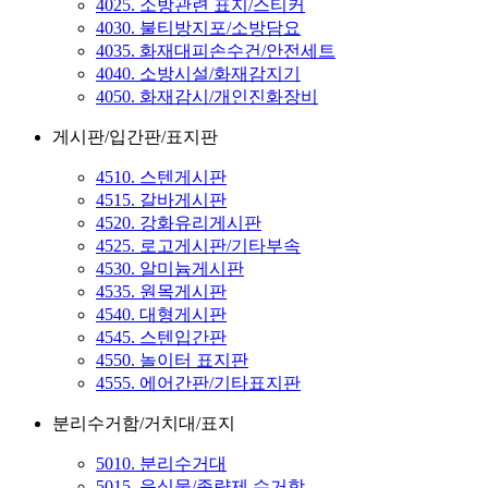
4025. 소방관련 표지/스티커
4030. 불티방지포/소방담요
4035. 화재대피손수건/안전세트
4040. 소방시설/화재감지기
4050. 화재감시/개인진화장비
게시판/입간판/표지판
4510. 스텐게시판
4515. 갈바게시판
4520. 강화유리게시판
4525. 로고게시판/기타부속
4530. 알미늄게시판
4535. 원목게시판
4540. 대형게시판
4545. 스텐입간판
4550. 놀이터 표지판
4555. 에어간판/기타표지판
분리수거함/거치대/표지
5010. 분리수거대
5015. 음식물/종량제 수거함