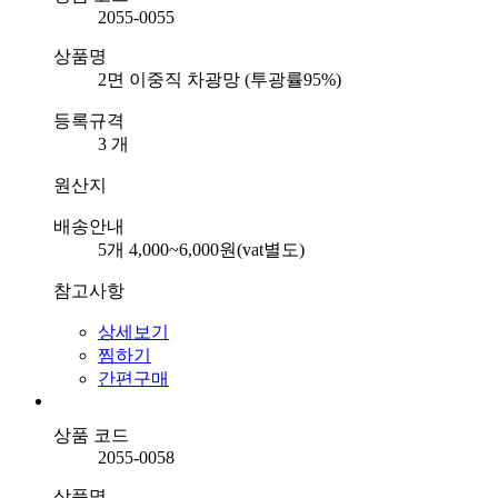
2055-0055
상품명
2면 이중직 차광망 (투광률95%)
등록규격
3 개
원산지
배송안내
5개 4,000~6,000원(vat별도)
참고사항
상세보기
찜하기
간편구매
상품 코드
2055-0058
상품명