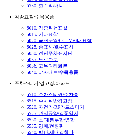
5530. 현수막/배너
각종표찰/수목용품
6010. 각종위험표찰
6015. 기타표찰
6020. 금연구역/CCTV안내표찰
6025. 층표시/호수표시
6030. 전면주차표지판
6035. 도로화분
6036. 고무다라화분
6040. 야자매트/수목용품
주차스티커/경고장/아파트
6510. 주차스티커/주차증
6515. 주차위반경고장
6520. 자전거/RF카드스티커
6525. 관리규약/각종일지
6530. 소/대봉투함/명함
6535. 명패/현황판
6540. 발판/세대검침판