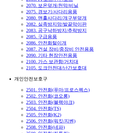
2070. 보온덮개/천막/비닐
2075. 경보기/사다리용품
2080. 맨홀사다리/개구부덮개
2082. 실족방지망/발끝막이판
2083. 공구낙하방지/추락방지
2085. 구급용품
2086. 안전화털이개
2087. 건설 장비/중장비 안전용품
2090. 기타 현장안전용품
2100. 가스 보관함/거치대
2105. 도크안전대/난간보호대
개인안전보호구
2501. 안전화(푸마/프로스펙스)
2502. 안전화(코오롱)
2503. 안전화(블랙야크)
2504. 안전화(TS)
2505. 안전화(K2)
2506. 안전화(워킷/지벤)
2508. 안전화(네파)