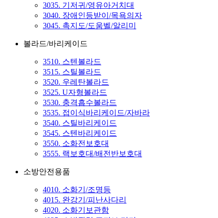
3035. 기저귀/영유아거치대
3040. 장애인등받이/목욕의자
3045. 촉지도/도움벨/알리미
볼라드/바리케이드
3510. 스텐볼라드
3515. 스틸볼라드
3520. 우레탄볼라드
3525. U자형볼라드
3530. 충격흡수볼라드
3535. 접이식바리케이드/자바라
3540. 스틸바리케이드
3545. 스텐바리케이드
3550. 소화전보호대
3555. 랙보호대/배전반보호대
소방안전용품
4010. 소화기/조명등
4015. 완강기/피난사다리
4020. 소화기보관함