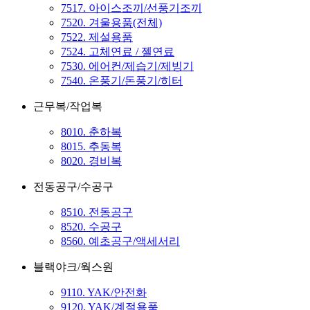
7517. 아이스조끼/선풍기조끼
7520. 겨울용품(전체)
7522. 제설용품
7524. 고체연료 / 젤연료
7530. 에어컨/제습기/제빙기
7540. 온풍기/돈풍기/히터
근무복/작업복
8010. 춘하복
8015. 추동복
8020. 경비복
전동공구/수공구
8510. 전동공구
8520. 수공구
8560. 예초공구/액세서리
블랙야크/웍스원
9110. YAK/안전화
9120. YAK/계절용품