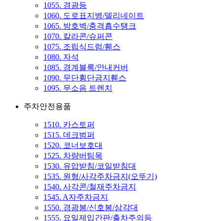
1055. 경광등
1060. 도로표지병/델리네이트
1065. 방호벽/충격흡수탱크
1070. 칼라콘/슈퍼콘
1075. 조립식드럼/휀스
1080. 자석
1085. 경계블록/안내커버
1090. 무단횡단금지휀스
1095. 무소음 트렌치
주차안전용품
1510. 카스토퍼
1515. 데크범퍼
1520. 코너보호대
1525. 차량버팀목
1530. 유압받침/코일받침대
1535. 원형/사각주차금지(오뚜기)
1540. 사각콘/철재주차금지
1545. A자주차금지
1550. 경광봉/신호봉/삼각대
1555. 요일제입간판/출차주의등