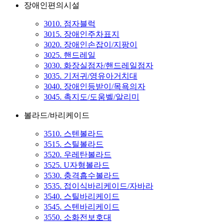
장애인편의시설
3010. 점자블럭
3015. 장애인주차표지
3020. 장애인손잡이/지팡이
3025. 핸드레일
3030. 화장실점자/핸드레일점자
3035. 기저귀/영유아거치대
3040. 장애인등받이/목욕의자
3045. 촉지도/도움벨/알리미
볼라드/바리케이드
3510. 스텐볼라드
3515. 스틸볼라드
3520. 우레탄볼라드
3525. U자형볼라드
3530. 충격흡수볼라드
3535. 접이식바리케이드/자바라
3540. 스틸바리케이드
3545. 스텐바리케이드
3550. 소화전보호대