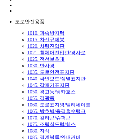
도로안전용품
1010. 과속방지턱
1015. 차선규제봉
1020. 차량진입판
1021. 휠체어진입판/경사로
1025. 전선보호대
1030. 반사경
1035. 도로안전표지판
1040. 싸인보드/점멸표지판
1045. 갈매기표지판
1050. 경고등/윙카호스
1055. 경광등
1060. 도로표지병/델리네이트
1065. 방호벽/충격흡수탱크
1070. 칼라콘/슈퍼콘
1075. 조립식드럼/휀스
1080. 자석
1085. 경계블록/안내커버