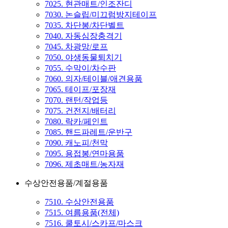
7025. 현관매트/인조잔디
7030. 논슬립/미끄럼방지테이프
7035. 차단봉/차단벨트
7040. 자동심장충격기
7045. 차광망/로프
7050. 야생동물퇴치기
7055. 수막이/차수판
7060. 의자/테이블/애견용품
7065. 테이프/포장재
7070. 랜턴/작업등
7075. 건전지/배터리
7080. 락카/페인트
7085. 핸드파레트/운반구
7090. 캐노피/천막
7095. 용접봉/연마용품
7096. 제초매트/농자재
수상안전용품/계절용품
7510. 수상안전용품
7515. 여름용품(전체)
7516. 쿨토시/스카프/마스크