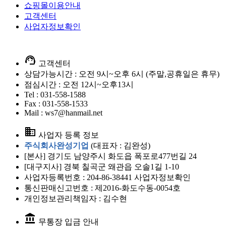
쇼핑몰이용안내
고객센터
사업자정보확인
support_agent
고객센터
상담가능시간 : 오전 9시~오후 6시 (주말,공휴일은 휴무)
점심시간 : 오전 12시~오후13시
Tel : 031-558-1588
Fax : 031-558-1533
Mail : ws7@hanmail.net
business
사업자 등록 정보
주식회사완성기업
(대표자 : 김완성)
[본사] 경기도 남양주시 화도읍 폭포로477번길 24
[대구지사] 경북 칠곡군 왜관읍 오솔1길 1-10
사업자등록번호 : 204-86-38441
사업자정보확인
통신판매신고번호 : 제2016-화도수동-0054호
개인정보관리책임자 : 김수현
account_balance
무통장 입금 안내