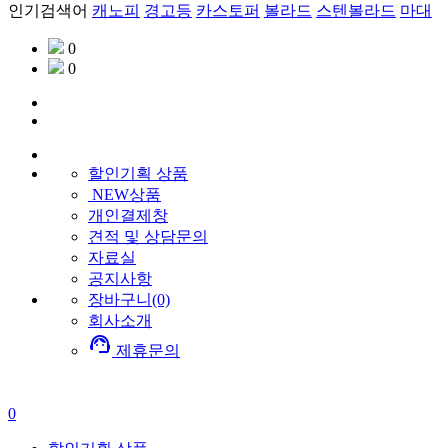
인기검색어
캐노피
경고등
카스토퍼
볼라드
스텐볼라드
마대
0
0
할인기획
상품
NEW상품
개인결제창
견적 및 상담문의
자료실
공지사항
장바구니(0)
회사소개
support_agent
제휴문의
0