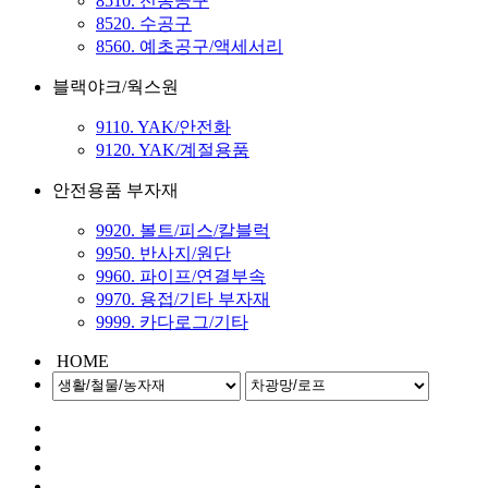
8510. 전동공구
8520. 수공구
8560. 예초공구/액세서리
블랙야크/웍스원
9110. YAK/안전화
9120. YAK/계절용품
안전용품 부자재
9920. 볼트/피스/칼블럭
9950. 반사지/원단
9960. 파이프/연결부속
9970. 용접/기타 부자재
9999. 카다로그/기타
HOME