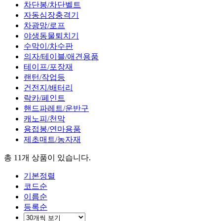
차단봉/차단벨트
자동심장충격기
차광망/로프
야생동물퇴치기
수막이/차수판
의자/테이블/애견용품
테이프/포장재
랜턴/작업등
건전지/배터리
락카/페인트
핸드파레트/운반구
캐노피/천막
용접봉/연마용품
제초매트/농자재
총 11개
상품이 있습니다.
기본정렬
코드순
이름순
등록순