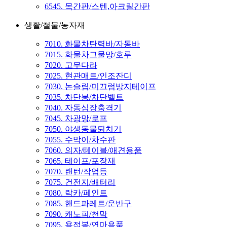
6545. 목간판/스텐,아크릴간판
생활/철물/농자재
7010. 화물차탄력바/자동바
7015. 화물차그물망/호루
7020. 고무다라
7025. 현관매트/인조잔디
7030. 논슬립/미끄럼방지테이프
7035. 차단봉/차단벨트
7040. 자동심장충격기
7045. 차광망/로프
7050. 야생동물퇴치기
7055. 수막이/차수판
7060. 의자/테이블/애견용품
7065. 테이프/포장재
7070. 랜턴/작업등
7075. 건전지/배터리
7080. 락카/페인트
7085. 핸드파레트/운반구
7090. 캐노피/천막
7095. 용접봉/연마용품