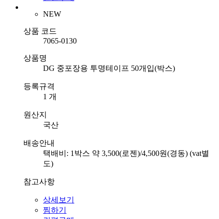
NEW
상품 코드
7065-0130
상품명
DG 중포장용 투명테이프 50개입(박스)
등록규격
1 개
원산지
국산
배송안내
택배비: 1박스 약 3,500(로젠)/4,500원(경동) (vat별
도)
참고사항
상세보기
찜하기