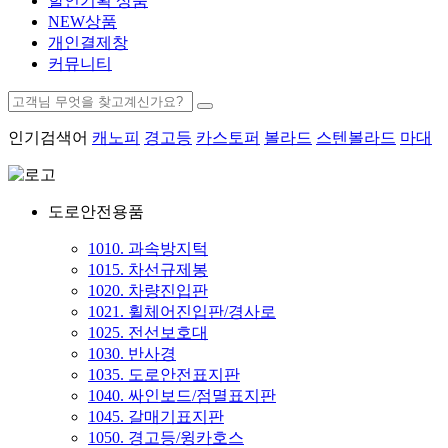
할인기획 상품
NEW상품
개인결제창
커뮤니티
인기검색어
캐노피
경고등
카스토퍼
볼라드
스텐볼라드
마대
도로안전용품
1010. 과속방지턱
1015. 차선규제봉
1020. 차량진입판
1021. 휠체어진입판/경사로
1025. 전선보호대
1030. 반사경
1035. 도로안전표지판
1040. 싸인보드/점멸표지판
1045. 갈매기표지판
1050. 경고등/윙카호스