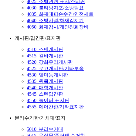
4025. 소방관련 표지/스티커
4030. 불티방지포/소방담요
4035. 화재대피손수건/안전세트
4040. 소방시설/화재감지기
4050. 화재감시/개인진화장비
게시판/입간판/표지판
4510. 스텐게시판
4515. 갈바게시판
4520. 강화유리게시판
4525. 로고게시판/기타부속
4530. 알미늄게시판
4535. 원목게시판
4540. 대형게시판
4545. 스텐입간판
4550. 놀이터 표지판
4555. 에어간판/기타표지판
분리수거함/거치대/표지
5010. 분리수거대
5015. 음식물/종량제 수거함