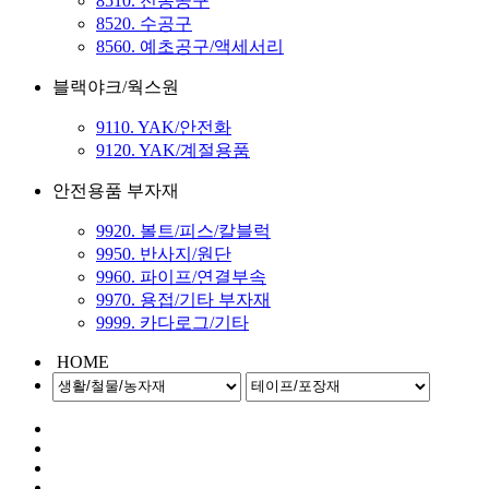
8510. 전동공구
8520. 수공구
8560. 예초공구/액세서리
블랙야크/웍스원
9110. YAK/안전화
9120. YAK/계절용품
안전용품 부자재
9920. 볼트/피스/칼블럭
9950. 반사지/원단
9960. 파이프/연결부속
9970. 용접/기타 부자재
9999. 카다로그/기타
HOME