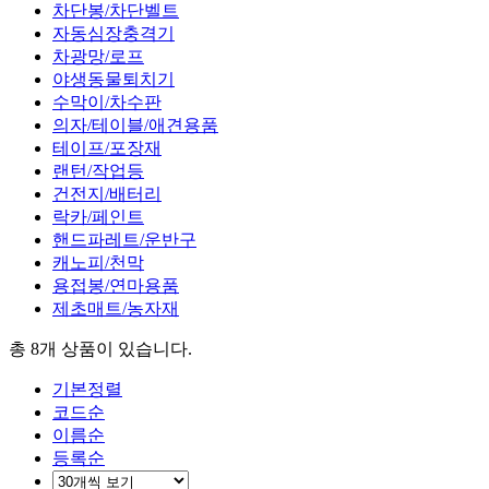
차단봉/차단벨트
자동심장충격기
차광망/로프
야생동물퇴치기
수막이/차수판
의자/테이블/애견용품
테이프/포장재
랜턴/작업등
건전지/배터리
락카/페인트
핸드파레트/운반구
캐노피/천막
용접봉/연마용품
제초매트/농자재
총 8개
상품이 있습니다.
기본정렬
코드순
이름순
등록순