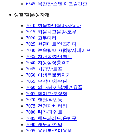
6545. 목간판/스텐,아크릴간판
생활/철물/농자재
7010. 화물차탄력바/자동바
7015. 화물차그물망/호루
7020. 고무다라
7025. 현관매트/인조잔디
7030. 논슬립/미끄럼방지테이프
7035. 차단봉/차단벨트
7040. 자동심장충격기
7045. 차광망/로프
7050. 야생동물퇴치기
7055. 수막이/차수판
7060. 의자/테이블/애견용품
7065. 테이프/포장재
7070. 랜턴/작업등
7075. 건전지/배터리
7080. 락카/페인트
7085. 핸드파레트/운반구
7090. 캐노피/천막
7095. 용접봉/연마용품