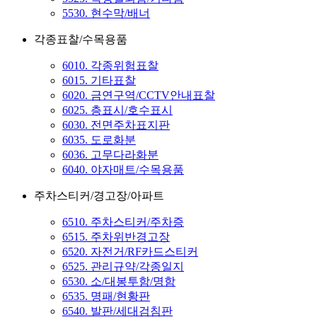
5530. 현수막/배너
각종표찰/수목용품
6010. 각종위험표찰
6015. 기타표찰
6020. 금연구역/CCTV안내표찰
6025. 층표시/호수표시
6030. 전면주차표지판
6035. 도로화분
6036. 고무다라화분
6040. 야자매트/수목용품
주차스티커/경고장/아파트
6510. 주차스티커/주차증
6515. 주차위반경고장
6520. 자전거/RF카드스티커
6525. 관리규약/각종일지
6530. 소/대봉투함/명함
6535. 명패/현황판
6540. 발판/세대검침판