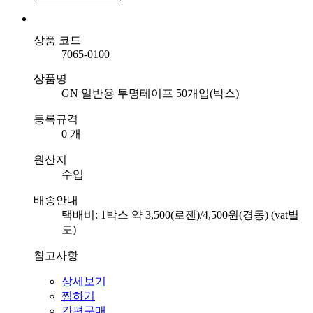
상품 코드
7065-0100
상품명
GN 일반용 투명테이프 50개입(박스)
등록규격
0 개
원산지
수입
배송안내
택배비: 1박스 약 3,500(로젠)/4,500원(경동) (vat별
도)
참고사항
상세보기
찜하기
간편구매