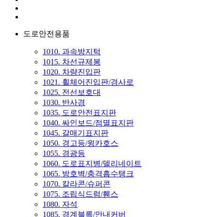
도로안전용품
1010. 과속방지턱
1015. 차선규제봉
1020. 차량진입판
1021. 휠체어진입판/경사로
1025. 전선보호대
1030. 반사경
1035. 도로안전표지판
1040. 싸인보드/점멸표지판
1045. 갈매기표지판
1050. 경고등/윙카호스
1055. 경광등
1060. 도로표지병/델리네이트
1065. 방호벽/충격흡수탱크
1070. 칼라콘/슈퍼콘
1075. 조립식드럼/휀스
1080. 자석
1085. 경계블록/안내커버