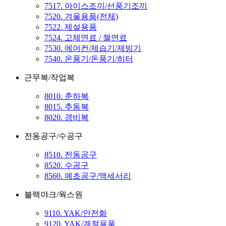
7517. 아이스조끼/선풍기조끼
7520. 겨울용품(전체)
7522. 제설용품
7524. 고체연료 / 젤연료
7530. 에어컨/제습기/제빙기
7540. 온풍기/돈풍기/히터
근무복/작업복
8010. 춘하복
8015. 추동복
8020. 경비복
전동공구/수공구
8510. 전동공구
8520. 수공구
8560. 예초공구/액세서리
블랙야크/웍스원
9110. YAK/안전화
9120. YAK/계절용품