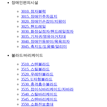
장애인편의시설
3010. 점자블럭
3015. 장애인주차표지
3020. 장애인손잡이/지팡이
3025. 핸드레일
3030. 화장실점자/핸드레일점자
3035. 기저귀/영유아거치대
3040. 장애인등받이/목욕의자
3045. 촉지도/도움벨/알리미
볼라드/바리케이드
3510. 스텐볼라드
3515. 스틸볼라드
3520. 우레탄볼라드
3525. U자형볼라드
3530. 충격흡수볼라드
3535. 접이식바리케이드/자바라
3540. 스틸바리케이드
3545. 스텐바리케이드
3550. 소화전보호대