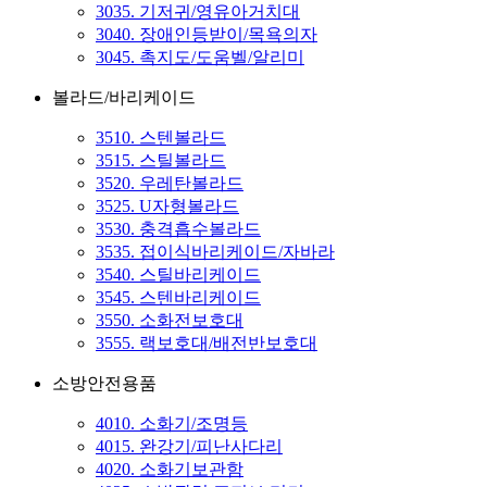
3035. 기저귀/영유아거치대
3040. 장애인등받이/목욕의자
3045. 촉지도/도움벨/알리미
볼라드/바리케이드
3510. 스텐볼라드
3515. 스틸볼라드
3520. 우레탄볼라드
3525. U자형볼라드
3530. 충격흡수볼라드
3535. 접이식바리케이드/자바라
3540. 스틸바리케이드
3545. 스텐바리케이드
3550. 소화전보호대
3555. 랙보호대/배전반보호대
소방안전용품
4010. 소화기/조명등
4015. 완강기/피난사다리
4020. 소화기보관함