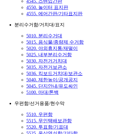
4545. 스텐입간판
4550. 놀이터 표지판
4555. 에어간판/기타표지판
분리수거함/거치대/표지
5010. 분리수거대
5015. 음식물/종량제 수거함
5020. 야외휴지통/재떨이
5025. 내부분리수거함
5030. 자전거거치대
5035. 자전거보관소
5036. 킥보드거치대/보관소
5040. 제한높이/공개공지
5045. 단지안내/유도싸인
5100. 마대/톤백
우편함/선거용품/현수막
5510. 우편함
5515. 무인택배보관함
5520. 투표함/기표대
5525. 옥상열쇠함/기타함