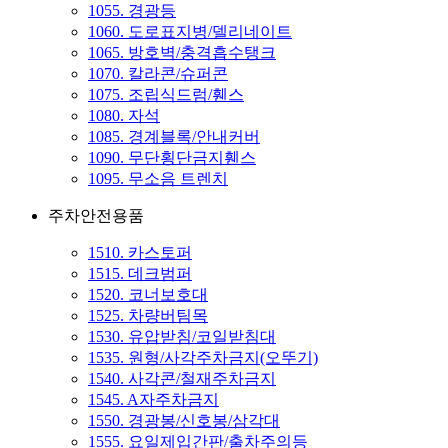
1055. 경광등
1060. 도로표지병/델리네이트
1065. 방호벽/충격흡수탱크
1070. 칼라콘/슈퍼콘
1075. 조립식드럼/휀스
1080. 자석
1085. 경계블록/안내커버
1090. 무단횡단금지휀스
1095. 무소음 트렌치
주차안전용품
1510. 카스토퍼
1515. 데크범퍼
1520. 코너보호대
1525. 차량버팀목
1530. 유압받침/코일받침대
1535. 원형/사각주차금지(오뚜기)
1540. 사각콘/철재주차금지
1545. A자주차금지
1550. 경광봉/신호봉/삼각대
1555. 요일제입간판/출차주의등