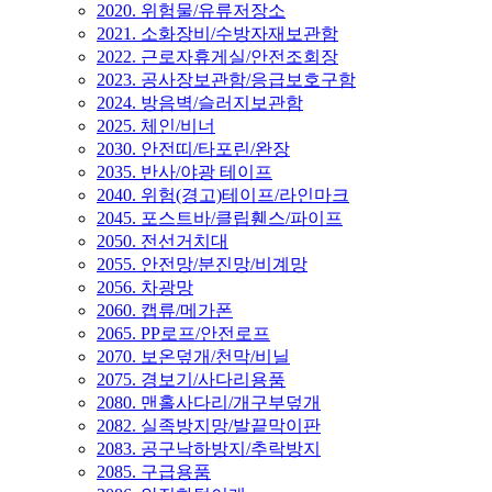
2020. 위험물/유류저장소
2021. 소화장비/수방자재보관함
2022. 근로자휴게실/안전조회장
2023. 공사장보관함/응급보호구함
2024. 방음벽/슬러지보관함
2025. 체인/비너
2030. 안전띠/타포린/완장
2035. 반사/야광 테이프
2040. 위험(경고)테이프/라인마크
2045. 포스트바/클립휀스/파이프
2050. 전선거치대
2055. 안전망/분진망/비계망
2056. 차광망
2060. 캡류/메가폰
2065. PP로프/안전로프
2070. 보온덮개/천막/비닐
2075. 경보기/사다리용품
2080. 맨홀사다리/개구부덮개
2082. 실족방지망/발끝막이판
2083. 공구낙하방지/추락방지
2085. 구급용품