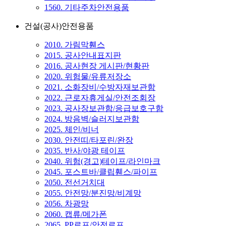
1560. 기타주차안전용품
건설(공사)안전용품
2010. 가림막휀스
2015. 공사안내표지판
2016. 공사현장 게시판/현황판
2020. 위험물/유류저장소
2021. 소화장비/수방자재보관함
2022. 근로자휴게실/안전조회장
2023. 공사장보관함/응급보호구함
2024. 방음벽/슬러지보관함
2025. 체인/비너
2030. 안전띠/타포린/완장
2035. 반사/야광 테이프
2040. 위험(경고)테이프/라인마크
2045. 포스트바/클립휀스/파이프
2050. 전선거치대
2055. 안전망/분진망/비계망
2056. 차광망
2060. 캡류/메가폰
2065. PP로프/안전로프