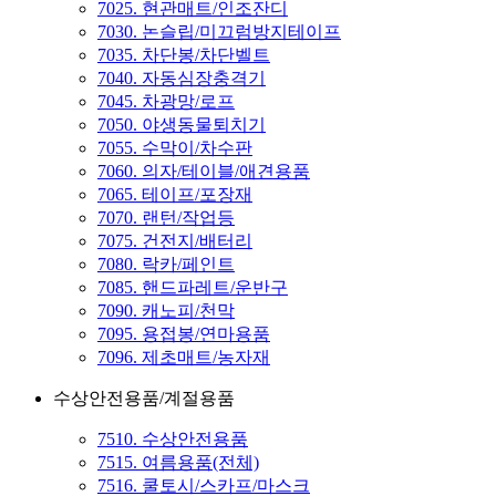
7025. 현관매트/인조잔디
7030. 논슬립/미끄럼방지테이프
7035. 차단봉/차단벨트
7040. 자동심장충격기
7045. 차광망/로프
7050. 야생동물퇴치기
7055. 수막이/차수판
7060. 의자/테이블/애견용품
7065. 테이프/포장재
7070. 랜턴/작업등
7075. 건전지/배터리
7080. 락카/페인트
7085. 핸드파레트/운반구
7090. 캐노피/천막
7095. 용접봉/연마용품
7096. 제초매트/농자재
수상안전용품/계절용품
7510. 수상안전용품
7515. 여름용품(전체)
7516. 쿨토시/스카프/마스크