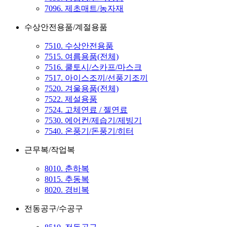
7096. 제초매트/농자재
수상안전용품/계절용품
7510. 수상안전용품
7515. 여름용품(전체)
7516. 쿨토시/스카프/마스크
7517. 아이스조끼/선풍기조끼
7520. 겨울용품(전체)
7522. 제설용품
7524. 고체연료 / 젤연료
7530. 에어컨/제습기/제빙기
7540. 온풍기/돈풍기/히터
근무복/작업복
8010. 춘하복
8015. 추동복
8020. 경비복
전동공구/수공구