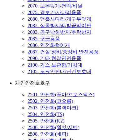
2070. 보온덮개/천막/비닐
2075. 경보기/사다리용품
2080. 맨홀사다리/개구부덮개
2082. 실족방지망/발끝막이판
2083. 공구낙하방지/추락방지
2085. 구급용품
2086. 안전화털이개
2087. 건설 장비/중장비 안전용품
2090. 기타 현장안전용품
2100. 가스 보관함/거치대
2105. 도크안전대/난간보호대
개인안전보호구
2501. 안전화(푸마/프로스펙스)
2502. 안전화(코오롱)
2503. 안전화(블랙야크)
2504. 안전화(TS)
2505. 안전화(K2)
2506. 안전화(워킷/지벤)
2508. 안전화(네파)