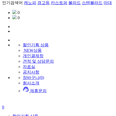
인기검색어
캐노피
경고등
카스토퍼
볼라드
스텐볼라드
마대
0
0
할인기획
상품
NEW상품
개인결제창
견적 및 상담문의
자료실
공지사항
장바구니(0)
회사소개
support_agent
제휴문의
0