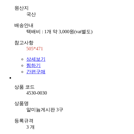
원산지
국산
배송안내
택배비 : 1개 약 3,000원(vat별도)
참고사항
505*471
상세보기
찜하기
간편구매
상품 코드
4530-0030
상품명
알미늄게시판 3구
등록규격
3 개