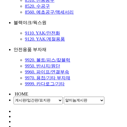
8510. 전동공구
8520. 수공구
8560. 예초공구/액세서리
블랙야크/웍스원
9110. YAK/안전화
9120. YAK/계절용품
안전용품 부자재
9920. 볼트/피스/칼블럭
9950. 반사지/원단
9960. 파이프/연결부속
9970. 용접/기타 부자재
9999. 카다로그/기타
HOME