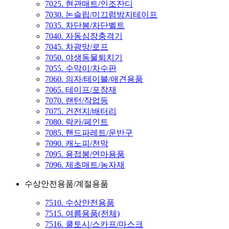
7025. 현관매트/인조잔디
7030. 논슬립/미끄럼방지테이프
7035. 차단봉/차단벨트
7040. 자동심장충격기
7045. 차광망/로프
7050. 야생동물퇴치기
7055. 수막이/차수판
7060. 의자/테이블/애견용품
7065. 테이프/포장재
7070. 랜턴/작업등
7075. 건전지/배터리
7080. 락카/페인트
7085. 핸드파레트/운반구
7090. 캐노피/천막
7095. 용접봉/연마용품
7096. 제초매트/농자재
수상안전용품/계절용품
7510. 수상안전용품
7515. 여름용품(전체)
7516. 쿨토시/스카프/마스크