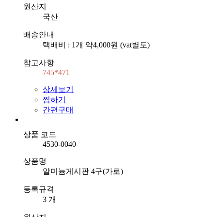
원산지
국산
배송안내
택배비 : 1개 약4,000원 (vat별도)
참고사항
745*471
상세보기
찜하기
간편구매
상품 코드
4530-0040
상품명
알미늄게시판 4구(가로)
등록규격
3 개