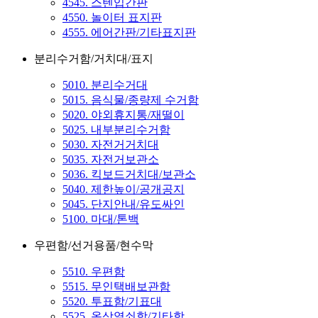
4545. 스텐입간판
4550. 놀이터 표지판
4555. 에어간판/기타표지판
분리수거함/거치대/표지
5010. 분리수거대
5015. 음식물/종량제 수거함
5020. 야외휴지통/재떨이
5025. 내부분리수거함
5030. 자전거거치대
5035. 자전거보관소
5036. 킥보드거치대/보관소
5040. 제한높이/공개공지
5045. 단지안내/유도싸인
5100. 마대/톤백
우편함/선거용품/현수막
5510. 우편함
5515. 무인택배보관함
5520. 투표함/기표대
5525. 옥상열쇠함/기타함