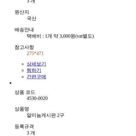
3 개
원산지
국산
배송안내
택배비 : 1개 약 3,000원(vat별도)
참고사항
275*471
상세보기
찜하기
간편구매
상품 코드
4530-0020
상품명
알미늄게시판 2구
등록규격
3 개