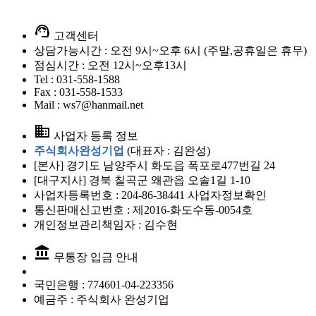
support_agent
고객센터
상담가능시간 : 오전 9시~오후 6시 (주말,공휴일은 휴무)
점심시간 : 오전 12시~오후13시
Tel : 031-558-1588
Fax : 031-558-1533
Mail : ws7@hanmail.net
business
사업자 등록 정보
주식회사완성기업
(대표자 : 김완성)
[본사] 경기도 남양주시 화도읍 폭포로477번길 24
[대구지사] 경북 칠곡군 왜관읍 오솔1길 1-10
사업자등록번호 : 204-86-38441
사업자정보확인
통신판매신고번호 : 제2016-화도수동-0054호
개인정보관리책임자 : 김수현
account_balance
무통장 입금 안내
국민은행 :
774601-04-223356
예금주 :
주식회사 완성기업