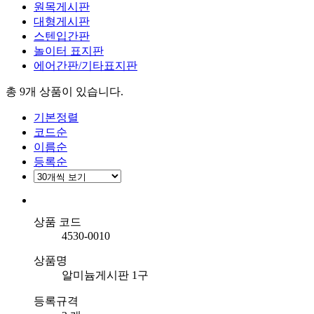
원목게시판
대형게시판
스텐입간판
놀이터 표지판
에어간판/기타표지판
총 9개
상품이 있습니다.
기본정렬
코드순
이름순
등록순
상품 코드
4530-0010
상품명
알미늄게시판 1구
등록규격