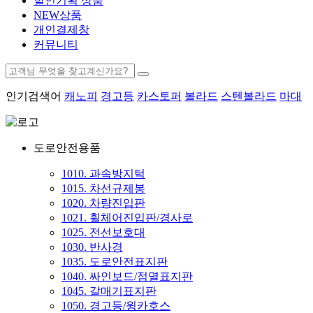
할인기획 상품
NEW상품
개인결제창
커뮤니티
인기검색어
캐노피
경고등
카스토퍼
볼라드
스텐볼라드
마대
도로안전용품
1010. 과속방지턱
1015. 차선규제봉
1020. 차량진입판
1021. 휠체어진입판/경사로
1025. 전선보호대
1030. 반사경
1035. 도로안전표지판
1040. 싸인보드/점멸표지판
1045. 갈매기표지판
1050. 경고등/윙카호스