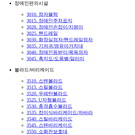
장애인편의시설
3010. 점자블럭
3015. 장애인주차표지
3020. 장애인손잡이/지팡이
3025. 핸드레일
3030. 화장실점자/핸드레일점자
3035. 기저귀/영유아거치대
3040. 장애인등받이/목욕의자
3045. 촉지도/도움벨/알리미
볼라드/바리케이드
3510. 스텐볼라드
3515. 스틸볼라드
3520. 우레탄볼라드
3525. U자형볼라드
3530. 충격흡수볼라드
3535. 접이식바리케이드/자바라
3540. 스틸바리케이드
3545. 스텐바리케이드
3550. 소화전보호대