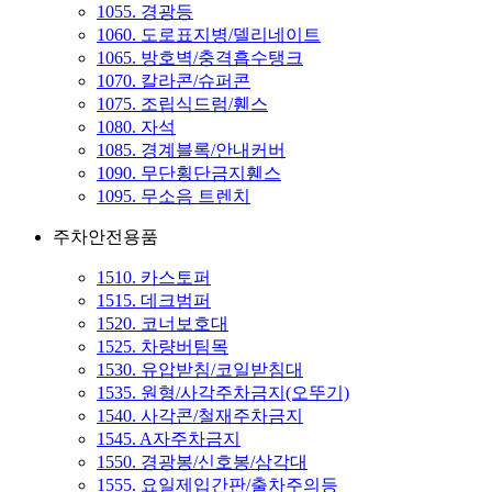
1055. 경광등
1060. 도로표지병/델리네이트
1065. 방호벽/충격흡수탱크
1070. 칼라콘/슈퍼콘
1075. 조립식드럼/휀스
1080. 자석
1085. 경계블록/안내커버
1090. 무단횡단금지휀스
1095. 무소음 트렌치
주차안전용품
1510. 카스토퍼
1515. 데크범퍼
1520. 코너보호대
1525. 차량버팀목
1530. 유압받침/코일받침대
1535. 원형/사각주차금지(오뚜기)
1540. 사각콘/철재주차금지
1545. A자주차금지
1550. 경광봉/신호봉/삼각대
1555. 요일제입간판/출차주의등