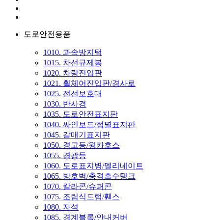
도로안전용품
1010. 과속방지턱
1015. 차선규제봉
1020. 차량진입판
1021. 휠체어진입판/경사로
1025. 전선보호대
1030. 반사경
1035. 도로안전표지판
1040. 싸인보드/점멸표지판
1045. 갈매기표지판
1050. 경고등/윙카호스
1055. 경광등
1060. 도로표지병/델리네이트
1065. 방호벽/충격흡수탱크
1070. 칼라콘/슈퍼콘
1075. 조립식드럼/휀스
1080. 자석
1085. 경계블록/안내커버