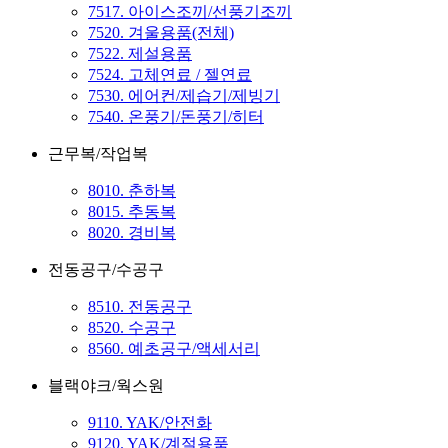
7517. 아이스조끼/선풍기조끼
7520. 겨울용품(전체)
7522. 제설용품
7524. 고체연료 / 젤연료
7530. 에어컨/제습기/제빙기
7540. 온풍기/돈풍기/히터
근무복/작업복
8010. 춘하복
8015. 추동복
8020. 경비복
전동공구/수공구
8510. 전동공구
8520. 수공구
8560. 예초공구/액세서리
블랙야크/웍스원
9110. YAK/안전화
9120. YAK/계절용품