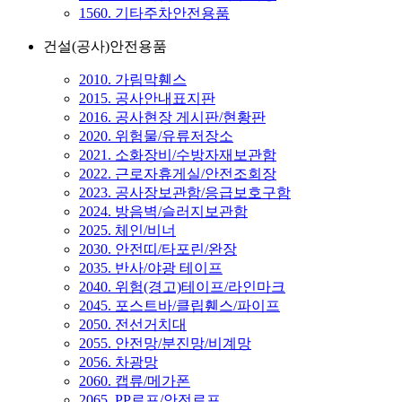
1560. 기타주차안전용품
건설(공사)안전용품
2010. 가림막휀스
2015. 공사안내표지판
2016. 공사현장 게시판/현황판
2020. 위험물/유류저장소
2021. 소화장비/수방자재보관함
2022. 근로자휴게실/안전조회장
2023. 공사장보관함/응급보호구함
2024. 방음벽/슬러지보관함
2025. 체인/비너
2030. 안전띠/타포린/완장
2035. 반사/야광 테이프
2040. 위험(경고)테이프/라인마크
2045. 포스트바/클립휀스/파이프
2050. 전선거치대
2055. 안전망/분진망/비계망
2056. 차광망
2060. 캡류/메가폰
2065. PP로프/안전로프