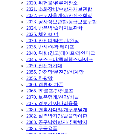
2020. 위험물/유류저장소
2021. 소화장비/수방자재보관함
2022. 근로자휴게실/안전조회장
2023. 공사장보관함/응급보호구함
2024. 방음벽/슬러지보관함
2025. 체인/비너
2030. 안전띠/타포린/완장
2035. 반사/야광 테이프
2040. 위험(경고)테이프/라인마크
2045. 포스트바/클립휀스/파이프
2050. 전선거치대
2055. 안전망/분진망/비계망
2056. 차광망
2060. 캡류/메가폰
2065. PP로프/안전로프
2070. 보온덮개/천막/비닐
2075. 경보기/사다리용품
2080. 맨홀사다리/개구부덮개
2082. 실족방지망/발끝막이판
2083. 공구낙하방지/추락방지
2085. 구급용품