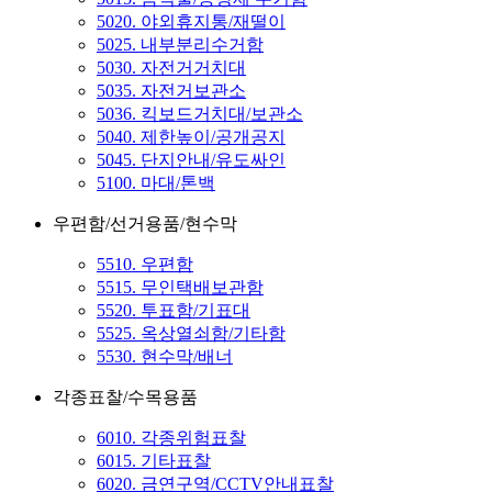
5020. 야외휴지통/재떨이
5025. 내부분리수거함
5030. 자전거거치대
5035. 자전거보관소
5036. 킥보드거치대/보관소
5040. 제한높이/공개공지
5045. 단지안내/유도싸인
5100. 마대/톤백
우편함/선거용품/현수막
5510. 우편함
5515. 무인택배보관함
5520. 투표함/기표대
5525. 옥상열쇠함/기타함
5530. 현수막/배너
각종표찰/수목용품
6010. 각종위험표찰
6015. 기타표찰
6020. 금연구역/CCTV안내표찰