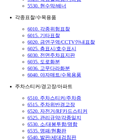
5530. 현수막/배너
각종표찰/수목용품
6010. 각종위험표찰
6015. 기타표찰
6020. 금연구역/CCTV안내표찰
6025. 층표시/호수표시
6030. 전면주차표지판
6035. 도로화분
6036. 고무다라화분
6040. 야자매트/수목용품
주차스티커/경고장/아파트
6510. 주차스티커/주차증
6515. 주차위반경고장
6520. 자전거/RF카드스티커
6525. 관리규약/각종일지
6530. 소/대봉투함/명함
6535. 명패/현황판
6540. 발판/세대검침판