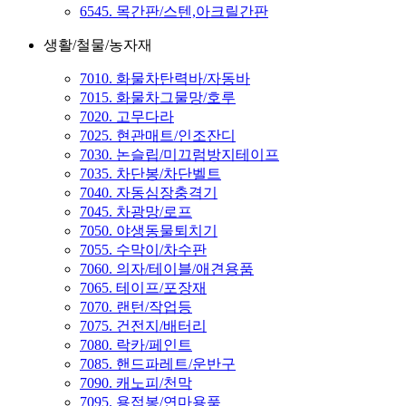
6545. 목간판/스텐,아크릴간판
생활/철물/농자재
7010. 화물차탄력바/자동바
7015. 화물차그물망/호루
7020. 고무다라
7025. 현관매트/인조잔디
7030. 논슬립/미끄럼방지테이프
7035. 차단봉/차단벨트
7040. 자동심장충격기
7045. 차광망/로프
7050. 야생동물퇴치기
7055. 수막이/차수판
7060. 의자/테이블/애견용품
7065. 테이프/포장재
7070. 랜턴/작업등
7075. 건전지/배터리
7080. 락카/페인트
7085. 핸드파레트/운반구
7090. 캐노피/천막
7095. 용접봉/연마용품