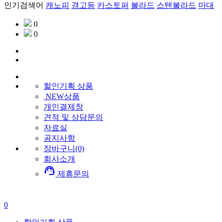
인기검색어
캐노피
경고등
카스토퍼
볼라드
스텐볼라드
마대
0
0
할인기획
상품
NEW상품
개인결제창
견적 및 상담문의
자료실
공지사항
장바구니(0)
회사소개
support_agent
제휴문의
0