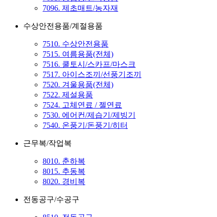
7096. 제초매트/농자재
수상안전용품/계절용품
7510. 수상안전용품
7515. 여름용품(전체)
7516. 쿨토시/스카프/마스크
7517. 아이스조끼/선풍기조끼
7520. 겨울용품(전체)
7522. 제설용품
7524. 고체연료 / 젤연료
7530. 에어컨/제습기/제빙기
7540. 온풍기/돈풍기/히터
근무복/작업복
8010. 춘하복
8015. 추동복
8020. 경비복
전동공구/수공구