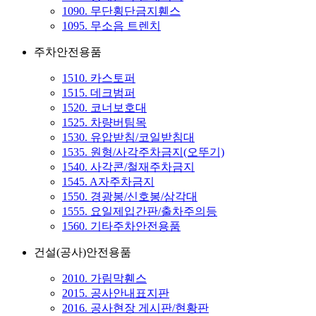
1090. 무단횡단금지휀스
1095. 무소음 트렌치
주차안전용품
1510. 카스토퍼
1515. 데크범퍼
1520. 코너보호대
1525. 차량버팀목
1530. 유압받침/코일받침대
1535. 원형/사각주차금지(오뚜기)
1540. 사각콘/철재주차금지
1545. A자주차금지
1550. 경광봉/신호봉/삼각대
1555. 요일제입간판/출차주의등
1560. 기타주차안전용품
건설(공사)안전용품
2010. 가림막휀스
2015. 공사안내표지판
2016. 공사현장 게시판/현황판