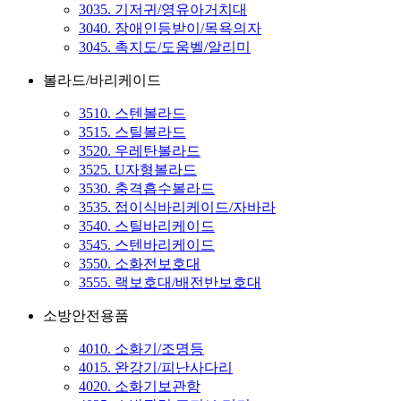
3035. 기저귀/영유아거치대
3040. 장애인등받이/목욕의자
3045. 촉지도/도움벨/알리미
볼라드/바리케이드
3510. 스텐볼라드
3515. 스틸볼라드
3520. 우레탄볼라드
3525. U자형볼라드
3530. 충격흡수볼라드
3535. 접이식바리케이드/자바라
3540. 스틸바리케이드
3545. 스텐바리케이드
3550. 소화전보호대
3555. 랙보호대/배전반보호대
소방안전용품
4010. 소화기/조명등
4015. 완강기/피난사다리
4020. 소화기보관함