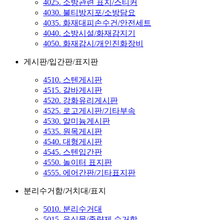
4025. 소방관련 표지/스티커
4030. 불티방지포/소방담요
4035. 화재대피손수건/안전세트
4040. 소방시설/화재감지기
4050. 화재감시/개인진화장비
게시판/입간판/표지판
4510. 스텐게시판
4515. 갈바게시판
4520. 강화유리게시판
4525. 로고게시판/기타부속
4530. 알미늄게시판
4535. 원목게시판
4540. 대형게시판
4545. 스텐입간판
4550. 놀이터 표지판
4555. 에어간판/기타표지판
분리수거함/거치대/표지
5010. 분리수거대
5015. 음식물/종량제 수거함