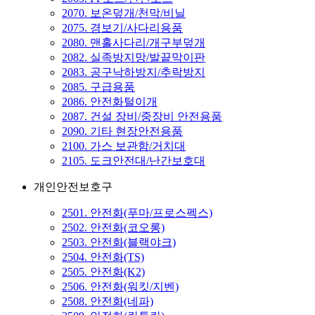
2070. 보온덮개/천막/비닐
2075. 경보기/사다리용품
2080. 맨홀사다리/개구부덮개
2082. 실족방지망/발끝막이판
2083. 공구낙하방지/추락방지
2085. 구급용품
2086. 안전화털이개
2087. 건설 장비/중장비 안전용품
2090. 기타 현장안전용품
2100. 가스 보관함/거치대
2105. 도크안전대/난간보호대
개인안전보호구
2501. 안전화(푸마/프로스펙스)
2502. 안전화(코오롱)
2503. 안전화(블랙야크)
2504. 안전화(TS)
2505. 안전화(K2)
2506. 안전화(워킷/지벤)
2508. 안전화(네파)